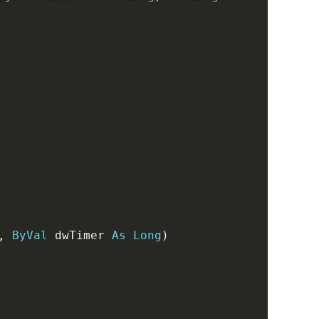
,
ByVal
 dwTimer 
As
Long
)