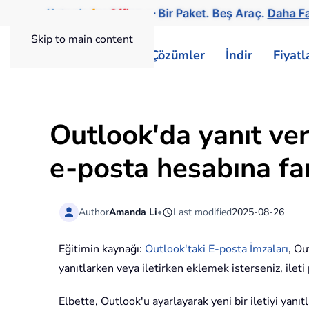
Kutools
for
Office
— Bir Paket. Beş Araç.
Daha Fa
Skip to main content
ExtendOffice
Çözümler
İndir
Fiyat
Outlook'da yanıt ve
e-posta hesabına far
Author
Amanda Li
•
Last modified
2025-08-26
Eğitimin kaynağı:
Outlook'taki E-posta İmzaları
, Ou
yanıtlarken veya iletirken eklemek isterseniz, ilet
Elbette, Outlook'u ayarlayarak yeni bir iletiyi yanı