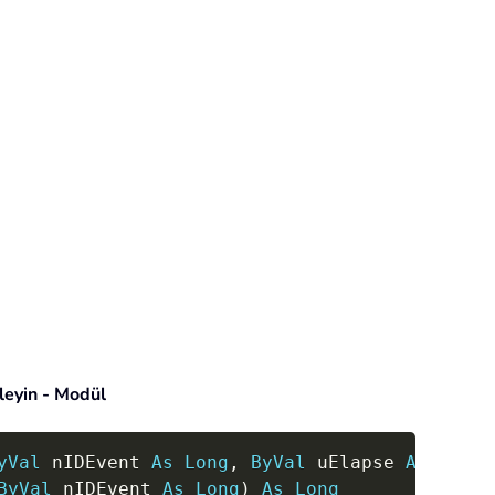
leyin - Modül
Copy
yVal
 nIDEvent 
As
Long
,
ByVal
 uElapse 
As
Long
,
ByVal
 nIDEvent 
As
Long
)
As
Long