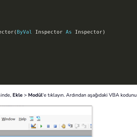
ector
(
ByVal
 Inspector 
As
 Inspector
)
sinde,
Ekle
>
Modül
'e tıklayın. Ardından aşağıdaki VBA kodun