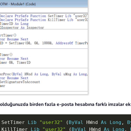
olduğunuzda birden fazla e-posta hesabına farklı imzalar ek
 SetTimer 
Lib
"user32"
(
ByVal
 HWnd 
As
Long
,
B
 KillTimer 
Lib
"user32"
(
ByVal
 HWnd 
As
Long
,