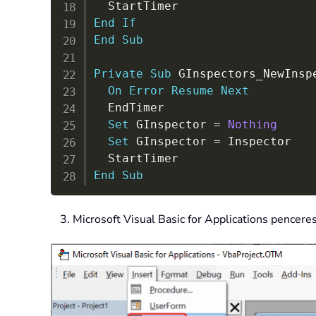
End
If
End
Sub
Private
Sub
 GInspectors_NewInsp
On
Error
Resume
Next
  EndTimer

Set
 GInspector 
=
Nothing
Set
 GInspector 
=
 Inspector

End
Sub
3. Microsoft Visual Basic for Applications pencere