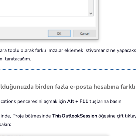
ra toplu olarak farklı imzalar eklemek istiyorsanız ne yapacaks
i tanıtacağım.
lduğunuzda birden fazla e-posta hesabına farklı
ications penceresini açmak için
Alt
+
F11
tuşlarına basın.
esinde, Proje bölmesinde
ThisOutlookSession
öğesine çift tıkl
akın: