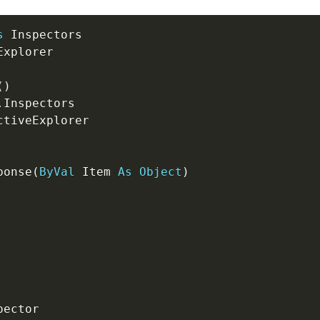
s
Explorer

(
)
.
Inspectors

ponse
(
ByVal
 Item 
As
Object
)
ector
