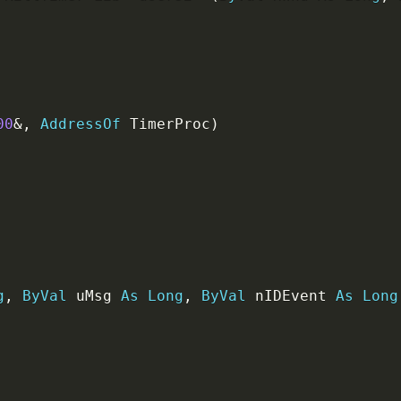
00
&
,
AddressOf
 TimerProc
)
g
,
ByVal
 uMsg 
As
Long
,
ByVal
 nIDEvent 
As
Long