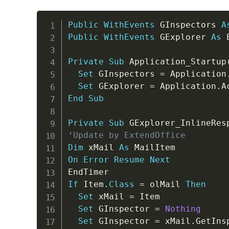
Public
WithEvents
 GInspectors 
A
Public
WithEvents
 GExplorer 
As
 
Private
Sub
 Application_Startup
Set
 GInspectors 
=
 Application
Set
 GExplorer 
=
 Application
.
End
Sub
Private
Sub
 GExplorer_InlineRes
‘Update by ExtendOffice
Dim
 xMail 
As
On
Error
Resume
Next
If
 Item
.
Class
=
 olMail 
Then
Set
 xMail 
=
 Item

Set
 GInspector 
=
Nothing
Set
 GInspector 
=
 xMail
.
GetInsp