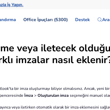
zla İş Yapın.
landırma
Office İpuçları (5300)
Destek
Ar
rme veya iletecek olduğ
klı imzalar nasıl eklenir
tlook'ta bir imza oluşturmayı biliyor olmalısınız. Ancak, yeni bir
i penceresinde
İmza
>
Oluşturulan imza
seçeneğini manuel olar
tlayınca veya iletirken otomatik olarak bir imza eklemesini sağla