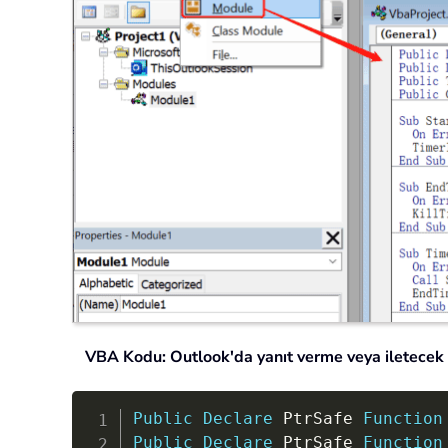
VBA Kodu: Outlook'da yanıt verme veya iletecek 
Public
Declare
 PtrSafe 
Function
Public
Declare
 PtrSafe 
Function