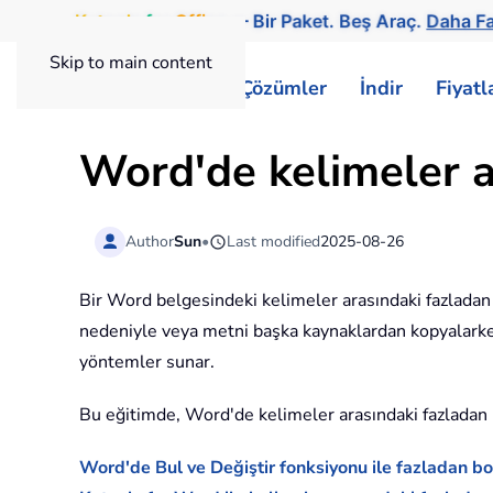
Kutools
for
Office
— Bir Paket. Beş Araç.
Daha Fa
Skip to main content
ExtendOffice
Çözümler
İndir
Fiyat
Word'de kelimeler ara
Author
Sun
•
Last modified
2025-08-26
Bir Word belgesindeki kelimeler arasındaki fazladan 
nedeniyle veya metni başka kaynaklardan kopyalarken 
yöntemler sunar.
Bu eğitimde, Word'de kelimeler arasındaki fazladan bo
Word'de Bul ve Değiştir fonksiyonu ile fazladan boş