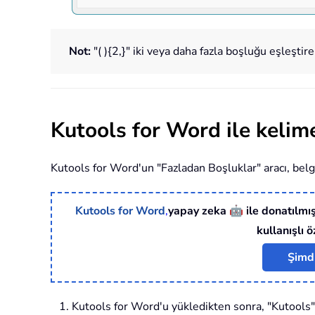
Not:
"
( ){2,}
" iki veya daha fazla boşluğu eşleştire
Kutools for Word ile kelime
Kutools for Word
'un "Fazladan Boşluklar" aracı, belg
🤖
Kutools for Word
,
yapay zeka
ile donatılmış
kullanışlı ö
Şimdi
Kutools for Word
'u yükledikten sonra, "Kutools"