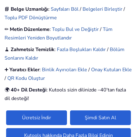
📘
Belge Uzmanlığı
:
Sayfaları Böl
/
Belgeleri Birleştir
/
Toplu PDF Dönüştürme
✏
Metin Düzenleme
:
Toplu Bul ve Değiştir
/
Tüm
Resimleri Yeniden Boyutlandır
🧹
Zahmetsiz Temizlik
:
Fazla Boşlukları Kaldır
/
Bölüm
Sonlarını Kaldır
➕
Yaratıcı Ekler
:
Binlik Ayırıcıları Ekle
/
Onay Kutuları Ekle
/
QR Kodu Oluştur
🌍
40+ Dil Desteği
: Kutools sizin dilinizde –40'tan fazla
dil desteği!
Ücretsiz İndir
Şimdi Satın Al
Kutools hakkında Daha Fazla Bilgi Edinin