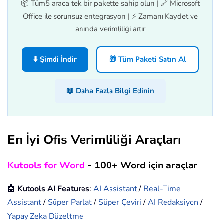
📦 Tüm5 araca tek bir pakette sahip olun | 🔗 Microsoft
Office ile sorunsuz entegrasyon | ⚡ Zamanı Kaydet ve
anında verimliliği artır
⬇️ Şimdi İndir
🎁 Tüm Paketi Satın Al
📖 Daha Fazla Bilgi Edinin
En İyi Ofis Verimliliği Araçları
Kutools for Word
- 100+ Word için araçlar
🤖
Kutools AI Features
:
AI Assistant
/
Real-Time
Assistant
/
Süper Parlat
/
Süper Çeviri
/
AI Redaksiyon
/
Yapay Zeka Düzeltme