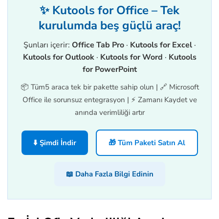
✨ Kutools for Office – Tek
kurulumda beş güçlü araç!
Şunları içerir:
Office Tab Pro
·
Kutools for Excel
·
Kutools for Outlook
·
Kutools for Word
·
Kutools
for PowerPoint
📦 Tüm5 araca tek bir pakette sahip olun | 🔗 Microsoft
Office ile sorunsuz entegrasyon | ⚡ Zamanı Kaydet ve
anında verimliliği artır
⬇️ Şimdi İndir
🎁 Tüm Paketi Satın Al
📖 Daha Fazla Bilgi Edinin