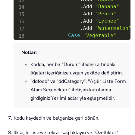
.
Add 
"Banana"
.
Add 
"Peach"
.
Add 
"Lychee"
.
Add 
"Watermelon"
Case
"Vegetable"
.
Add 
"Cabbage"
.
Add 
"Onion"
Notlar:
Case
"Meat"
Kodda, her bir "
Durum
" ifadesi altındaki
.
Add 
"Pork"
.
Add 
"Beef"
öğeleri içeriğinize uygun şekilde değiştirin.
.
Add 
"Mutton"
"
ddfood
" ve "
ddCategory
", "Açılır Liste Form
End
Select
Alanı Seçenekleri" iletişim kutularına
End
With
girdiğiniz Yer İmi adlarıyla eşleşmelidir.
End
Sub
Kodu kaydedin ve belgenize geri dönün.
İlk açılır listeye tekrar sağ tıklayın ve "Özellikler"