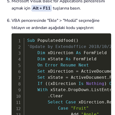
Microsoft Visual Basic for Applications penceresini
açmak için
Alt + F11
tuşlarına basın.
VBA penceresinde "Ekle" > "Modül" seçeneğine
tıklayın ve ardından aşağıdaki kodu yapıştırın:
Copy
Sub
 Populateddfood
(
)
'Update by Extendoffice 2018/10/25
Dim
 xDirection 
As
 FormField

Dim
 xState 
As
 FormField

On
Error
Resume
Next
Set
 xDirection 
=
 ActiveDocumen
Set
 xState 
=
 ActiveDocument
.
Fo
If
(
(
xDirection 
Is
Nothing
)
Or
With
 xState
.
DropDown
.
ListEntrie
.
Clear

Select
Case
 xDirection
.
Res
Case
"Fruit"
.
Add 
"Apple"