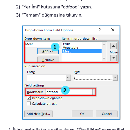
"Yer İmi" kutusuna "
ddfood
" yazın.
"Tamam" düğmesine tıklayın.
İkinci açılır listeye sağ tıklayın, "Özellikler" seçeneğini