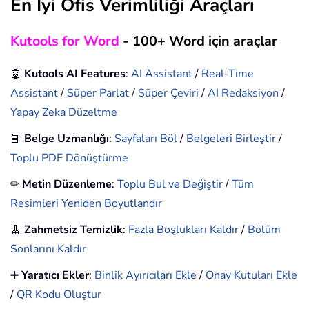
En İyi Ofis Verimliliği Araçları
Kutools for Word
- 100+ Word için araçlar
🤖
Kutools AI Features
:
AI Assistant
/
Real-Time
Assistant
/
Süper Parlat
/
Süper Çeviri
/
AI Redaksiyon
/
Yapay Zeka Düzeltme
📘
Belge Uzmanlığı
:
Sayfaları Böl
/
Belgeleri Birleştir
/
Toplu PDF Dönüştürme
✏
Metin Düzenleme
:
Toplu Bul ve Değiştir
/
Tüm
Resimleri Yeniden Boyutlandır
🧹
Zahmetsiz Temizlik
:
Fazla Boşlukları Kaldır
/
Bölüm
Sonlarını Kaldır
➕
Yaratıcı Ekler
:
Binlik Ayırıcıları Ekle
/
Onay Kutuları Ekle
/
QR Kodu Oluştur