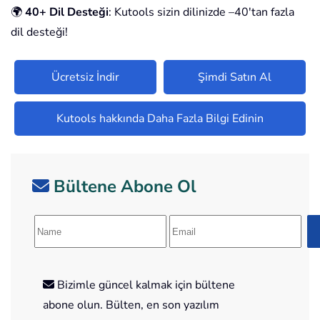
🌍
40+ Dil Desteği
: Kutools sizin dilinizde –40'tan fazla
dil desteği!
Ücretsiz İndir
Şimdi Satın Al
Kutools hakkında Daha Fazla Bilgi Edinin
Bültene Abone Ol
Bizimle güncel kalmak için bültene
abone olun. Bülten, en son yazılım