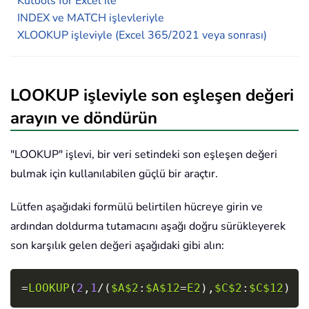
Kutools for Excel ile
INDEX ve MATCH işlevleriyle
XLOOKUP işleviyle (Excel 365/2021 veya sonrası)
LOOKUP işleviyle son eşleşen değeri
arayın ve döndürün
"LOOKUP" işlevi, bir veri setindeki son eşleşen değeri
bulmak için kullanılabilen güçlü bir araçtır.
Lütfen aşağıdaki formülü belirtilen hücreye girin ve
ardından doldurma tutamacını aşağı doğru sürükleyerek
son karşılık gelen değeri aşağıdaki gibi alın:
Copy
=
LOOKUP
(
2
,
1
/
(
$A$2
:
$A$12
=
E2
)
,
$C$2
:
$C$12
)