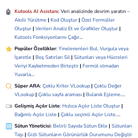
🤖
Kutools AI Asistanı
: Veri analizinde devrim yaratın –
Akıllı Yürütme
|
Kod Oluştur
|
Özel Formüller
Oluştur
|
Verileri Analiz Et ve Grafikler Oluştur
|
Kutools Fonksiyonlarını Çağır
…
Popüler Özellikler
:
Yinelenenleri Bul, Vurgula veya
İşaretle
|
Boş Satırları Sil
|
Sütunları veya Hücreleri
Veriyi Kaybetmeden Birleştir
|
Formül olmadan
Yuvarla
...
Süper ARA
:
Çoklu Kriter VLookup
|
Çoklu Değer
VLookup
|
Çoklu sayfa araması
|
Bulanık Eşleme
....
Gelişmiş Açılır Liste
:
Hızlıca Açılır Liste Oluştur
|
Bağımlı Açılır Liste
|
Çoklu seçimli Açılır Liste
....
Sütun Yöneticisi
:
Belirli Sayıda Sütun Ekle
|
Sütunları
Taşı
|
Gizli Sütunların Görünürlük Durumunu Değiştir