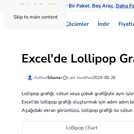
Kutools
for
Office
— Bir Paket. Beş Araç.
Daha Fa
Skip to main content
ExtendOffice
Çözümler
İndir
Fiyat
Excel'de Lollipop Gr
Author
Siluvia
•
Last modified
2025-08-26
Lollipop grafiği, sütun veya çubuk grafiğiyle aynı iş
Excel'de lollipop grafiği oluşturmak için adım adım b
Aşağıdaki ekran görüntüsü, lollipop grafiği ile sütun 