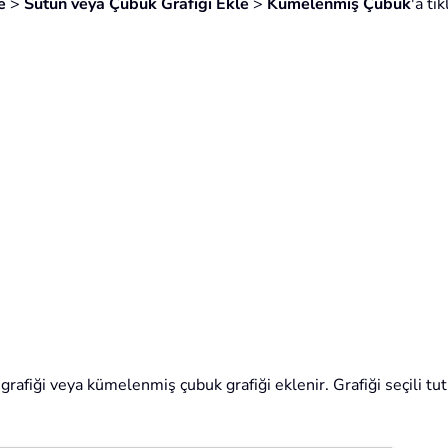
e
>
Sütun veya Çubuk Grafiği Ekle
>
Kümelenmiş Çubuk
'a tı
rafiği veya kümelenmiş çubuk grafiği eklenir. Grafiği seçili t