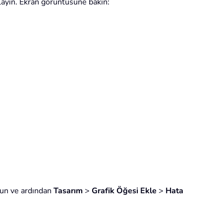
klayın. Ekran görüntüsüne bakın:
utun ve ardından
Tasarım
>
Grafik Öğesi Ekle
>
Hata