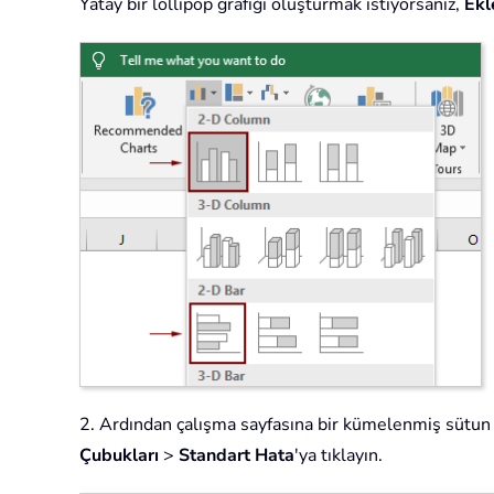
Yatay bir lollipop grafiği oluşturmak istiyorsanız,
Ekl
2. Ardından çalışma sayfasına bir kümelenmiş sütun g
Çubukları
>
Standart Hata
'ya tıklayın.