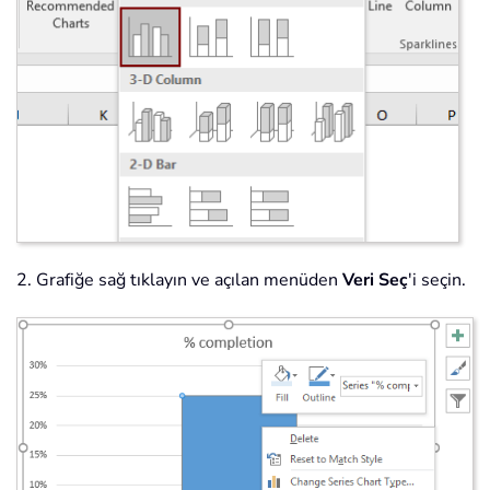
2. Grafiğe sağ tıklayın ve açılan menüden
Veri Seç
'i seçin.