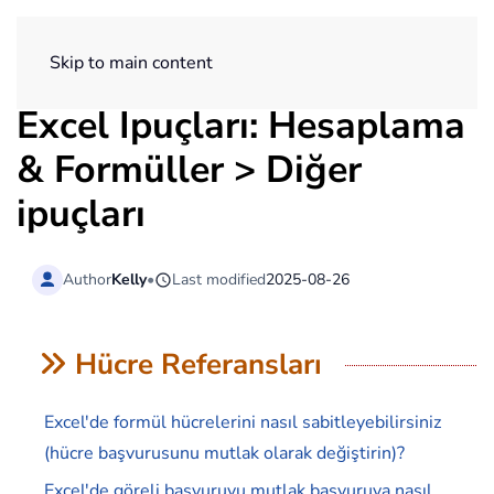
ExtendOffice
Skip to main content
Excel İpuçları: Hesaplama
& Formüller > Diğer
ipuçları
Author
Kelly
•
Last modified
2025-08-26
Hücre Referansları
Excel'de formül hücrelerini nasıl sabitleyebilirsiniz
(hücre başvurusunu mutlak olarak değiştirin)?
Excel'de göreli başvuruyu mutlak başvuruya nasıl