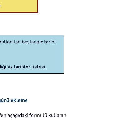
)
kullanılan başlangıç tarihi.
iniz tarihler listesi.
ş günü ekleme
fen aşağıdaki formülü kullanın: