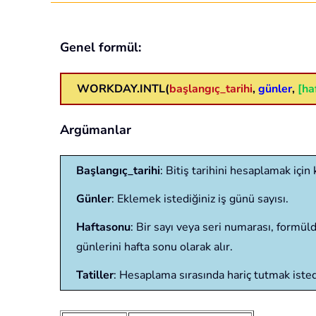
Genel formül:
WORKDAY.INTL(
başlangıç_tarihi
,
günler
,
[ha
Argümanlar
Başlangıç_tarihi
: Bitiş tarihini hesaplamak için 
Günler
: Eklemek istediğiniz iş günü sayısı.
Haftasonu
: Bir sayı veya seri numarası, formül
günlerini hafta sonu olarak alır.
Tatiller
: Hesaplama sırasında hariç tutmak istediğ