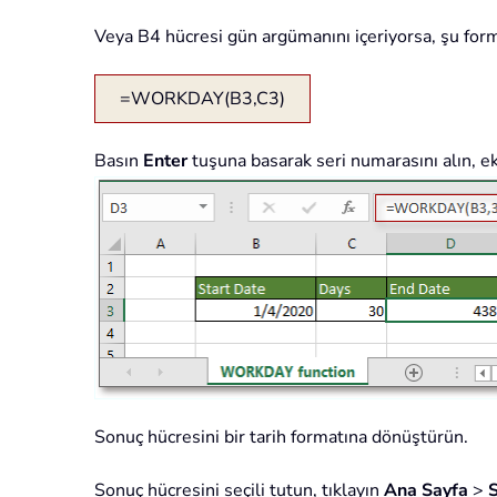
Veya B4 hücresi gün argümanını içeriyorsa, şu formü
=WORKDAY(B3,C3)
Basın
Enter
tuşuna basarak seri numarasını alın, e
Sonuç hücresini bir tarih formatına dönüştürün.
Sonuç hücresini seçili tutun, tıklayın
Ana Sayfa
>
S