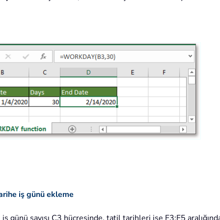
 tarihe iş günü ekleme
 günü sayısı C3 hücresinde, tatil tarihleri ise F3:F5 aralığında