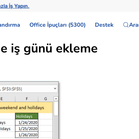
zla İş Yapın.
landırma
Office İpuçları (5300)
Destek
Ar
he iş günü ekleme