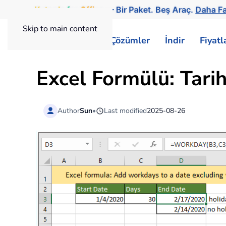
Kutools
for
Office
— Bir Paket. Beş Araç.
Daha Fa
Skip to main content
ExtendOffice
Çözümler
İndir
Fiyat
Excel Formülü: Tari
Author
Sun
•
Last modified
2025-08-26