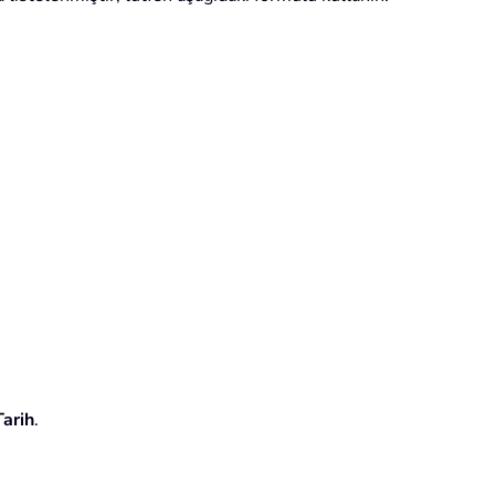
arih
.