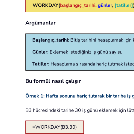
WORKDAY(
başlangıç_tarihi
,
günler
,
[tatiller]
Argümanlar
Başlangıç_tarihi
: Bitiş tarihini hesaplamak için 
Günler
: Eklemek istediğiniz iş günü sayısı.
Tatiller
: Hesaplama sırasında hariç tutmak istediğ
Bu formül nasıl çalışır
Örnek 1: Hafta sonunu hariç tutarak bir tarihe i
B3 hücresindeki tarihe 30 iş günü eklemek için lüt
=WORKDAY(B3,30)