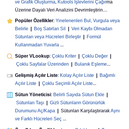
ve Grafik Oluşturma
,
Kutools İşlevlerini Çağır
ma
Üzerine Dayalı Veri Analizini Devrimleştirin…
Popüler Özellikler
:
Yinelenenleri Bul, Vurgula veya
Belirle
|
Boş Satırları Sil
|
Veri Kaybı Olmadan
Sütunları veya Hücreleri Birleştir
|
Formül
Kullanmadan Yuvarla
...
Süper VLookup
:
Çoklu Kriter
|
Çoklu Değer
|
Çoklu Sayfalar Üzerinden
|
Bulanık Eşleme
...
Gelişmiş Açılır Liste
:
Kolay Açılır Liste
|
Bağımlı
Açılır Liste
|
Çoklu Seçimli Açılır Liste
...
Sütun Yöneticisi
:
Belirli Sayıda Sütun Ekle
|
Sütunları Taşı
|
Gizli Sütunların Görünürlük
Durumunu Aç/Kapa
|
Sütunları Karşılaştırarak
Aynı
ve Farklı Hücreleri Seç
...