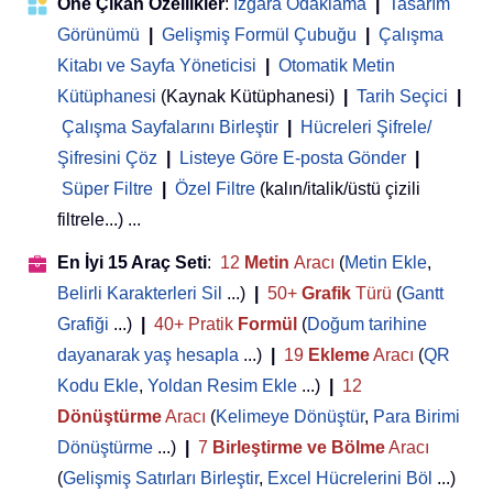
Öne Çıkan Özellikler
:
Izgara Odaklama
|
Tasarım
Görünümü
|
Gelişmiş Formül Çubuğu
|
Çalışma
Kitabı ve Sayfa Yöneticisi
 | 
Otomatik Metin
Kütüphanesi
(Kaynak Kütüphanesi)
|
Tarih Seçici
|
Çalışma Sayfalarını Birleştir
|
Hücreleri Şifrele/
Şifresini Çöz
|
Listeye Göre E-posta Gönder
|
Süper Filtre
|
Özel Filtre
(kalın/italik/üstü çizili
filtrele...) ...
En İyi 15 Araç Seti
:
12
Metin
Aracı
(
Metin Ekle
,
Belirli Karakterleri Sil
...)
|
50+
Grafik
Türü
(
Gantt
Grafiği
...)
|
40+ Pratik
Formül
(
Doğum tarihine
dayanarak yaş hesapla
...)
|
19
Ekleme
Aracı
(
QR
Kodu Ekle
,
Yoldan Resim Ekle
...)
|
12
Dönüştürme
Aracı
(
Kelimeye Dönüştür
,
Para Birimi
Dönüştürme
...)
|
7
Birleştirme ve Bölme
Aracı
(
Gelişmiş Satırları Birleştir
,
Excel Hücrelerini Böl
...)