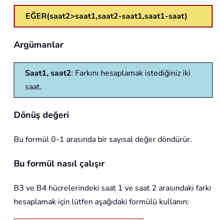
EĞER(saat2>saat1,saat2-saat1,saat1-saat)
Argümanlar
Saat1, saat2
: Farkını hesaplamak istediğiniz iki
saat.
Dönüş değeri
Bu formül 0-1 arasında bir sayısal değer döndürür.
Bu formül nasıl çalışır
B3 ve B4 hücrelerindeki saat 1 ve saat 2 arasındaki farkı
hesaplamak için lütfen aşağıdaki formülü kullanın: