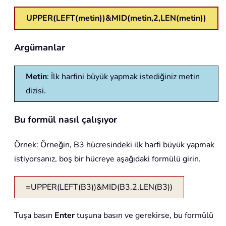
UPPER(LEFT(metin))&MID(metin,2,LEN(metin))
Argümanlar
Metin
: İlk harfini büyük yapmak istediğiniz metin
dizisi.
Bu formül nasıl çalışıyor
Örnek: Örneğin, B3 hücresindeki ilk harfi büyük yapmak
istiyorsanız, boş bir hücreye aşağıdaki formülü girin.
=UPPER(LEFT(B3))&MID(B3,2,LEN(B3))
Tuşa basın
Enter
tuşuna basın ve gerekirse, bu formülü