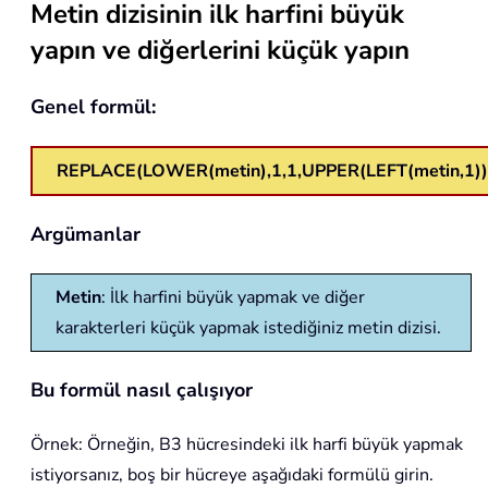
Metin dizisinin ilk harfini büyük
yapın ve diğerlerini küçük yapın
Genel formül:
REPLACE(LOWER(metin),1,1,UPPER(LEFT(metin,1))
Argümanlar
Metin
: İlk harfini büyük yapmak ve diğer
karakterleri küçük yapmak istediğiniz metin dizisi.
Bu formül nasıl çalışıyor
Örnek: Örneğin, B3 hücresindeki ilk harfi büyük yapmak
istiyorsanız, boş bir hücreye aşağıdaki formülü girin.