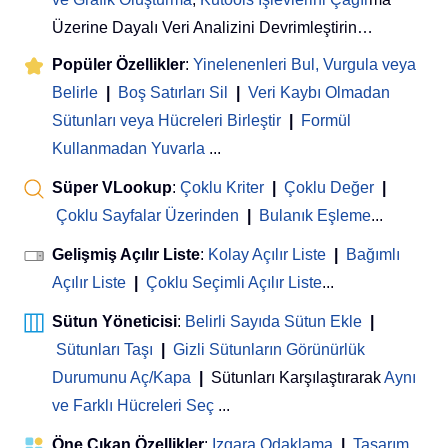
Üzerine Dayalı Veri Analizini Devrimleştirin…
Popüler Özellikler
:
Yinelenenleri Bul, Vurgula veya
Belirle
|
Boş Satırları Sil
|
Veri Kaybı Olmadan
Sütunları veya Hücreleri Birleştir
|
Formül
Kullanmadan Yuvarla
...
Süper VLookup
:
Çoklu Kriter
|
Çoklu Değer
|
Çoklu Sayfalar Üzerinden
|
Bulanık Eşleme
...
Gelişmiş Açılır Liste
:
Kolay Açılır Liste
|
Bağımlı
Açılır Liste
|
Çoklu Seçimli Açılır Liste
...
Sütun Yöneticisi
:
Belirli Sayıda Sütun Ekle
|
Sütunları Taşı
|
Gizli Sütunların Görünürlük
Durumunu Aç/Kapa
|
Sütunları Karşılaştırarak
Aynı
ve Farklı Hücreleri Seç
...
Öne Çıkan Özellikler
:
Izgara Odaklama
|
Tasarım