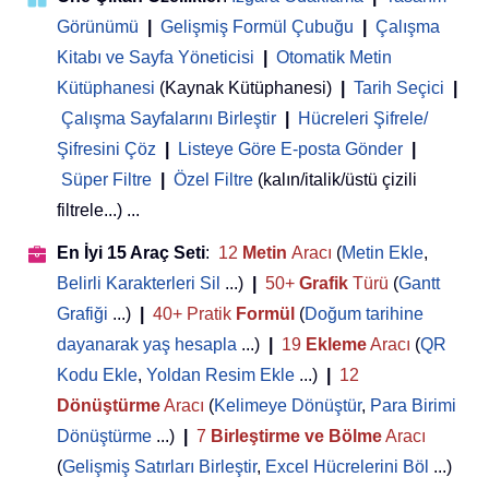
Görünümü
|
Gelişmiş Formül Çubuğu
|
Çalışma
Kitabı ve Sayfa Yöneticisi
 | 
Otomatik Metin
Kütüphanesi
(Kaynak Kütüphanesi)
|
Tarih Seçici
|
Çalışma Sayfalarını Birleştir
|
Hücreleri Şifrele/
Şifresini Çöz
|
Listeye Göre E-posta Gönder
|
Süper Filtre
|
Özel Filtre
(kalın/italik/üstü çizili
filtrele...) ...
En İyi 15 Araç Seti
:
12
Metin
Aracı
(
Metin Ekle
,
Belirli Karakterleri Sil
...)
|
50+
Grafik
Türü
(
Gantt
Grafiği
...)
|
40+ Pratik
Formül
(
Doğum tarihine
dayanarak yaş hesapla
...)
|
19
Ekleme
Aracı
(
QR
Kodu Ekle
,
Yoldan Resim Ekle
...)
|
12
Dönüştürme
Aracı
(
Kelimeye Dönüştür
,
Para Birimi
Dönüştürme
...)
|
7
Birleştirme ve Bölme
Aracı
(
Gelişmiş Satırları Birleştir
,
Excel Hücrelerini Böl
...)