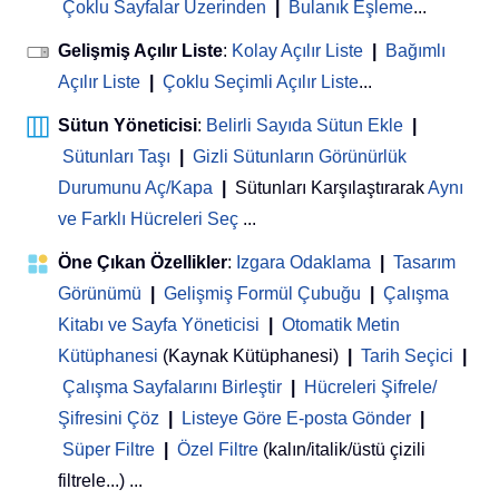
Çoklu Sayfalar Üzerinden
|
Bulanık Eşleme
...
Gelişmiş Açılır Liste
:
Kolay Açılır Liste
|
Bağımlı
Açılır Liste
|
Çoklu Seçimli Açılır Liste
...
Sütun Yöneticisi
:
Belirli Sayıda Sütun Ekle
|
Sütunları Taşı
|
Gizli Sütunların Görünürlük
Durumunu Aç/Kapa
|
Sütunları Karşılaştırarak
Aynı
ve Farklı Hücreleri Seç
...
Öne Çıkan Özellikler
:
Izgara Odaklama
|
Tasarım
Görünümü
|
Gelişmiş Formül Çubuğu
|
Çalışma
Kitabı ve Sayfa Yöneticisi
 | 
Otomatik Metin
Kütüphanesi
(Kaynak Kütüphanesi)
|
Tarih Seçici
|
Çalışma Sayfalarını Birleştir
|
Hücreleri Şifrele/
Şifresini Çöz
|
Listeye Göre E-posta Gönder
|
Süper Filtre
|
Özel Filtre
(kalın/italik/üstü çizili
filtrele...) ...