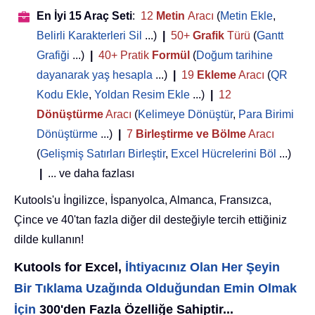
En İyi 15 Araç Seti
:
12
Metin
Aracı
(
Metin Ekle
,
Belirli Karakterleri Sil
...)
|
50+
Grafik
Türü
(
Gantt
Grafiği
...)
|
40+ Pratik
Formül
(
Doğum tarihine
dayanarak yaş hesapla
...)
|
19
Ekleme
Aracı
(
QR
Kodu Ekle
,
Yoldan Resim Ekle
...)
|
12
Dönüştürme
Aracı
(
Kelimeye Dönüştür
,
Para Birimi
Dönüştürme
...)
|
7
Birleştirme ve Bölme
Aracı
(
Gelişmiş Satırları Birleştir
,
Excel Hücrelerini Böl
...)
|
... ve daha fazlası
Kutools'u İngilizce, İspanyolca, Almanca, Fransızca,
Çince ve 40'tan fazla diğer dil desteğiyle tercih ettiğiniz
dilde kullanın!
Kutools for Excel,
İhtiyacınız Olan Her Şeyin
Bir Tıklama Uzağında Olduğundan Emin Olmak
İçin
300'den Fazla Özelliğe Sahiptir...