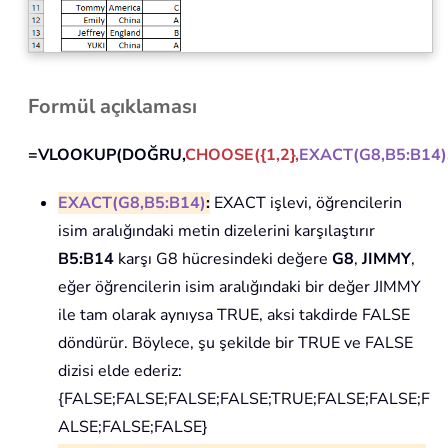
Formül açıklaması
=VLOOKUP(DOĞRU,
CHOOSE({1,2},
EXACT(G8,B5:B14)
EXACT(G8,B5:B14)
:
EXACT işlevi, öğrencilerin
isim aralığındaki metin dizelerini karşılaştırır
B5:B14
karşı G8 hücresindeki değere
G8
,
JIMMY
,
eğer öğrencilerin isim aralığındaki bir değer JIMMY
ile tam olarak aynıysa TRUE, aksi takdirde FALSE
döndürür. Böylece, şu şekilde bir TRUE ve FALSE
dizisi elde ederiz:
{FALSE;FALSE;FALSE;FALSE;TRUE;FALSE;FALSE;F
ALSE;FALSE;FALSE}