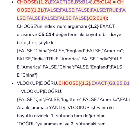
CHOOSE({1,2},
EXACT(G8,B5:B14)
,C5:C14)
=
CH
OOSE({1,2},
{FALSE;FALSE;FALSE;FALSE;TRUE;FA
LSE;FALSE;FALSE;FALSE;FALSE}
,C5:C14)
:
CHOOSE'un index_num argümanı
{1,2}
EXACT
dizisini ve
C5:C14
değerlerini iki boyutlu bir diziye
birleştirir, şöyle ki:
{FALSE,"China";FALSE,"England";FALSE,"America";
FALSE,"India";TRUE,"America";FALSE,"India";FALS
E,"America";FALSE,"China";FALSE,"England";FALS
E,"China"}
VLOOKUP(DOĞRU,
CHOOSE({1,2},
EXACT(G8,B5:B1
= VLOOKUP(DOĞRU,
{FALSE,"Çin";FALSE,"İngiltere";FALSE,"Amerika";FALS
Aralık_araması YANLIŞ, VLOOKUP işlevinin iki
boyutlu dizideki 1. sütunda tam değer olan
“DOĞRU”yu aramasını ve
2
. sütundaki tam