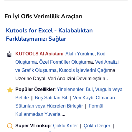
En İyi Ofis Verimlilik Araçları
Kutools for Excel - Kalabalıktan
Farklılaşmanızı Sağlar
🤖
KUTOOLS AI Asistanı
:
Akıllı Yürütme
,
Kod
Oluşturma
,
Özel Formüller Oluştur
ma,
Veri Analizi
ve Grafik Oluşturma
,
Kutools İşlevlerini Çağır
ma
Üzerine Dayalı Veri Analizini Devrimleştirin…
Popüler Özellikler
:
Yinelenenleri Bul, Vurgula veya
Belirle
|
Boş Satırları Sil
|
Veri Kaybı Olmadan
Sütunları veya Hücreleri Birleştir
|
Formül
Kullanmadan Yuvarla
...
Süper VLookup
:
Çoklu Kriter
|
Çoklu Değer
|