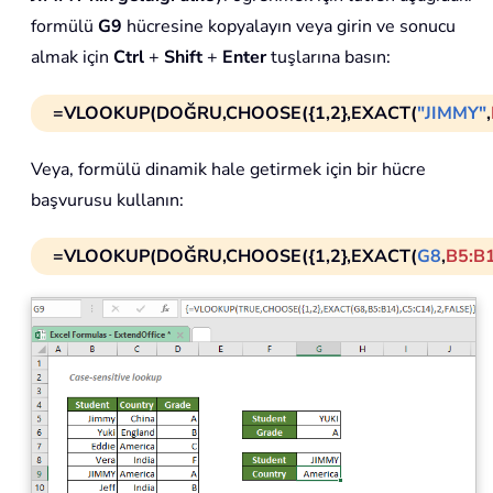
formülü
G9
hücresine kopyalayın veya girin ve sonucu
almak için
Ctrl
+
Shift
+
Enter
tuşlarına basın:
=VLOOKUP(DOĞRU,CHOOSE({1,2},EXACT(
"JIMMY"
,
Veya, formülü dinamik hale getirmek için bir hücre
başvurusu kullanın:
=VLOOKUP(DOĞRU,CHOOSE({1,2},EXACT(
G8
,
B5:B