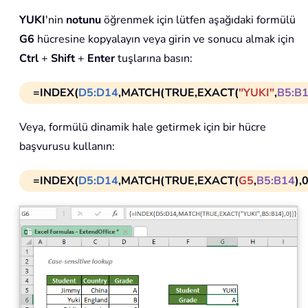
YUKI
'nin
notunu
öğrenmek için lütfen aşağıdaki formülü
G6
hücresine kopyalayın veya girin ve sonucu almak için
Ctrl
+
Shift
+
Enter
tuşlarına basın:
=INDEX(
D5:D14
,MATCH(TRUE,EXACT(
"YUKI"
,
B5:B
Veya, formülü dinamik hale getirmek için bir hücre
başvurusu kullanın:
=INDEX(
D5:D14
,MATCH(TRUE,EXACT(
G5
,
B5:B14
),