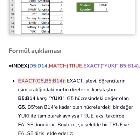
Formül açıklaması
=INDEX(
D5:D14
,
MATCH(TRUE,
EXACT("YUKI",B5:B14)
EXACT(G5,B5:B14)
:
EXACT işlevi, öğrencilerin
isim aralığındaki metin dizelerini karşılaştırır
B5:B14
karşı "
YUKI
", G5 hücresindeki değer olan
G5
, B5'ten B14'e kadar olan hücrelerdeki bir değer
YUKI ile tam olarak aynıysa TRUE, aksi takdirde
FALSE döndürür. Böylece, şu şekilde bir TRUE ve
FALSE dizisi elde ederiz: