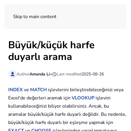
ExtendOffice
Skip to main content
Büyük/küçük harfe
duyarlı arama
Author
Amanda Li
•
Last modified
2025-08-26
INDEX
ve
MATCH
işlevlerini birleştirebileceğinizi veya
Excel'de değerleri aramak için
VLOOKUP
işlevini
kullanabileceğinizi biliyor olabilirsiniz. Ancak, bu
aramalar büyük/küçük harfe duyarlı değildir. Bu nedenle,
büyük/küçük harfe duyarlı bir eşleşme yapmak için
EXACT
ve
CHOOSE
işlevlerinden yararlanmalısınız.