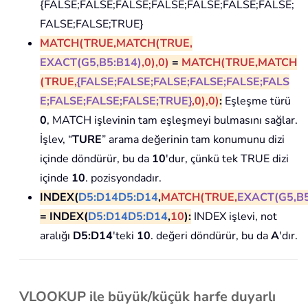
{FALSE;FALSE;FALSE;FALSE;FALSE;FALSE;FALSE;
FALSE;FALSE;TRUE}
MATCH(TRUE,
MATCH(TRUE,
EXACT(G5,B5:B14)
,0)
,0)
=
MATCH(TRUE,
MATCH
(TRUE,
{FALSE;FALSE;FALSE;FALSE;FALSE;FALS
E;FALSE;FALSE;FALSE;TRUE}
,0)
,0)
:
Eşleşme türü
0
, MATCH işlevinin tam eşleşmeyi bulmasını sağlar.
İşlev, “
TURE
” arama değerinin tam konumunu dizi
içinde döndürür, bu da
10
'dur, çünkü tek TRUE dizi
içinde
10
. pozisyondadır.
INDEX(
D5:D14
D5:D14
,
MATCH(TRUE,
EXACT(G5,B5
= INDEX(
D5:D14
D5:D14
,
10
):
INDEX işlevi, not
aralığı
D5:D14
'teki
10
. değeri döndürür, bu da
A
'dır.
VLOOKUP ile büyük/küçük harfe duyarlı