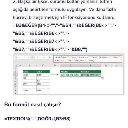
2. Başka bir Excel sürümü kullanıyorsanız, lütfen
aşağıda belirtilen formülü uygulayın. Ve daha fazla
hücreyi birleştirmek için IF fonksiyonunu kullanın.
=B3&EĞER(B4<>"","-"&B4,"")&EĞER(B5<>"","-
"&B5,"")&EĞER(B6<>"","-
"&B6,"")&EĞER(B7<>"","-
"&B7,"")&EĞER(B8<>"","-"&B8,"")
Bu formül nasıl çalışır?
=TEXTJOIN("-",DOĞRU,B3:B8)