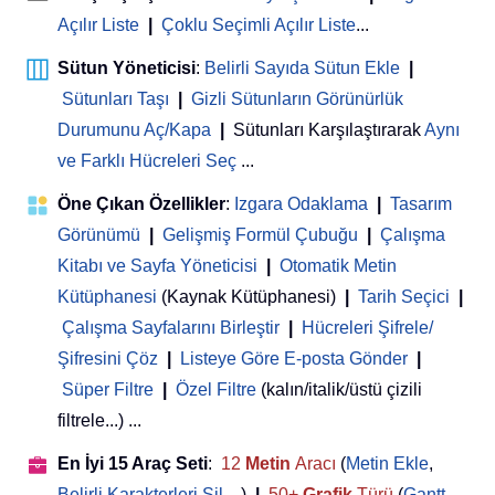
Açılır Liste
|
Çoklu Seçimli Açılır Liste
...
Sütun Yöneticisi
:
Belirli Sayıda Sütun Ekle
|
Sütunları Taşı
|
Gizli Sütunların Görünürlük
Durumunu Aç/Kapa
|
Sütunları Karşılaştırarak
Aynı
ve Farklı Hücreleri Seç
...
Öne Çıkan Özellikler
:
Izgara Odaklama
|
Tasarım
Görünümü
|
Gelişmiş Formül Çubuğu
|
Çalışma
Kitabı ve Sayfa Yöneticisi
 | 
Otomatik Metin
Kütüphanesi
(Kaynak Kütüphanesi)
|
Tarih Seçici
|
Çalışma Sayfalarını Birleştir
|
Hücreleri Şifrele/
Şifresini Çöz
|
Listeye Göre E-posta Gönder
|
Süper Filtre
|
Özel Filtre
(kalın/italik/üstü çizili
filtrele...) ...
En İyi 15 Araç Seti
:
12
Metin
Aracı
(
Metin Ekle
,
Belirli Karakterleri Sil
...)
|
50+
Grafik
Türü
(
Gantt