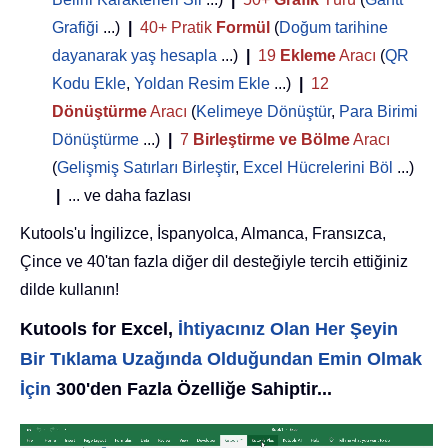
Grafiği
...)
|
40+ Pratik
Formül
(
Doğum tarihine
dayanarak yaş hesapla
...)
|
19
Ekleme
Aracı
(
QR
Kodu Ekle
,
Yoldan Resim Ekle
...)
|
12
Dönüştürme
Aracı
(
Kelimeye Dönüştür
,
Para Birimi
Dönüştürme
...)
|
7
Birleştirme ve Bölme
Aracı
(
Gelişmiş Satırları Birleştir
,
Excel Hücrelerini Böl
...)
|
... ve daha fazlası
Kutools'u İngilizce, İspanyolca, Almanca, Fransızca,
Çince ve 40'tan fazla diğer dil desteğiyle tercih ettiğiniz
dilde kullanın!
Kutools for Excel,
İhtiyacınız Olan Her Şeyin
Bir Tıklama Uzağında Olduğundan Emin Olmak
İçin
300'den Fazla Özelliğe Sahiptir...