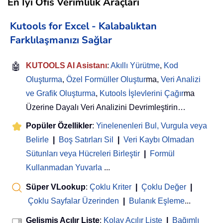
En İyi Ofis Verimlilik Araçları
Kutools for Excel - Kalabalıktan
Farklılaşmanızı Sağlar
🤖
KUTOOLS AI Asistanı
:
Akıllı Yürütme
,
Kod
Oluşturma
,
Özel Formüller Oluştur
ma,
Veri Analizi
ve Grafik Oluşturma
,
Kutools İşlevlerini Çağır
ma
Üzerine Dayalı Veri Analizini Devrimleştirin…
Popüler Özellikler
:
Yinelenenleri Bul, Vurgula veya
Belirle
|
Boş Satırları Sil
|
Veri Kaybı Olmadan
Sütunları veya Hücreleri Birleştir
|
Formül
Kullanmadan Yuvarla
...
Süper VLookup
:
Çoklu Kriter
|
Çoklu Değer
|
Çoklu Sayfalar Üzerinden
|
Bulanık Eşleme
...
Gelişmiş Açılır Liste
:
Kolay Açılır Liste
|
Bağımlı