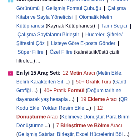
Görünümü
|
Gelişmiş Formül Çubuğu
|
Çalışma
Kitabı ve Sayfa Yöneticisi
 | 
Otomatik Metin
Kütüphanesi
(Kaynak Kütüphanesi)
|
Tarih Seçici
|
Çalışma Sayfalarını Birleştir
|
Hücreleri Şifrele/
Şifresini Çöz
|
Listeye Göre E-posta Gönder
|
Süper Filtre
|
Özel Filtre
(kalın/italik/üstü çizili
filtrele...) ...
En İyi 15 Araç Seti
:
12
Metin
Aracı
(
Metin Ekle
,
Belirli Karakterleri Sil
...)
|
50+
Grafik
Türü
(
Gantt
Grafiği
...)
|
40+ Pratik
Formül
(
Doğum tarihine
dayanarak yaş hesapla
...)
|
19
Ekleme
Aracı
(
QR
Kodu Ekle
,
Yoldan Resim Ekle
...)
|
12
Dönüştürme
Aracı
(
Kelimeye Dönüştür
,
Para Birimi
Dönüştürme
...)
|
7
Birleştirme ve Bölme
Aracı
(
Gelişmiş Satırları Birleştir
,
Excel Hücrelerini Böl
...)