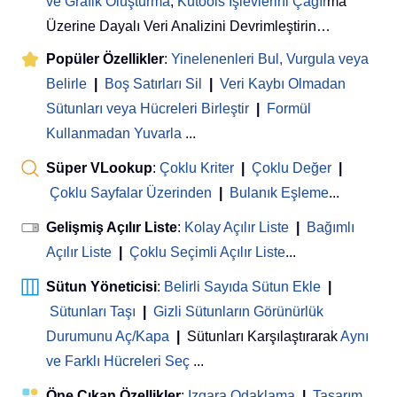
ve Grafik Oluşturma
,
Kutools İşlevlerini Çağır
ma
Üzerine Dayalı Veri Analizini Devrimleştirin…
Popüler Özellikler
:
Yinelenenleri Bul, Vurgula veya
Belirle
|
Boş Satırları Sil
|
Veri Kaybı Olmadan
Sütunları veya Hücreleri Birleştir
|
Formül
Kullanmadan Yuvarla
...
Süper VLookup
:
Çoklu Kriter
|
Çoklu Değer
|
Çoklu Sayfalar Üzerinden
|
Bulanık Eşleme
...
Gelişmiş Açılır Liste
:
Kolay Açılır Liste
|
Bağımlı
Açılır Liste
|
Çoklu Seçimli Açılır Liste
...
Sütun Yöneticisi
:
Belirli Sayıda Sütun Ekle
|
Sütunları Taşı
|
Gizli Sütunların Görünürlük
Durumunu Aç/Kapa
|
Sütunları Karşılaştırarak
Aynı
ve Farklı Hücreleri Seç
...
Öne Çıkan Özellikler
:
Izgara Odaklama
|
Tasarım