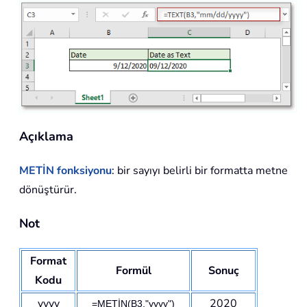
Açıklama
METİN fonksiyonu
: bir sayıyı belirli bir formatta metne
dönüştürür.
Not
Format
Formül
Sonuç
Kodu
yyyy
2020
=METİN(B3,"yyyy")