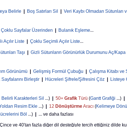
eya Belirle
|
Boş Satırları Sil
|
Veri Kaybı Olmadan Sütunları ve
Çoklu Sayfalar Üzerinden
|
Bulanık Eşleme
...
ı Açılır Liste
|
Çoklu Seçimli Açılır Liste
...
ütunları Taşı
|
Gizli Sütunların Görünürlük Durumunu Aç/Kapa
rım Görünümü
|
Gelişmiş Formül Çubuğu
|
Çalışma Kitabı ve 
Sayfalarını Birleştir
|
Hücreleri Şifrele/Şifresini Çöz
|
Listeye
,
Belirli Karakterleri Sil
...)
|
50+
Grafik
Türü
(
Gantt Grafiği
...)
|
Yoldan Resim Ekle
...)
|
12
Dönüştürme
Aracı
(
Kelimeye Dönü
ücrelerini Böl
...)
|
... ve daha fazlası
nce ve 40'tan fazla diğer dil desteğiyle tercih ettiğiniz dilde ku