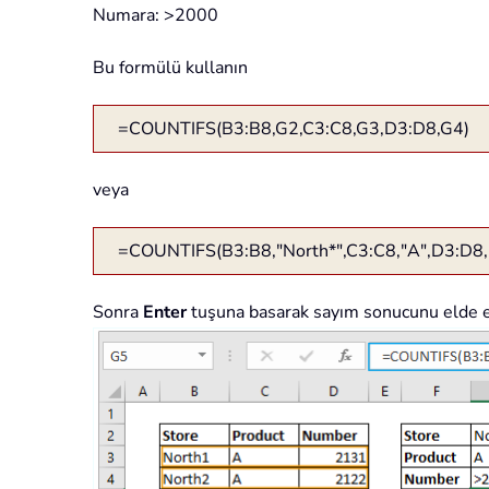
Numara: >2000
Bu formülü kullanın
=COUNTIFS(B3:B8,G2,C3:C8,G3,D3:D8,G4)
veya
=COUNTIFS(B3:B8,"North*",C3:C8,"A",D3:D8,
Sonra
Enter
tuşuna basarak sayım sonucunu elde e