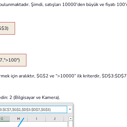
lo bulunmaktadır. Şimdi, satışları 10000'den büyük ve fiyatı 10
G$3)
,">100")
ek için aralıktır, $G$2 ve “>10000” ilk kriterdir, $D$3:$D$7 
in: 2 (Bilgisayar ve Kamera).