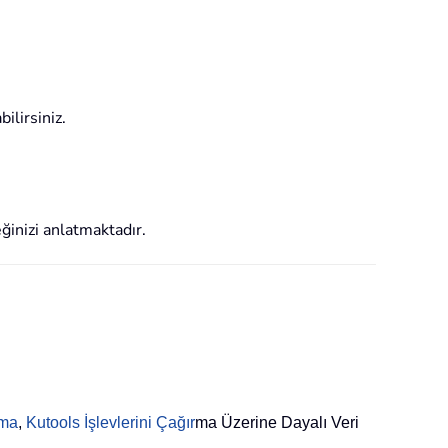
ilirsiniz.
ğinizi anlatmaktadır.
rma
,
Kutools İşlevlerini Çağır
ma Üzerine Dayalı Veri