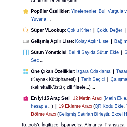
Analizini Devrimleştirin…
Popüler Özellikler
:
Yinelenenleri Bul, Vurgula v
Yuvarla
...
Süper VLookup
:
Çoklu Kriter
|
Çoklu Değer
|
Gelişmiş Açılır Liste
:
Kolay Açılır Liste
|
Bağıml
Sütun Yöneticisi
:
Belirli Sayıda Sütun Ekle
|
S
Seç
...
Öne Çıkan Özellikler
:
Izgara Odaklama
|
Tasa
(Kaynak Kütüphanesi)
|
Tarih Seçici
|
Çalışma 
(kalın/italik/üstü çizili filtrele...) ...
En İyi 15 Araç Seti
:
12
Metin
Aracı
(
Metin Ekle
hesapla
...)
|
19
Ekleme
Aracı
(
QR Kodu Ekle
,
Bölme
Aracı
(
Gelişmiş Satırları Birleştir
,
Excel H
Kutools'u İngilizce, İspanyolca, Almanca, Fransızca, Çi