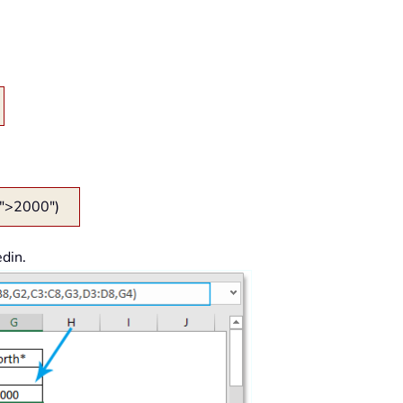
">2000")
din.