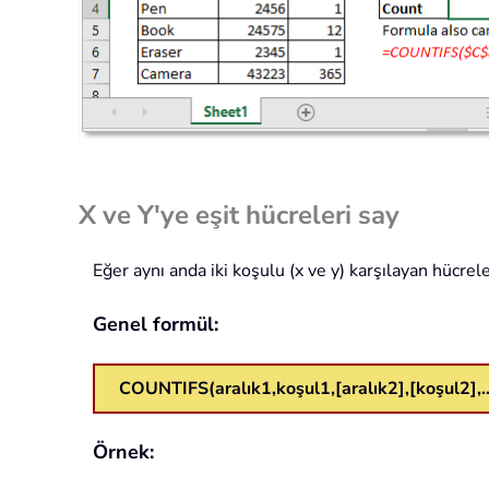
X ve Y'ye eşit hücreleri say
Eğer aynı anda iki koşulu (x ve y) karşılayan hücrel
Genel formül:
COUNTIFS(aralık1,koşul1,[aralık2],[koşul2],
Örnek: