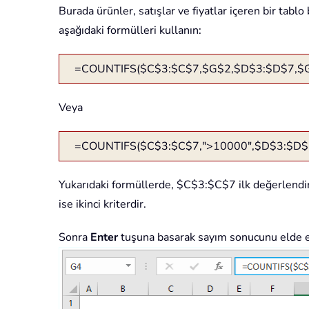
Burada ürünler, satışlar ve fiyatlar içeren bir tab
aşağıdaki formülleri kullanın:
=COUNTIFS($C$3:$C$7,$G$2,$D$3:$D$7,$
Veya
=COUNTIFS($C$3:$C$7,">10000",$D$3:$D$7
Yukarıdaki formüllerde, $C$3:$C$7 ilk değerlendirm
ise ikinci kriterdir.
Sonra
Enter
tuşuna basarak sayım sonucunu elde ed