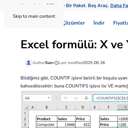
Kutools
for
Office
— Bir Paket. Beş Araç.
Daha Fa
Skip to main content
ExtendOffice
Çözümler
İndir
Fiyat
Excel formülü: X ve 
Author
Sun
•
Last modified
2025-08-26
Bildiğiniz gibi, COUNTIF işlevi belirli bir koşula uya
bahsedilecektir; buna COUNTIFS işlevi ile VE mantığ