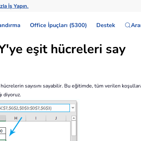
zla İş Yapın.
landırma
Office İpuçları (5300)
Destek
Ar
Y'ye eşit hücreleri say
n hücrelerin sayısını sayabilir. Bu eğitimde, tüm verilen koşull
ı diyoruz.