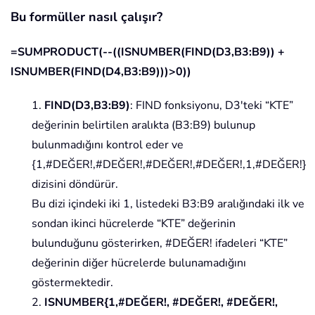
Bu formüller nasıl çalışır?
=SUMPRODUCT(--((ISNUMBER(FIND(D3,B3:B9)) +
ISNUMBER(FIND(D4,B3:B9)))>0))
1.
FIND(D3,B3:B9)
: FIND fonksiyonu, D3'teki “KTE”
değerinin belirtilen aralıkta (B3:B9) bulunup
bulunmadığını kontrol eder ve
{1,#DEĞER!,#DEĞER!,#DEĞER!,#DEĞER!,1,#DEĞER!}
dizisini döndürür.
Bu dizi içindeki iki 1, listedeki B3:B9 aralığındaki ilk ve
sondan ikinci hücrelerde “KTE” değerinin
bulunduğunu gösterirken, #DEĞER! ifadeleri “KTE”
değerinin diğer hücrelerde bulunamadığını
göstermektedir.
2.
ISNUMBER{1,#DEĞER!, #DEĞER!, #DEĞER!,