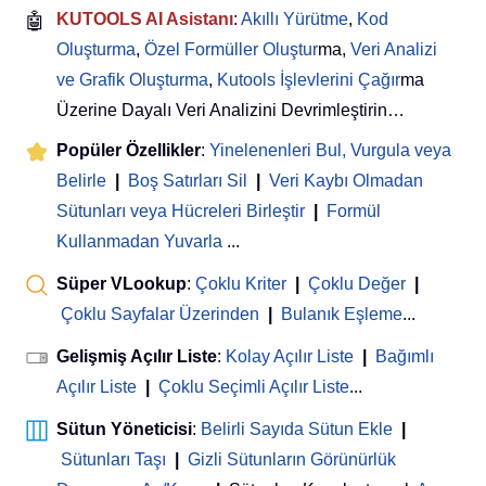
🤖
KUTOOLS AI Asistanı
:
Akıllı Yürütme
,
Kod
Oluşturma
,
Özel Formüller Oluştur
ma,
Veri Analizi
ve Grafik Oluşturma
,
Kutools İşlevlerini Çağır
ma
Üzerine Dayalı Veri Analizini Devrimleştirin…
Popüler Özellikler
:
Yinelenenleri Bul, Vurgula veya
Belirle
|
Boş Satırları Sil
|
Veri Kaybı Olmadan
Sütunları veya Hücreleri Birleştir
|
Formül
Kullanmadan Yuvarla
...
Süper VLookup
:
Çoklu Kriter
|
Çoklu Değer
|
Çoklu Sayfalar Üzerinden
|
Bulanık Eşleme
...
Gelişmiş Açılır Liste
:
Kolay Açılır Liste
|
Bağımlı
Açılır Liste
|
Çoklu Seçimli Açılır Liste
...
Sütun Yöneticisi
:
Belirli Sayıda Sütun Ekle
|
Sütunları Taşı
|
Gizli Sütunların Görünürlük