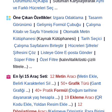
Durumunu Aç/Kapa
|
Sütunları Karşılaştırarak
Aynı
ve Farklı Hücreleri Seç
...
Öne Çıkan Özellikler
:
Izgara Odaklama
|
Tasarım
Görünümü
|
Gelişmiş Formül Çubuğu
|
Çalışma
Kitabı ve Sayfa Yöneticisi
 | 
Otomatik Metin
Kütüphanesi
(Kaynak Kütüphanesi)
|
Tarih Seçici
|
Çalışma Sayfalarını Birleştir
|
Hücreleri Şifrele/
Şifresini Çöz
|
Listeye Göre E-posta Gönder
|
Süper Filtre
|
Özel Filtre
(kalın/italik/üstü çizili
filtrele...) ...
En İyi 15 Araç Seti
:
12
Metin
Aracı
(
Metin Ekle
,
Belirli Karakterleri Sil
...)
|
50+
Grafik
Türü
(
Gantt
Grafiği
...)
|
40+ Pratik
Formül
(
Doğum tarihine
dayanarak yaş hesapla
...)
|
19
Ekleme
Aracı
(
QR
Kodu Ekle
,
Yoldan Resim Ekle
...)
|
12
Dönüştürme
Aracı
(
Kelimeye Dönüştür
,
Para Birimi