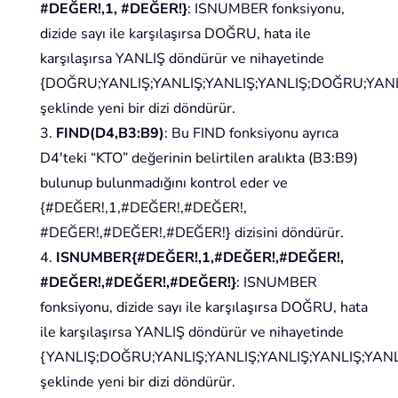
#DEĞER!,1, #DEĞER!}
: ISNUMBER fonksiyonu,
dizide sayı ile karşılaşırsa DOĞRU, hata ile
karşılaşırsa YANLIŞ döndürür ve nihayetinde
{DOĞRU;YANLIŞ;YANLIŞ;YANLIŞ;YANLIŞ;DOĞRU;YANL
şeklinde yeni bir dizi döndürür.
3.
FIND(D4,B3:B9)
: Bu FIND fonksiyonu ayrıca
D4'teki “KTO” değerinin belirtilen aralıkta (B3:B9)
bulunup bulunmadığını kontrol eder ve
{#DEĞER!,1,#DEĞER!,#DEĞER!,
#DEĞER!,#DEĞER!,#DEĞER!} dizisini döndürür.
4.
ISNUMBER{#DEĞER!,1,#DEĞER!,#DEĞER!,
#DEĞER!,#DEĞER!,#DEĞER!}
: ISNUMBER
fonksiyonu, dizide sayı ile karşılaşırsa DOĞRU, hata
ile karşılaşırsa YANLIŞ döndürür ve nihayetinde
{YANLIŞ;DOĞRU;YANLIŞ;YANLIŞ;YANLIŞ;YANLIŞ;YANL
şeklinde yeni bir dizi döndürür.