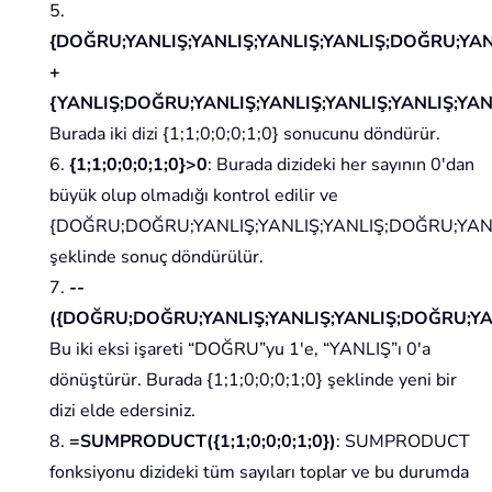
5.
{DOĞRU;YANLIŞ;YANLIŞ;YANLIŞ;YANLIŞ;DOĞRU;YAN
+
{YANLIŞ;DOĞRU;YANLIŞ;YANLIŞ;YANLIŞ;YANLIŞ;YAN
Burada iki dizi {1;1;0;0;0;1;0} sonucunu döndürür.
6.
{1;1;0;0;0;1;0}>0
: Burada dizideki her sayının 0'dan
büyük olup olmadığı kontrol edilir ve
{DOĞRU;DOĞRU;YANLIŞ;YANLIŞ;YANLIŞ;DOĞRU;YAN
şeklinde sonuç döndürülür.
7.
--
({DOĞRU;DOĞRU;YANLIŞ;YANLIŞ;YANLIŞ;DOĞRU;YA
Bu iki eksi işareti “DOĞRU”yu 1'e, “YANLIŞ”ı 0'a
dönüştürür. Burada {1;1;0;0;0;1;0} şeklinde yeni bir
dizi elde edersiniz.
8.
=SUMPRODUCT({1;1;0;0;0;1;0})
: SUMPRODUCT
fonksiyonu dizideki tüm sayıları toplar ve bu durumda