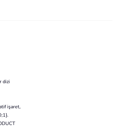
 dizi
atif işaret,
;1}.
RODUCT