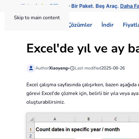
Kutools
for
Office
— Bir Paket. Beş Araç.
Daha Fa
Skip to main content
ExtendOffice
Çözümler
İndir
Fiyat
Excel'de yıl ve ay b
Author
Xiaoyang
•
Last modified
2025-08-26
Excel çalışma sayfasında çalışırken, bazen aşağıda ek
görevi Excel'de çözmek için, belirli bir yıla veya
oluşturabilirsiniz.