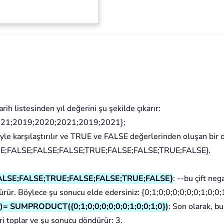
rih listesinden yıl değerini şu şekilde çıkarır:
21;2019;2020;2021;2019;2021};
iyle karşılaştırılır ve TRUE ve FALSE değerlerinden oluşan bir d
SE;FALSE;FALSE;FALSE;TRUE;FALSE;FALSE;TRUE;FALSE}.
ALSE;FALSE;TRUE;FALSE;FALSE;TRUE;FALSE}
: --bu çift nega
ür. Böylece şu sonucu elde edersiniz: {0;1;0;0;0;0;0;0;1;0;0;1
SUMPRODUCT({0;1;0;0;0;0;0;0;1;0;0;1;0})
: Son olarak, bu
toplar ve şu sonucu döndürür: 3.