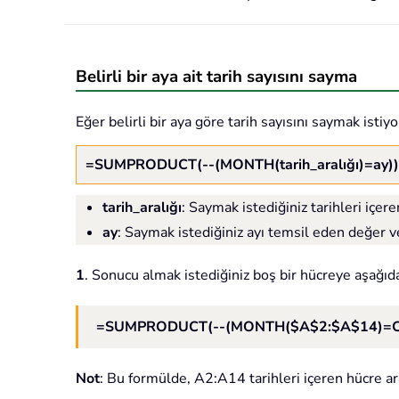
Belirli bir aya ait tarih sayısını sayma
Eğer belirli bir aya göre tarih sayısını saymak is
=SUMPRODUCT(--(MONTH(tarih_aralığı)=ay))
tarih_aralığı
: Saymak istediğiniz tarihleri içere
ay
: Saymak istediğiniz ayı temsil eden değer v
1
. Sonucu almak istediğiniz boş bir hücreye aşağıd
=SUMPRODUCT(--(MONTH($A$2:$A$14)=C
Not
: Bu formülde, A2:A14 tarihleri içeren hücre ara