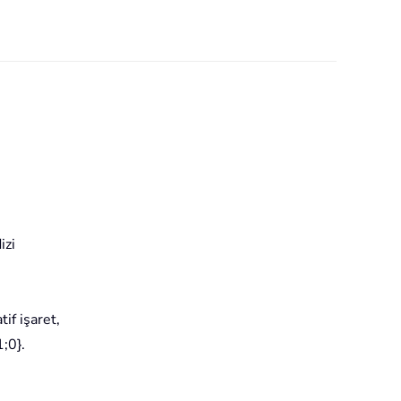
izi
tif işaret,
;0}.