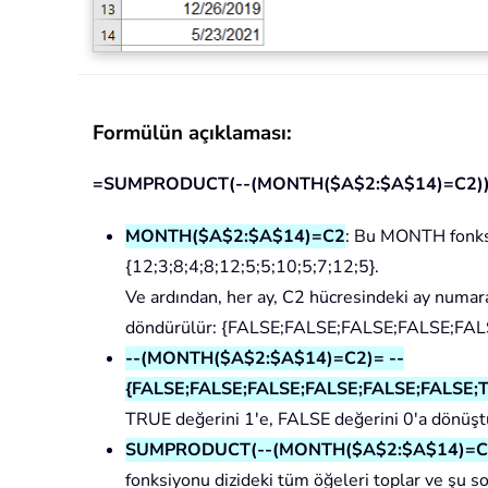
Formülün açıklaması:
=SUMPRODUCT(--(MONTH($A$2:$A$14)=C2)
MONTH($A$2:$A$14)=C2
: Bu MONTH fonksiy
{12;3;8;4;8;12;5;5;10;5;7;12;5}.
Ve ardından, her ay, C2 hücresindeki ay numara
döndürülür: {FALSE;FALSE;FALSE;FALSE;FA
--(MONTH($A$2:$A$14)=C2)= --
{FALSE;FALSE;FALSE;FALSE;FALSE;FALSE
TRUE değerini 1'e, FALSE değerini 0'a dönüştür
SUMPRODUCT(--(MONTH($A$2:$A$14)=C2))=
fonksiyonu dizideki tüm öğeleri toplar ve şu s