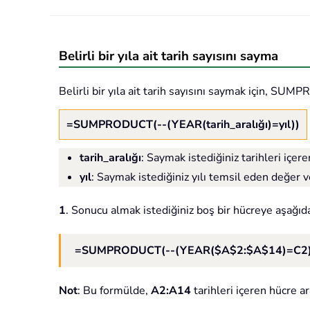
Belirli bir yıla ait tarih sayısını sayma
Belirli bir yıla ait tarih sayısını saymak için, SUM
=SUMPRODUCT(--(YEAR(tarih_aralığı)=yıl))
tarih_aralığı
: Saymak istediğiniz tarihleri içere
yıl
: Saymak istediğiniz yılı temsil eden değer v
1
. Sonucu almak istediğiniz boş bir hücreye aşağıd
=SUMPRODUCT(--(YEAR($A$2:$A$14)=C2)
Not
: Bu formülde,
A2:A14
tarihleri içeren hücre ar