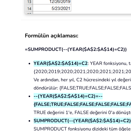
Formülün açıklaması:
=SUMPRODUCT(--(YEAR($A$2:$A$14)=C2))
YEAR($A$2:$A$14)=C2
: YEAR fonksiyonu, ta
{2020;2019;2020;2021;2020;2021;2021;20
Ve ardından, her yıl, C2 hücresindeki yıl değer
döndürülür: {FALSE;TRUE;FALSE;FALSE;FAL
--(YEAR($A$2:$A$14)=C2)=--
{FALSE;TRUE;FALSE;FALSE;FALSE;FALSE;F
TRUE değerini 1'e, FALSE değerini 0'a dönüştür
SUMPRODUCT(--(YEAR($A$2:$A$14)=C2))= 
SUMPRODUCT fonksiyonu dizideki tüm öğeleri 