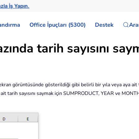
zla İş Yapın.
landırma
Office İpuçları (5300)
Destek
Ar
azında tarih sayısını say
ran görüntüsünde gösterildiği gibi belirli bir yıla veya aya ait 
 aya ait tarih sayısını saymak için SUMPRODUCT, YEAR ve MONTH