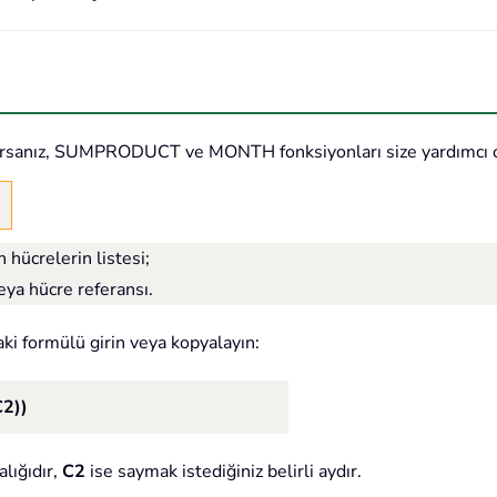
tiyorsanız, SUMPRODUCT ve MONTH fonksiyonları size yardımcı ol
n hücrelerin listesi;
eya hücre referansı.
aki formülü girin veya kopyalayın:
2))
lığıdır,
C2
ise saymak istediğiniz belirli aydır.