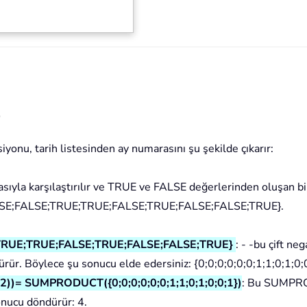
)
onu, tarih listesinden ay numarasını şu şekilde çıkarır:
sıyla karşılaştırılır ve TRUE ve FALSE değerlerinden oluşan bir
LSE;FALSE;TRUE;TRUE;FALSE;TRUE;FALSE;FALSE;TRUE}.
;TRUE;TRUE;FALSE;TRUE;FALSE;FALSE;TRUE}
: - -bu çift neg
ür. Böylece şu sonucu elde edersiniz: {0;0;0;0;0;0;1;1;0;1;0;0
 SUMPRODUCT({0;0;0;0;0;0;1;1;0;1;0;0;1})
: Bu SUMP
onucu döndürür: 4.