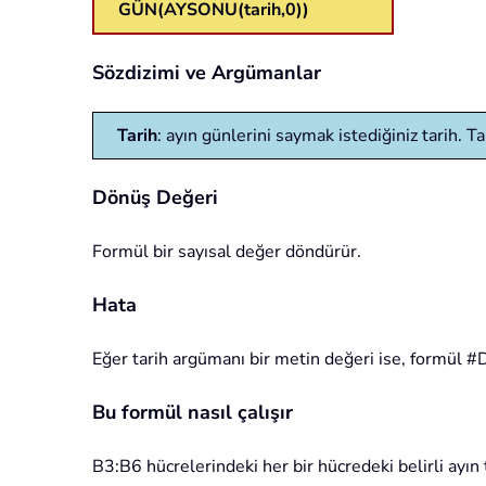
GÜN(AYSONU(tarih,0))
Sözdizimi ve Argümanlar
Tarih
: ayın günlerini saymak istediğiniz tarih. Ta
Dönüş Değeri
Formül bir sayısal değer döndürür.
Hata
Eğer tarih argümanı bir metin değeri ise, formül 
Bu formül nasıl çalışır
B3:B6 hücrelerindeki her bir hücredeki belirli ayın