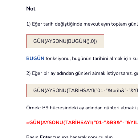
Not
1) Eğer tarih değiştiğinde mevcut ayın toplam günle
GÜN(AYSONU(BUGÜN(),0))
BUGÜN
fonksiyonu, bugünün tarihini almak için kul
2) Eğer bir ay adından günleri almak istiyorsanız, g
GÜN(AYSONU(TARİHSAYI("01-"&tarih&"-"&YIL
Örnek: B9 hücresindeki ay adından günleri almak ist
=GÜN(AYSONU(TARİHSAYI("01-"&B9&"-"&YIL(
Basın
Enter
tuşuna basarak sonucu alın.