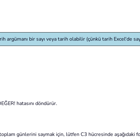
rih argümanı bir sayı veya tarih olabilir (çünkü tarih Excel'de say
#DEĞER! hatasını döndürür.
 toplam günlerini saymak için, lütfen C3 hücresinde aşağıdaki f