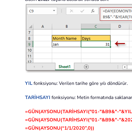
YIL
fonksiyonu: Verilen tarihe göre yılı döndürür.
TARİHSAYI
fonksiyonu: Metin formatında saklanan b
=GÜN(AYSONU(TARİHSAYI("01-"&B9&"-"&YIL(
=GÜN(AYSONU(TARİHSAYI("01-"&B9&"-"&202
=GÜN(AYSONU(“1/1/2020”,0))