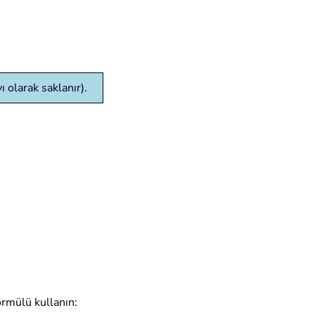
ı olarak saklanır).
ormülü kullanın: