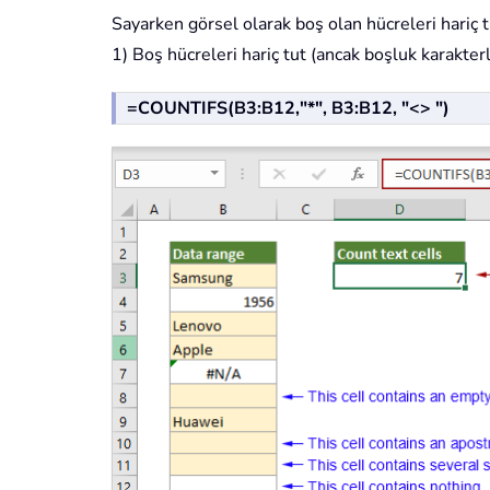
Sayarken görsel olarak boş olan hücreleri hariç t
1) Boş hücreleri hariç tut (ancak boşluk karakterle
=COUNTIFS(B3:B12,"*", B3:B12, "<> ")