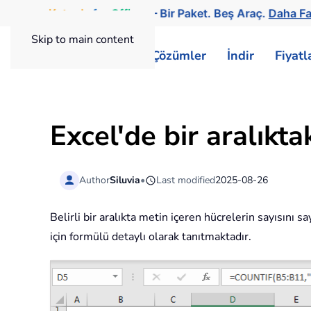
Kutools
for
Office
— Bir Paket. Beş Araç.
Daha Fa
Skip to main content
ExtendOffice
Çözümler
İndir
Fiyat
Excel'de bir aralıkt
Author
Siluvia
•
Last modified
2025-08-26
Belirli bir aralıkta metin içeren hücrelerin sayısın
için formülü detaylı olarak tanıtmaktadır.