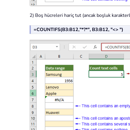
2) Boş hücreleri hariç tut (ancak boşluk karakterl
=COUNTIFS(B3:B12,"*?*", B3:B12, "<> ")