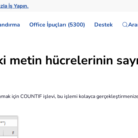
zla İş Yapın.
landırma
Office İpuçları (5300)
Destek
Ar
aki metin hücrelerinin say
ı saymak için COUNTIF işlevi, bu işlemi kolayca gerçekleştirmen