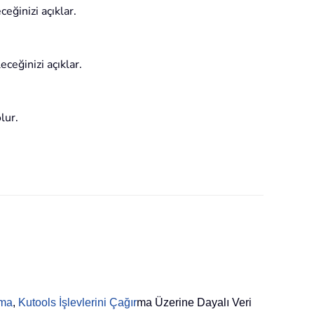
eğinizi açıklar.
eceğinizi açıklar.
lur.
rma
,
Kutools İşlevlerini Çağır
ma Üzerine Dayalı Veri