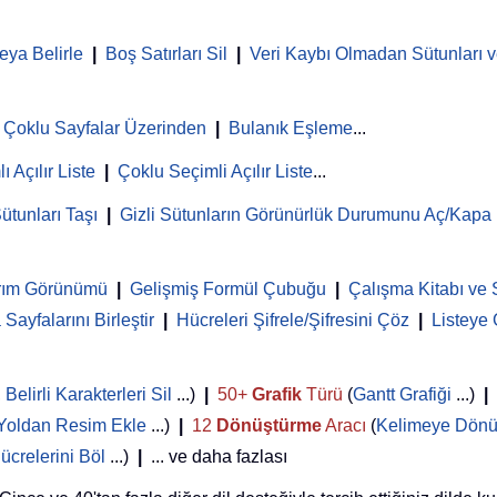
eya Belirle
|
Boş Satırları Sil
|
Veri Kaybı Olmadan Sütunları ve
Çoklu Sayfalar Üzerinden
|
Bulanık Eşleme
...
ı Açılır Liste
|
Çoklu Seçimli Açılır Liste
...
ütunları Taşı
|
Gizli Sütunların Görünürlük Durumunu Aç/Kapa
rım Görünümü
|
Gelişmiş Formül Çubuğu
|
Çalışma Kitabı ve 
Sayfalarını Birleştir
|
Hücreleri Şifrele/Şifresini Çöz
|
Listeye
,
Belirli Karakterleri Sil
...)
|
50+
Grafik
Türü
(
Gantt Grafiği
...)
|
Yoldan Resim Ekle
...)
|
12
Dönüştürme
Aracı
(
Kelimeye Dönü
ücrelerini Böl
...)
|
... ve daha fazlası