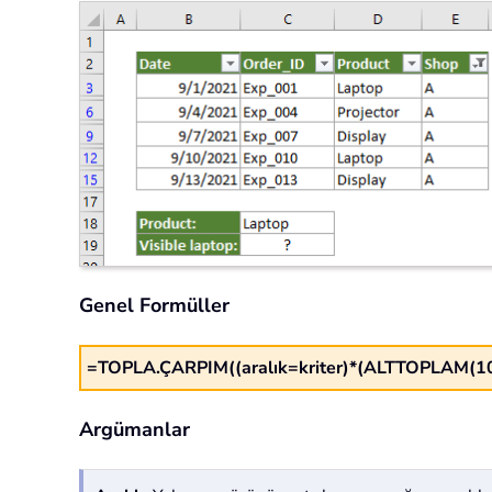
Genel Formüller
=TOPLA.ÇARPIM((aralık=kriter)*(ALTTOPLAM(103;
Argümanlar