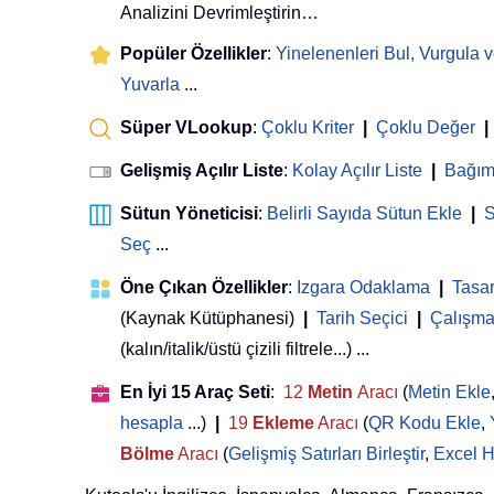
Analizini Devrimleştirin…
Popüler Özellikler
:
Yinelenenleri Bul, Vurgula v
Yuvarla
...
Süper VLookup
:
Çoklu Kriter
|
Çoklu Değer
|
Gelişmiş Açılır Liste
:
Kolay Açılır Liste
|
Bağıml
Sütun Yöneticisi
:
Belirli Sayıda Sütun Ekle
|
S
Seç
...
Öne Çıkan Özellikler
:
Izgara Odaklama
|
Tasa
(Kaynak Kütüphanesi)
|
Tarih Seçici
|
Çalışma 
(kalın/italik/üstü çizili filtrele...) ...
En İyi 15 Araç Seti
:
12
Metin
Aracı
(
Metin Ekle
hesapla
...)
|
19
Ekleme
Aracı
(
QR Kodu Ekle
,
Bölme
Aracı
(
Gelişmiş Satırları Birleştir
,
Excel H