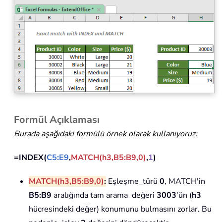
Formül Açıklaması
Burada aşağıdaki formülü örnek olarak kullanıyoruz:
=INDEX(
C5:E9
,
MATCH(h3,B5:B9,0)
,
1
)
MATCH(h3,B5:B9,0)
:
Eşleşme_türü
0
, MATCH'in
B5:B9
aralığında tam arama_değeri
3003
'ün (
h3
hücresindeki değer) konumunu bulmasını zorlar. Bu