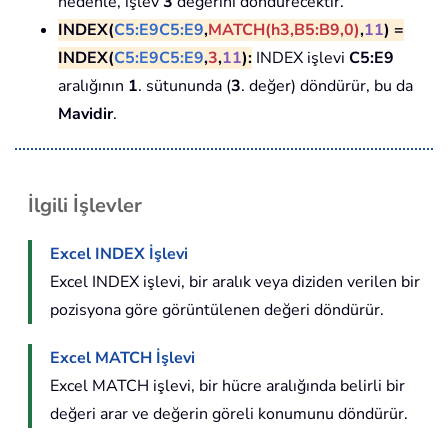
nedenle, işlev
3
değerini döndürecektir.
INDEX(
C5:E9
C5:E9
,
MATCH(h3,B5:B9,0)
,
1
1
) =
INDEX(
C5:E9
C5:E9
,
3
,
1
1
):
INDEX işlevi
C5:E9
aralığının
1
. sütununda (
3
. değer) döndürür, bu da
Mavidir
.
İlgili İşlevler
Excel INDEX İşlevi
Excel INDEX işlevi, bir aralık veya diziden verilen bir
pozisyona göre görüntülenen değeri döndürür.
Excel MATCH İşlevi
Excel MATCH işlevi, bir hücre aralığında belirli bir
değeri arar ve değerin göreli konumunu döndürür.