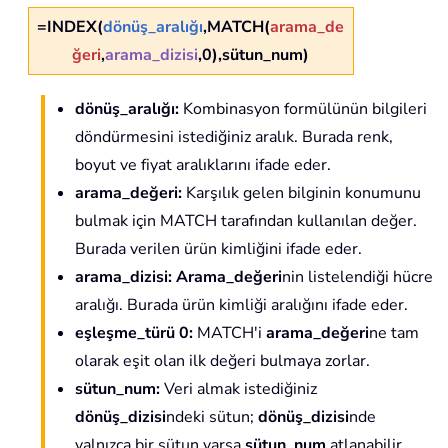
=INDEX(
dönüş_aralığı
,MATCH(
arama_de
ğeri
,
arama_dizisi
,0),sütun_num)
dönüş_aralığı:
Kombinasyon formülünün bilgileri
döndürmesini istediğiniz aralık. Burada renk,
boyut ve fiyat aralıklarını ifade eder.
arama_değeri:
Karşılık gelen bilginin konumunu
bulmak için MATCH tarafından kullanılan değer.
Burada verilen ürün kimliğini ifade eder.
arama_dizisi:
Arama_değeri
nin listelendiği hücre
aralığı. Burada ürün kimliği aralığını ifade eder.
eşleşme_türü 0:
MATCH'i
arama_değeri
ne tam
olarak eşit olan ilk değeri bulmaya zorlar.
sütun_num:
Veri almak istediğiniz
dönüş_dizisi
ndeki sütun;
dönüş_dizisi
nde
yalnızca bir sütun varsa
sütun_num
atlanabilir.