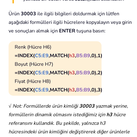
Ürün
30003
ile ilgili bilgileri doldurmak için lütfen
aşağıdaki formülleri ilgili hücrelere kopyalayın veya girin
ve sonuçları almak için
ENTER
tuşuna basın:
Renk (Hücre H6)
=INDEX(
C5:E9
,MATCH(
h3
,
B5:B9
,0),1)
Boyut (Hücre H7)
=INDEX(
C5:E9
,MATCH(
h3
,
B5:B9
,0),2)
Fiyat (Hücre H8)
=INDEX(
C5:E9
,MATCH(
h3
,
B5:B9
,0),3)
√ Not: Formüllerde ürün kimliği
30003
yazmak yerine,
formüllerin dinamik olmasını istediğimiz için
h3
hücre
referansını kullandık. Bu şekilde, yalnızca h3
hücresindeki ürün kimliğini değiştirerek diğer ürünlerle