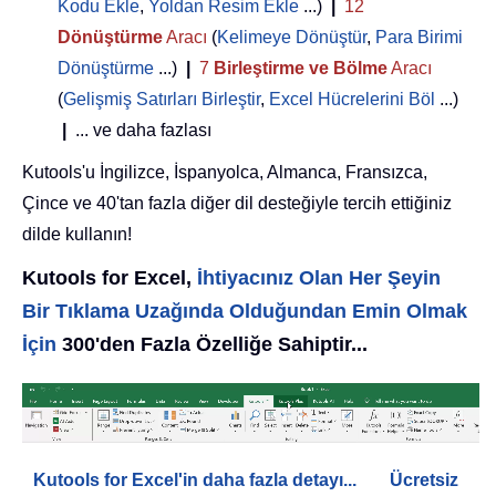
Kodu Ekle
,
Yoldan Resim Ekle
...)
|
12
Dönüştürme
Aracı
(
Kelimeye Dönüştür
,
Para Birimi
Dönüştürme
...)
|
7
Birleştirme ve Bölme
Aracı
(
Gelişmiş Satırları Birleştir
,
Excel Hücrelerini Böl
...)
|
... ve daha fazlası
Kutools'u İngilizce, İspanyolca, Almanca, Fransızca,
Çince ve 40'tan fazla diğer dil desteğiyle tercih ettiğiniz
dilde kullanın!
Kutools for Excel,
İhtiyacınız Olan Her Şeyin
Bir Tıklama Uzağında Olduğundan Emin Olmak
İçin
300'den Fazla Özelliğe Sahiptir...
Kutools for Excel'in daha fazla detayı...
Ücretsiz