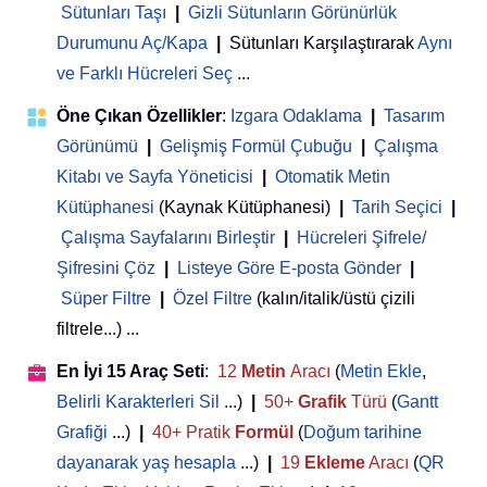
Sütunları Taşı
|
Gizli Sütunların Görünürlük
Durumunu Aç/Kapa
|
Sütunları Karşılaştırarak
Aynı
ve Farklı Hücreleri Seç
...
Öne Çıkan Özellikler
:
Izgara Odaklama
|
Tasarım
Görünümü
|
Gelişmiş Formül Çubuğu
|
Çalışma
Kitabı ve Sayfa Yöneticisi
 | 
Otomatik Metin
Kütüphanesi
(Kaynak Kütüphanesi)
|
Tarih Seçici
|
Çalışma Sayfalarını Birleştir
|
Hücreleri Şifrele/
Şifresini Çöz
|
Listeye Göre E-posta Gönder
|
Süper Filtre
|
Özel Filtre
(kalın/italik/üstü çizili
filtrele...) ...
En İyi 15 Araç Seti
:
12
Metin
Aracı
(
Metin Ekle
,
Belirli Karakterleri Sil
...)
|
50+
Grafik
Türü
(
Gantt
Grafiği
...)
|
40+ Pratik
Formül
(
Doğum tarihine
dayanarak yaş hesapla
...)
|
19
Ekleme
Aracı
(
QR