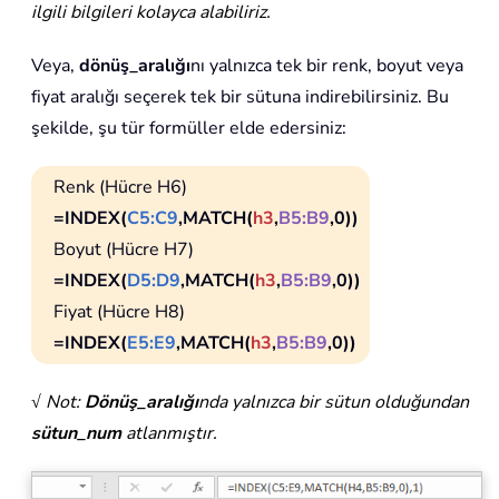
ilgili bilgileri kolayca alabiliriz.
Veya,
dönüş_aralığı
nı yalnızca tek bir renk, boyut veya
fiyat aralığı seçerek tek bir sütuna indirebilirsiniz. Bu
şekilde, şu tür formüller elde edersiniz:
Renk (Hücre H6)
=INDEX(
C5:C9
,MATCH(
h3
,
B5:B9
,0))
Boyut (Hücre H7)
=INDEX(
D5:D9
,MATCH(
h3
,
B5:B9
,0))
Fiyat (Hücre H8)
=INDEX(
E5:E9
,MATCH(
h3
,
B5:B9
,0))
√ Not:
Dönüş_aralığı
nda yalnızca bir sütun olduğundan
sütun_num
atlanmıştır.