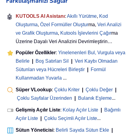
Farklılaşmanızı Sağlar
🤖
KUTOOLS AI Asistanı
:
Akıllı Yürütme
,
Kod
Oluşturma
,
Özel Formüller Oluştur
ma,
Veri Analizi
ve Grafik Oluşturma
,
Kutools İşlevlerini Çağır
ma
Üzerine Dayalı Veri Analizini Devrimleştirin…
Popüler Özellikler
:
Yinelenenleri Bul, Vurgula veya
Belirle
|
Boş Satırları Sil
|
Veri Kaybı Olmadan
Sütunları veya Hücreleri Birleştir
|
Formül
Kullanmadan Yuvarla
...
Süper VLookup
:
Çoklu Kriter
|
Çoklu Değer
|
Çoklu Sayfalar Üzerinden
|
Bulanık Eşleme
...
Gelişmiş Açılır Liste
:
Kolay Açılır Liste
|
Bağımlı
Açılır Liste
|
Çoklu Seçimli Açılır Liste
...
Sütun Yöneticisi
:
Belirli Sayıda Sütun Ekle
|