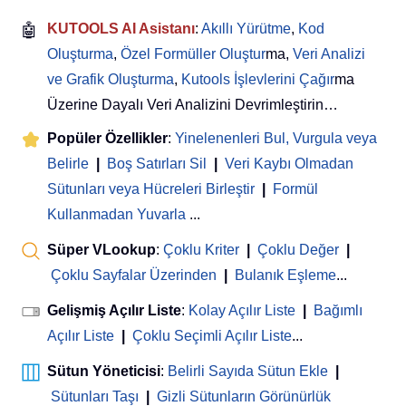
🤖
KUTOOLS AI Asistanı
:
Akıllı Yürütme
,
Kod
Oluşturma
,
Özel Formüller Oluştur
ma,
Veri Analizi
ve Grafik Oluşturma
,
Kutools İşlevlerini Çağır
ma
Üzerine Dayalı Veri Analizini Devrimleştirin…
Popüler Özellikler
:
Yinelenenleri Bul, Vurgula veya
Belirle
|
Boş Satırları Sil
|
Veri Kaybı Olmadan
Sütunları veya Hücreleri Birleştir
|
Formül
Kullanmadan Yuvarla
...
Süper VLookup
:
Çoklu Kriter
|
Çoklu Değer
|
Çoklu Sayfalar Üzerinden
|
Bulanık Eşleme
...
Gelişmiş Açılır Liste
:
Kolay Açılır Liste
|
Bağımlı
Açılır Liste
|
Çoklu Seçimli Açılır Liste
...
Sütun Yöneticisi
:
Belirli Sayıda Sütun Ekle
|
Sütunları Taşı
|
Gizli Sütunların Görünürlük