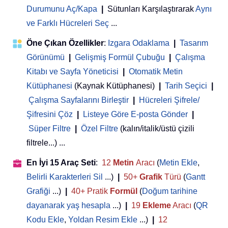
Durumunu Aç/Kapa
|
Sütunları Karşılaştırarak
Aynı
ve Farklı Hücreleri Seç
...
Öne Çıkan Özellikler
:
Izgara Odaklama
|
Tasarım
Görünümü
|
Gelişmiş Formül Çubuğu
|
Çalışma
Kitabı ve Sayfa Yöneticisi
 | 
Otomatik Metin
Kütüphanesi
(Kaynak Kütüphanesi)
|
Tarih Seçici
|
Çalışma Sayfalarını Birleştir
|
Hücreleri Şifrele/
Şifresini Çöz
|
Listeye Göre E-posta Gönder
|
Süper Filtre
|
Özel Filtre
(kalın/italik/üstü çizili
filtrele...) ...
En İyi 15 Araç Seti
:
12
Metin
Aracı
(
Metin Ekle
,
Belirli Karakterleri Sil
...)
|
50+
Grafik
Türü
(
Gantt
Grafiği
...)
|
40+ Pratik
Formül
(
Doğum tarihine
dayanarak yaş hesapla
...)
|
19
Ekleme
Aracı
(
QR
Kodu Ekle
,
Yoldan Resim Ekle
...)
|
12