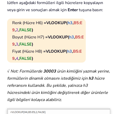
lütfen aşağıdaki formülleri ilgili hücrelere kopyalayın
veya girin ve sonuçları almak için
Enter
tuşuna basın:
Renk (Hücre H6)
=VLOOKUP(
h3
,
B5:E
9
,
2
,
FALSE
)
Boyut (Hücre H7)
=VLOOKUP(
h3
,
B5:E
9
,
3
,
FALSE
)
Fiyat (Hücre H8)
=VLOOKUP(
h3
,
B5:E
9
,
4
,
FALSE
)
√ Not: Formüllerde
30003
ürün kimliğini yazmak yerine,
formüllerin dinamik olmasını istediğimiz için
h3
hücre
referansını kullandık. Bu şekilde, yalnızca h3
hücresindeki ürün kimliğini değiştirerek diğer ürünlerle
ilgili bilgileri kolayca alabiliriz.