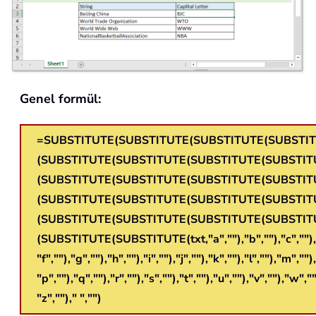
Genel formül:
=SUBSTITUTE(SUBSTITUTE(SUBSTITUTE(SUBSTI
(SUBSTITUTE(SUBSTITUTE(SUBSTITUTE(SUBSTIT
(SUBSTITUTE(SUBSTITUTE(SUBSTITUTE(SUBSTIT
(SUBSTITUTE(SUBSTITUTE(SUBSTITUTE(SUBSTIT
(SUBSTITUTE(SUBSTITUTE(SUBSTITUTE(SUBSTIT
(SUBSTITUTE(SUBSTITUTE(txt,"a",""),"b",""),"c",""),"d
"f",""),"g",""),"h",""),"i",""),"j",""),"k",""),"l",""),"m","")
"p",""),"q",""),"r",""),"s",""),"t",""),"u",""),"v",""),"w",""
"z","")," ","")