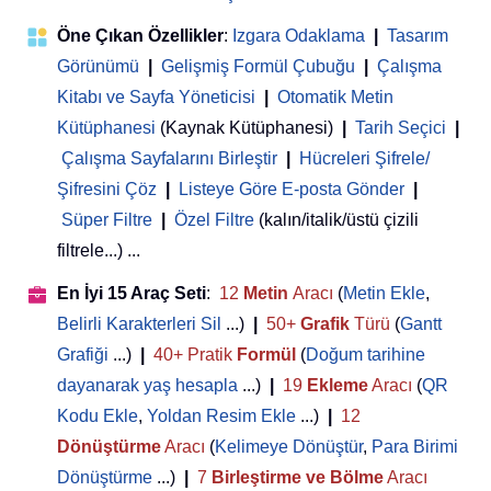
Öne Çıkan Özellikler
:
Izgara Odaklama
|
Tasarım
Görünümü
|
Gelişmiş Formül Çubuğu
|
Çalışma
Kitabı ve Sayfa Yöneticisi
 | 
Otomatik Metin
Kütüphanesi
(Kaynak Kütüphanesi)
|
Tarih Seçici
|
Çalışma Sayfalarını Birleştir
|
Hücreleri Şifrele/
Şifresini Çöz
|
Listeye Göre E-posta Gönder
|
Süper Filtre
|
Özel Filtre
(kalın/italik/üstü çizili
filtrele...) ...
En İyi 15 Araç Seti
:
12
Metin
Aracı
(
Metin Ekle
,
Belirli Karakterleri Sil
...)
|
50+
Grafik
Türü
(
Gantt
Grafiği
...)
|
40+ Pratik
Formül
(
Doğum tarihine
dayanarak yaş hesapla
...)
|
19
Ekleme
Aracı
(
QR
Kodu Ekle
,
Yoldan Resim Ekle
...)
|
12
Dönüştürme
Aracı
(
Kelimeye Dönüştür
,
Para Birimi
Dönüştürme
...)
|
7
Birleştirme ve Bölme
Aracı