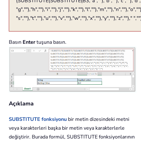
(SUBSTITUTE(SUBSTITUTE(B3,"a",""),"b",""),"c",""),"d",""),
"g",""),"h",""),"i",""),"j",""),"k",""),"l",""),"m",""),"n",""),"o",""
"s",""),"t",""),"u",""),"v",""),"w",""),"x",""),"y",""),"z","")," ",""
Basın
Enter
tuşuna basın.
Açıklama
SUBSTITUTE
fonksiyonu
bir metin dizesindeki metni
veya karakterleri başka bir metin veya karakterlerle
değiştirir. Burada formül, SUBSTITUTE fonksiyonlarının