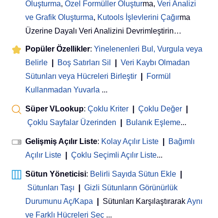
Oluşturma
,
Özel Formüller Oluştur
ma,
Veri Analizi
ve Grafik Oluşturma
,
Kutools İşlevlerini Çağır
ma
Üzerine Dayalı Veri Analizini Devrimleştirin…
Popüler Özellikler
:
Yinelenenleri Bul, Vurgula veya
Belirle
|
Boş Satırları Sil
|
Veri Kaybı Olmadan
Sütunları veya Hücreleri Birleştir
|
Formül
Kullanmadan Yuvarla
...
Süper VLookup
:
Çoklu Kriter
|
Çoklu Değer
|
Çoklu Sayfalar Üzerinden
|
Bulanık Eşleme
...
Gelişmiş Açılır Liste
:
Kolay Açılır Liste
|
Bağımlı
Açılır Liste
|
Çoklu Seçimli Açılır Liste
...
Sütun Yöneticisi
:
Belirli Sayıda Sütun Ekle
|
Sütunları Taşı
|
Gizli Sütunların Görünürlük
Durumunu Aç/Kapa
|
Sütunları Karşılaştırarak
Aynı
ve Farklı Hücreleri Seç
...