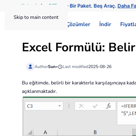
Kutools
for
Office
— Bir Paket. Beş Araç.
Daha Fa
Skip to main content
ExtendOffice
Çözümler
İndir
Fiyat
Excel Formülü: Belir
Author
Sun
•
Last modified
2025-08-26
Bu eğitimde, belirli bir karakterle karşılaşıncaya k
açıklanmaktadır.