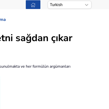
ama
etni sağdan çıkar
ül sunulmakta ve her formülün argümanları