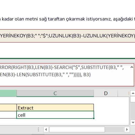
kadar olan metni sağ taraftan çıkarmak istiyorsanız, aşağıdaki 
İNEKOY(B3;" ";"$";UZUNLUK(B3)-UZUNLUK(YERİNEKOY(B3;" 