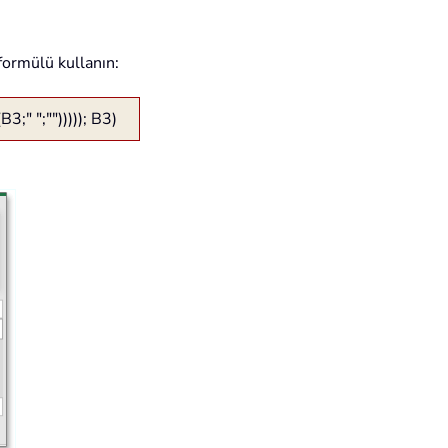
formülü kullanın:
";""))))); B3)