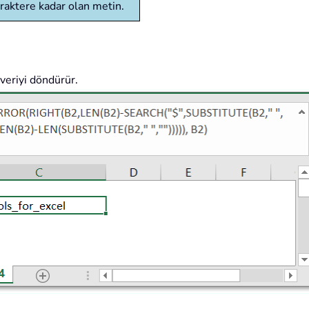
araktere kadar olan metin.
 veriyi döndürür.