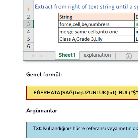
Genel formül:
EĞERHATA(SAĞ(txt;UZUNLUK(txt)-BUL("$";YE
Argümanlar
Txt
: Kullandığınız hücre referansı veya metin di