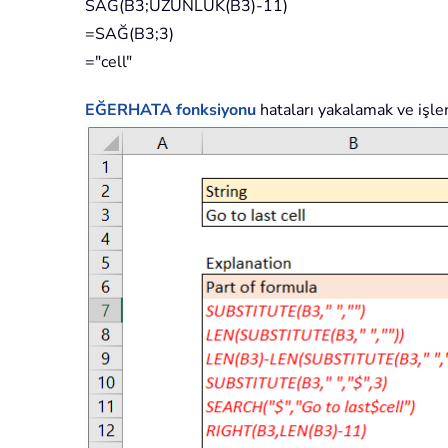
SAĞ(B3;UZUNLUK(B3)-11)
=SAĞ(B3;3)
="cell"
EĞERHATA
fonksiyonu
hataları yakalamak ve işlem