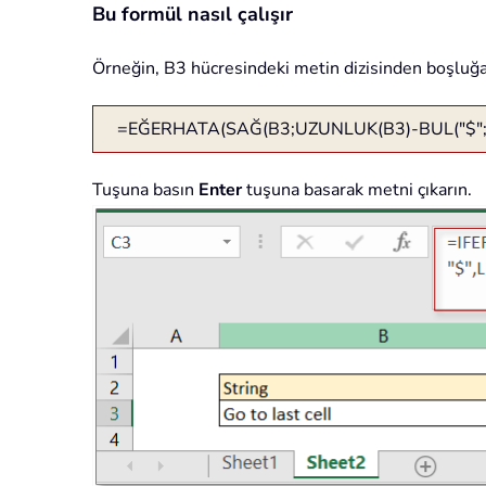
Bu formül nasıl çalışır
Örneğin, B3 hücresindeki metin dizisinden boşluğa 
=EĞERHATA(SAĞ(B3;UZUNLUK(B3)-BUL("$";YER
Tuşuna basın
Enter
tuşuna basarak metni çıkarın.