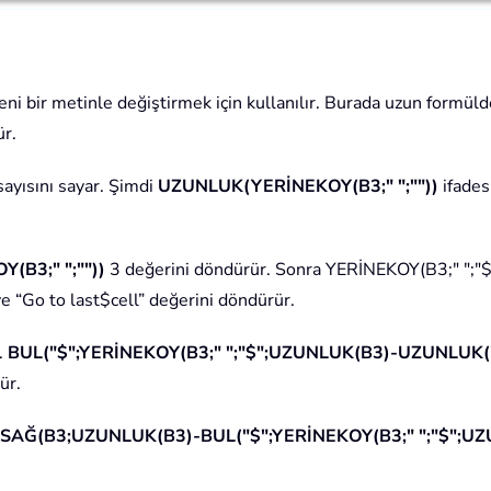
eni bir metinle değiştirmek için kullanılır. Burada uzun formül
ür.
sayısını sayar. Şimdi
UZUNLUK(YERİNEKOY(B3;" ";""))
ifades
B3;" ";""))
3 değerini döndürür. Sonra YERİNEKOY(B3;" "
e “Go to last$cell” değerini döndürür.
.
BUL("$";YERİNEKOY(B3;" ";"$";UZUNLUK(B3)-UZUNLUK(YE
ür.
SAĞ(B3;UZUNLUK(B3)-BUL("$";YERİNEKOY(B3;" ";"$";UZ