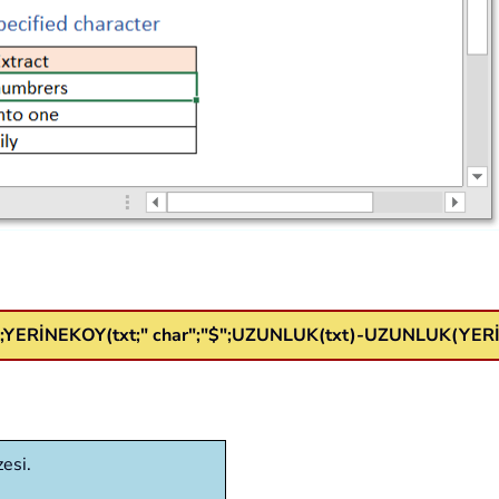
RİNEKOY(txt;" char";"$";UZUNLUK(txt)-UZUNLUK(YERİNEKO
zesi.