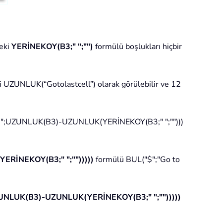
deki
YERİNEKOY(B3;" ";"")
formülü boşlukları hiçbir
i UZUNLUK(“Gotolastcell”) olarak görülebilir ve 12
;"$";UZUNLUK(B3)-UZUNLUK(YERİNEKOY(B3;" ";"")))
RİNEKOY(B3;" ";"")))))
formülü BUL("$";"Go to
UNLUK(B3)-UZUNLUK(YERİNEKOY(B3;" ";"")))))