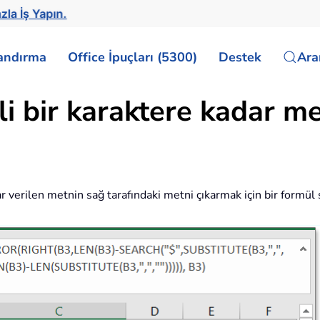
zla İş Yapın.
landırma
Office İpuçları (5300)
Destek
Ar
li bir karaktere kadar m
adar verilen metnin sağ tarafındaki metni çıkarmak için bir form