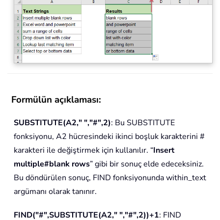
Formülün açıklaması:
SUBSTITUTE(A2," ","#",2)
: Bu SUBSTITUTE
fonksiyonu, A2 hücresindeki ikinci boşluk karakterini #
karakteri ile değiştirmek için kullanılır. “
Insert
multiple#blank rows
” gibi bir sonuç elde edeceksiniz.
Bu döndürülen sonuç, FIND fonksiyonunda within_text
argümanı olarak tanınır.
FIND("#",SUBSTITUTE(A2," ","#",2))+1
: FIND