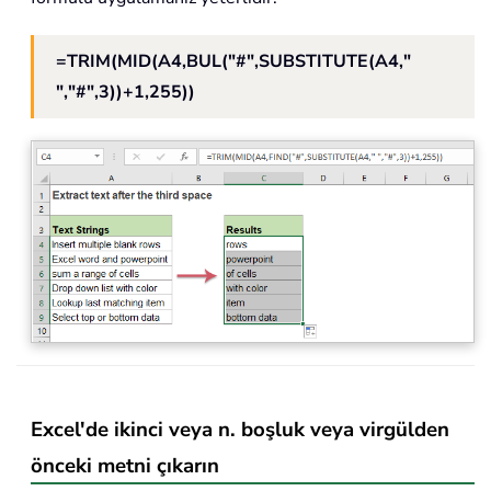
=TRIM(MID(A4,BUL("#",SUBSTITUTE(A4,"
","#",3))+1,255))
Excel'de ikinci veya n. boşluk veya virgülden
önceki metni çıkarın