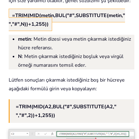
için size yardımcı olabilir, genel sözdizimi şu şekildedir:
=TRIM(MID(metin,BUL("#",SUBSTITUTE(metin,"
","#",N))+1,255))
metin
: Metin dizesi veya metin çıkarmak istediğiniz
hücre referansı.
N
: Metin çıkarmak istediğiniz boşluk veya virgül
örneği numarasını temsil eder.
Lütfen sonuçları çıkarmak istediğiniz boş bir hücreye
aşağıdaki formülü girin veya kopyalayın:
=TRIM(MID(A2,BUL("#",SUBSTITUTE(A2,"
","#",2))+1,255))