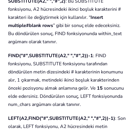
SUBSTITUTE(A2," ","#",2)
: Bu SUBSTITUTE
fonksiyonu, A2 hücresindeki ikinci boşluk karakterini #
karakteri ile değiştirmek için kullanılır. “
Insert
multiple#blank rows
” gibi bir sonuç elde edeceksiniz.
Bu döndürülen sonuç, FIND fonksiyonunda within_text
argümanı olarak tanınır.
FIND("#",SUBSTITUTE(A2," ","#",2))-1
: FIND
fonksiyonu, SUBSTITUTE fonksiyonu tarafından
döndürülen metin dizesindeki # karakterinin konumunu
alır, 1 çıkarmak, metindeki ikinci boşluk karakterinden
önceki pozisyonu almak anlamına gelir. Ve
15
sonucunu
elde edersiniz. Döndürülen sonuç, LEFT fonksiyonunda
num_chars argümanı olarak tanınır.
LEFT(A2,FIND("#",SUBSTITUTE(A2," ","#",2))-1)
: Son
olarak, LEFT fonksiyonu, A2 hücresindeki metin