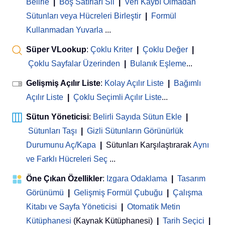
Belirle
|
Boş Satırları Sil
|
Veri Kaybı Olmadan
Sütunları veya Hücreleri Birleştir
|
Formül
Kullanmadan Yuvarla
...
Süper VLookup
:
Çoklu Kriter
|
Çoklu Değer
|
Çoklu Sayfalar Üzerinden
|
Bulanık Eşleme
...
Gelişmiş Açılır Liste
:
Kolay Açılır Liste
|
Bağımlı
Açılır Liste
|
Çoklu Seçimli Açılır Liste
...
Sütun Yöneticisi
:
Belirli Sayıda Sütun Ekle
|
Sütunları Taşı
|
Gizli Sütunların Görünürlük
Durumunu Aç/Kapa
|
Sütunları Karşılaştırarak
Aynı
ve Farklı Hücreleri Seç
...
Öne Çıkan Özellikler
:
Izgara Odaklama
|
Tasarım
Görünümü
|
Gelişmiş Formül Çubuğu
|
Çalışma
Kitabı ve Sayfa Yöneticisi
 | 
Otomatik Metin
Kütüphanesi
(Kaynak Kütüphanesi)
|
Tarih Seçici
|