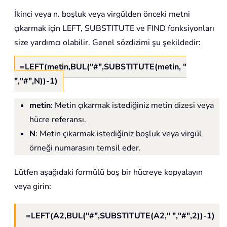
İkinci veya n. boşluk veya virgülden önceki metni
çıkarmak için LEFT, SUBSTITUTE ve FIND fonksiyonları
size yardımcı olabilir. Genel sözdizimi şu şekildedir:
=LEFT(metin,BUL("#",SUBSTITUTE(metin, "
","#",N))-1)
metin
: Metin çıkarmak istediğiniz metin dizesi veya
hücre referansı.
N
: Metin çıkarmak istediğiniz boşluk veya virgül
örneği numarasını temsil eder.
Lütfen aşağıdaki formülü boş bir hücreye kopyalayın
veya girin:
=LEFT(A2,BUL("#",SUBSTITUTE(A2," ","#",2))-1)