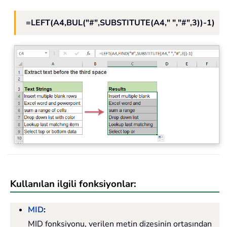
=LEFT(A4,BUL("#",SUBSTITUTE(A4," ","#",3))-1)
Kullanılan ilgili fonksiyonlar:
MID
:
MID fonksiyonu, verilen metin dizesinin ortasından