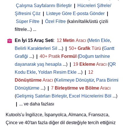
Çalışma Sayfalarını Birleştir
|
Hücreleri Şifrele/
Şifresini Çöz
|
Listeye Göre E-posta Gönder
|
Süper Filtre
|
Özel Filtre
(kalın/italik/üstü çizili
filtrele...) ...
En İyi 15 Araç Seti
:
12
Metin
Aracı
(
Metin Ekle
,
Belirli Karakterleri Sil
...)
|
50+
Grafik
Türü
(
Gantt
Grafiği
...)
|
40+ Pratik
Formül
(
Doğum tarihine
dayanarak yaş hesapla
...)
|
19
Ekleme
Aracı
(
QR
Kodu Ekle
,
Yoldan Resim Ekle
...)
|
12
Dönüştürme
Aracı
(
Kelimeye Dönüştür
,
Para Birimi
Dönüştürme
...)
|
7
Birleştirme ve Bölme
Aracı
(
Gelişmiş Satırları Birleştir
,
Excel Hücrelerini Böl
...)
|
... ve daha fazlası
Kutools'u İngilizce, İspanyolca, Almanca, Fransızca,
Çince ve 40'tan fazla diğer dil desteğiyle tercih ettiğiniz