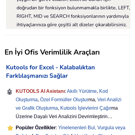
doğrudan bir fonksiyon bulunmamakla birlikte, LEFT,
RIGHT, MID ve SEARCH fonksiyonlarının yardımıyla
ihtiyaçlarınıza göre çeşitli alt dizeler çıkarabilirsiniz.
En İyi Ofis Verimlilik Araçları
Kutools for Excel - Kalabalıktan
Farklılaşmanızı Sağlar
🤖
KUTOOLS AI Asistanı
:
Akıllı Yürütme
,
Kod
Oluşturma
,
Özel Formüller Oluştur
ma,
Veri Analizi
ve Grafik Oluşturma
,
Kutools İşlevlerini Çağır
ma
Üzerine Dayalı Veri Analizini Devrimleştirin…
Popüler Özellikler
:
Yinelenenleri Bul, Vurgula veya