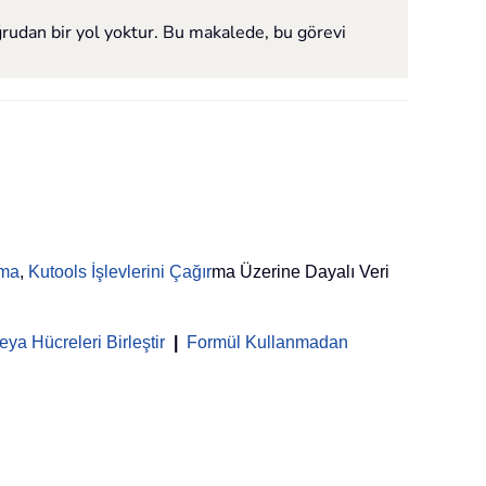
ğrudan bir yol yoktur. Bu makalede, bu görevi
rma
,
Kutools İşlevlerini Çağır
ma Üzerine Dayalı Veri
ya Hücreleri Birleştir
|
Formül Kullanmadan