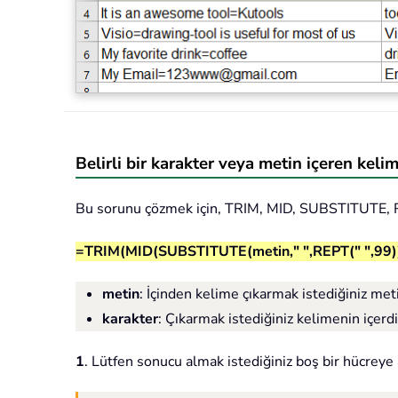
Belirli bir karakter veya metin içeren keli
Bu sorunu çözmek için, TRIM, MID, SUBSTITUTE, REP
=TRIM(MID(SUBSTITUTE(metin," ",REPT(" ",99))
metin
: İçinden kelime çıkarmak istediğiniz met
karakter
: Çıkarmak istediğiniz kelimenin içerd
1
. Lütfen sonucu almak istediğiniz boş bir hücreye