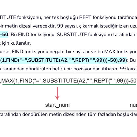
ITUTE fonksiyonu, her tek boşluğu REPT fonksiyonu tarafında
r metin dizesi verecektir. 99 sayısı, çıkarmak istediğiniz en uzu
)-50
: Bu FIND fonksiyonu, SUBSTITUTE fonksiyonu tarafından dö
in kullanılır.
ürse, FIND fonksiyonu negatif bir sayı alır ve bu MAX fonksiyonu,
1,FIND("=",SUBSTITUTE(A2," ",REPT(" ",99)))-50),99)
: Bu
arafından döndürülen belirli bir pozisyondan itibaren 99 karakt
arafından döndürülen metin dizesinden tüm fazladan boşlukları 