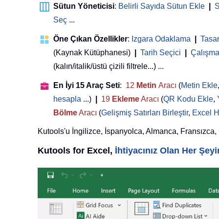
Sütun Yöneticisi
:
Belirli Sayıda Sütun Ekle
|
S
Seç
...
Öne Çıkan Özellikler
:
Izgara Odaklama
|
Tasa
(Kaynak Kütüphanesi)
|
Tarih Seçici
|
Çalışma 
(kalın/italik/üstü çizili filtrele...) ...
En İyi 15 Araç Seti
:
12
Metin
Aracı
(
Metin Ekle
hesapla
...)
|
19
Ekleme
Aracı
(
QR Kodu Ekle
,
Bölme
Aracı
(
Gelişmiş Satırları Birleştir
,
Excel H
Kutools'u İngilizce, İspanyolca, Almanca, Fransızca, Çi
Kutools for Excel,
İhtiyacınız Olan Her Şe