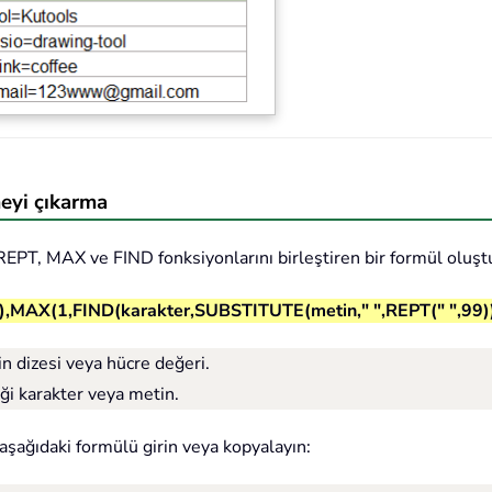
meyi çıkarma
T, MAX ve FIND fonksiyonlarını birleştiren bir formül oluştur
,MAX(1,FIND(karakter,SUBSTITUTE(metin," ",REPT(" ",99))
in dizesi veya hücre değeri.
iği karakter veya metin.
 aşağıdaki formülü girin veya kopyalayın: