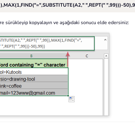
,MAX(1,FIND("=",SUBSTITUTE(A2," ",REPT(" ",99)))-50),9
re sürükleyip kopyalayın ve aşağıdaki sonucu elde edersiniz: