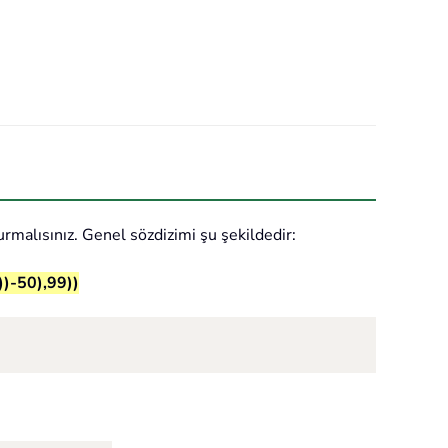
malısınız. Genel sözdizimi şu şekildedir:
)-50),99))