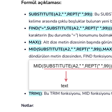
Formül açıklaması:
SUBSTITUTE(A2," ",REPT(" ",99))
: Bu SUBST
kelime arasında çoklu boşluklar bulunan yeni bi
FIND("=",SUBSTITUTE(A2," ",REPT(" ",99))
karakterin (bu durumda “=”) konumunu bulmak iç
MAX()
: Alt dize metin dizesinin başında görün
MID(SUBSTITUTE(A2," ",REPT(" ",99)),MAX(
döndürülen metin dizesinden, FIND fonksiyonu t
TRIM()
: Bu TRIM fonksiyonu, MID fonksiyonu t
Notlar
: