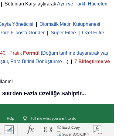
|
Sütunları Karşılaştırarak
Aynı ve Farklı Hücreleri
Sayfa Yöneticisi
 | 
Otomatik Metin Kütüphanesi
 Göre E-posta Gönder
|
Süper Filtre
|
Özel Filtre
40+ Pratik
Formül
(
Doğum tarihine dayanarak yaş
ştür
,
Para Birimi Dönüştürme
...)
|
7
Birleştirme ve
llanın!
n
300'den Fazla Özelliğe Sahiptir...