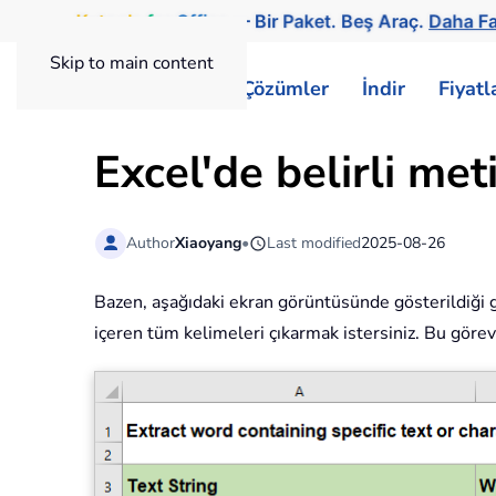
Kutools
for
Office
— Bir Paket. Beş Araç.
Daha Fa
Skip to main content
ExtendOffice
Çözümler
İndir
Fiyat
Excel'de belirli met
Author
Xiaoyang
•
Last modified
2025-08-26
Bazen, aşağıdaki ekran görüntüsünde gösterildiği gib
içeren tüm kelimeleri çıkarmak istersiniz. Bu görevi