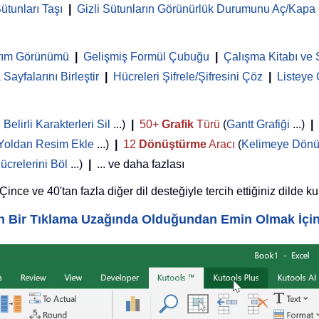
ütunları Taşı
|
Gizli Sütunların Görünürlük Durumunu Aç/Kapa
rım Görünümü
|
Gelişmiş Formül Çubuğu
|
Çalışma Kitabı ve 
Sayfalarını Birleştir
|
Hücreleri Şifrele/Şifresini Çöz
|
Listeye
,
Belirli Karakterleri Sil
...)
|
50+
Grafik
Türü
(
Gantt Grafiği
...)
|
Yoldan Resim Ekle
...)
|
12
Dönüştürme
Aracı
(
Kelimeye Dönü
ücrelerini Böl
...)
|
... ve daha fazlası
nce ve 40'tan fazla diğer dil desteğiyle tercih ettiğiniz dilde ku
yin Bir Tıklama Uzağında Olduğundan Emin Olmak İçi