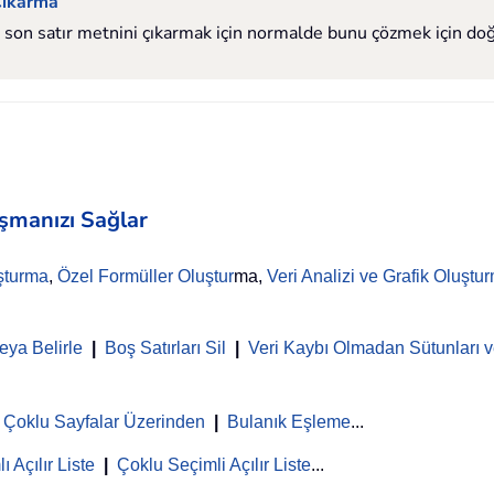
 Çıkarma
en son satır metnini çıkarmak için normalde bunu çözmek için do
aşmanızı Sağlar
şturma
,
Özel Formüller Oluştur
ma,
Veri Analizi ve Grafik Oluştu
eya Belirle
|
Boş Satırları Sil
|
Veri Kaybı Olmadan Sütunları ve
Çoklu Sayfalar Üzerinden
|
Bulanık Eşleme
...
ı Açılır Liste
|
Çoklu Seçimli Açılır Liste
...