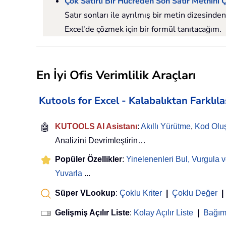
Çok Satırlı Bir Hücreden Son Satır Metnini
Satır sonları ile ayrılmış bir metin dizesind
Excel'de çözmek için bir formül tanıtacağım.
En İyi Ofis Verimlilik Araçları
Kutools for Excel - Kalabalıktan Farklıl
🤖
KUTOOLS AI Asistanı
:
Akıllı Yürütme
,
Kod Olu
Analizini Devrimleştirin…
Popüler Özellikler
:
Yinelenenleri Bul, Vurgula v
Yuvarla
...
Süper VLookup
:
Çoklu Kriter
|
Çoklu Değer
|
Gelişmiş Açılır Liste
:
Kolay Açılır Liste
|
Bağıml