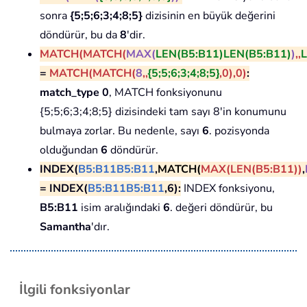
sonra
{5;5;6;3;4;8;5}
dizisinin en büyük değerini
döndürür, bu da
8
'dir.
MATCH(
MATCH(
MAX(
LEN(B5:B11)
LEN(B5:B11)
)
,
,
L
=
MATCH(
MATCH(
8
,
,
{5;5;6;3;4;8;5}
,0)
,0)
:
match_type 0
, MATCH fonksiyonunu
{5;5;6;3;4;8;5} dizisindeki tam sayı 8'in konumunu
bulmaya zorlar. Bu nedenle, sayı
6
. pozisyonda
olduğundan
6
döndürür.
INDEX(
B5:B11
B5:B11
,
MATCH(
MAX(LEN(B5:B11))
,
= INDEX(
B5:B11
B5:B11
,6):
INDEX fonksiyonu,
B5:B11
isim aralığındaki
6
. değeri döndürür, bu
Samantha
'dır.
İlgili fonksiyonlar