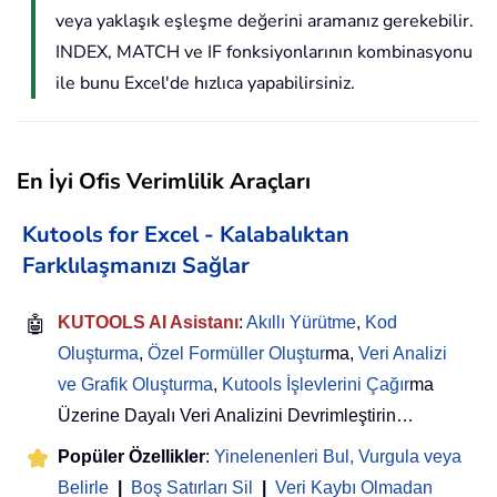
veya yaklaşık eşleşme değerini aramanız gerekebilir.
INDEX, MATCH ve IF fonksiyonlarının kombinasyonu
ile bunu Excel'de hızlıca yapabilirsiniz.
En İyi Ofis Verimlilik Araçları
Kutools for Excel - Kalabalıktan
Farklılaşmanızı Sağlar
🤖
KUTOOLS AI Asistanı
:
Akıllı Yürütme
,
Kod
Oluşturma
,
Özel Formüller Oluştur
ma,
Veri Analizi
ve Grafik Oluşturma
,
Kutools İşlevlerini Çağır
ma
Üzerine Dayalı Veri Analizini Devrimleştirin…
Popüler Özellikler
:
Yinelenenleri Bul, Vurgula veya
Belirle
|
Boş Satırları Sil
|
Veri Kaybı Olmadan