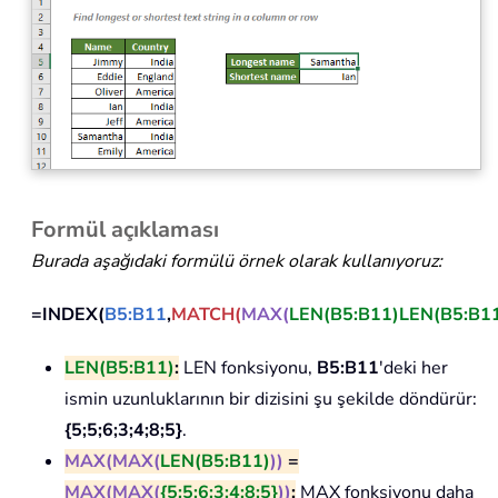
Formül açıklaması
Burada aşağıdaki formülü örnek olarak kullanıyoruz:
=INDEX(
B5:B11
,
MATCH(
MAX(
LEN(B5:B11)
LEN(B5:B1
LEN(B5:B11)
:
LEN fonksiyonu,
B5:B11
'deki her
ismin uzunluklarının bir dizisini şu şekilde döndürür:
{5;5;6;3;4;8;5}
.
MAX(
MAX(
LEN(B5:B11)
)
)
=
MAX(
MAX(
{5;5;6;3;4;8;5}
)
)
:
MAX fonksiyonu daha