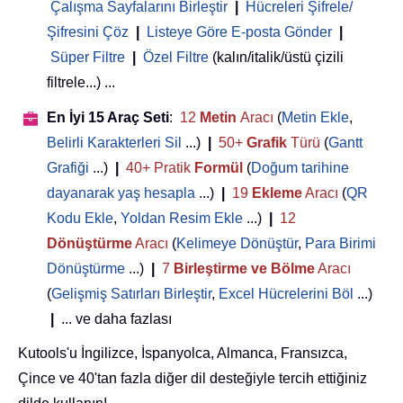
Çalışma Sayfalarını Birleştir
|
Hücreleri Şifrele/
Şifresini Çöz
|
Listeye Göre E-posta Gönder
|
Süper Filtre
|
Özel Filtre
(kalın/italik/üstü çizili
filtrele...) ...
En İyi 15 Araç Seti
:
12
Metin
Aracı
(
Metin Ekle
,
Belirli Karakterleri Sil
...)
|
50+
Grafik
Türü
(
Gantt
Grafiği
...)
|
40+ Pratik
Formül
(
Doğum tarihine
dayanarak yaş hesapla
...)
|
19
Ekleme
Aracı
(
QR
Kodu Ekle
,
Yoldan Resim Ekle
...)
|
12
Dönüştürme
Aracı
(
Kelimeye Dönüştür
,
Para Birimi
Dönüştürme
...)
|
7
Birleştirme ve Bölme
Aracı
(
Gelişmiş Satırları Birleştir
,
Excel Hücrelerini Böl
...)
|
... ve daha fazlası
Kutools'u İngilizce, İspanyolca, Almanca, Fransızca,
Çince ve 40'tan fazla diğer dil desteğiyle tercih ettiğiniz