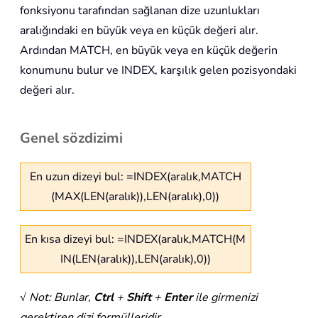
fonksiyonu tarafından sağlanan dize uzunlukları
aralığındaki en büyük veya en küçük değeri alır.
Ardından MATCH, en büyük veya en küçük değerin
konumunu bulur ve INDEX, karşılık gelen pozisyondaki
değeri alır.
Genel sözdizimi
En uzun dizeyi bul: =INDEX(aralık,MATCH
(MAX(LEN(aralık)),LEN(aralık),0))
En kısa dizeyi bul: =INDEX(aralık,MATCH(M
IN(LEN(aralık)),LEN(aralık),0))
√ Not: Bunlar,
Ctrl
+
Shift
+
Enter
ile girmenizi
gerektiren dizi formülleridir.