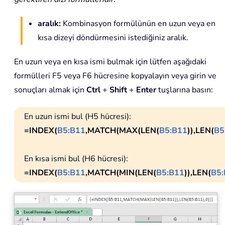
aralık:
Kombinasyon formülünün en uzun veya en
kısa dizeyi döndürmesini istediğiniz aralık.
En uzun veya en kısa ismi bulmak için lütfen aşağıdaki
formülleri F5 veya F6 hücresine kopyalayın veya girin ve
sonuçları almak için
Ctrl
+
Shift
+
Enter
tuşlarına basın:
En uzun ismi bul (H5 hücresi):
=INDEX(
B5:B11
,MATCH(MAX(LEN(
B5:B11
)),LEN(
B5
En kısa ismi bul (H6 hücresi):
=INDEX(
B5:B11
,MATCH(MIN(LEN(
B5:B11
)),LEN(
B5: