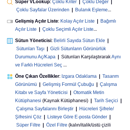
Süper VLookup
:
Çoklu Kriter
|
Çoklu Değer
|
Çoklu Sayfalar Üzerinden
|
Bulanık Eşleme
...
Gelişmiş Açılır Liste
:
Kolay Açılır Liste
|
Bağımlı
Açılır Liste
|
Çoklu Seçimli Açılır Liste
...
Sütun Yöneticisi
:
Belirli Sayıda Sütun Ekle
|
Sütunları Taşı
|
Gizli Sütunların Görünürlük
Durumunu Aç/Kapa
|
Sütunları Karşılaştırarak
Aynı
ve Farklı Hücreleri Seç
...
Öne Çıkan Özellikler
:
Izgara Odaklama
|
Tasarım
Görünümü
|
Gelişmiş Formül Çubuğu
|
Çalışma
Kitabı ve Sayfa Yöneticisi
 | 
Otomatik Metin
Kütüphanesi
(Kaynak Kütüphanesi)
|
Tarih Seçici
|
Çalışma Sayfalarını Birleştir
|
Hücreleri Şifrele/
Şifresini Çöz
|
Listeye Göre E-posta Gönder
|
Süper Filtre
|
Özel Filtre
(kalın/italik/üstü çizili