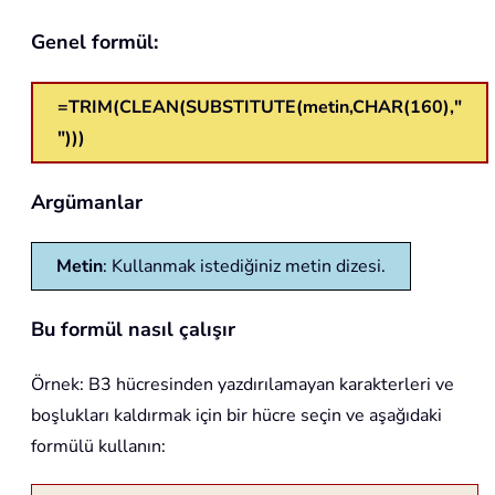
Genel formül:
=TRIM(CLEAN(SUBSTITUTE(metin,CHAR(160),"
")))
Argümanlar
Metin
: Kullanmak istediğiniz metin dizesi.
Bu formül nasıl çalışır
Örnek: B3 hücresinden yazdırılamayan karakterleri ve
boşlukları kaldırmak için bir hücre seçin ve aşağıdaki
formülü kullanın: