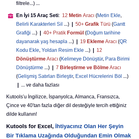
filtrele...) ...
En İyi 15 Araç Seti
:
12
Metin
Aracı
(
Metin Ekle
,
Belirli Karakterleri Sil
...)
|
50+
Grafik
Türü
(
Gantt
Grafiği
...)
|
40+ Pratik
Formül
(
Doğum tarihine
dayanarak yaş hesapla
...)
|
19
Ekleme
Aracı
(
QR
Kodu Ekle
,
Yoldan Resim Ekle
...)
|
12
Dönüştürme
Aracı
(
Kelimeye Dönüştür
,
Para Birimi
Dönüştürme
...)
|
7
Birleştirme ve Bölme
Aracı
(
Gelişmiş Satırları Birleştir
,
Excel Hücrelerini Böl
...)
|
... ve daha fazlası
Kutools'u İngilizce, İspanyolca, Almanca, Fransızca,
Çince ve 40'tan fazla diğer dil desteğiyle tercih ettiğiniz
dilde kullanın!
Kutools for Excel,
İhtiyacınız Olan Her Şeyin
Bir Tıklama Uzağında Olduğundan Emin Olmak