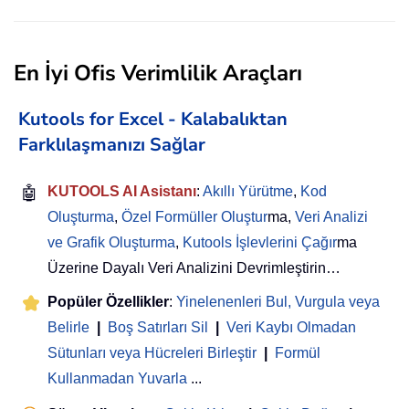
En İyi Ofis Verimlilik Araçları
Kutools for Excel - Kalabalıktan
Farklılaşmanızı Sağlar
🤖
KUTOOLS AI Asistanı
:
Akıllı Yürütme
,
Kod
Oluşturma
,
Özel Formüller Oluştur
ma,
Veri Analizi
ve Grafik Oluşturma
,
Kutools İşlevlerini Çağır
ma
Üzerine Dayalı Veri Analizini Devrimleştirin…
Popüler Özellikler
:
Yinelenenleri Bul, Vurgula veya
Belirle
|
Boş Satırları Sil
|
Veri Kaybı Olmadan
Sütunları veya Hücreleri Birleştir
|
Formül
Kullanmadan Yuvarla
...