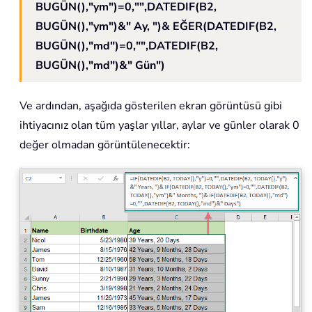
BUGÜN(),"ym")=0,"",DATEDIF(B2,
BUGÜN(),"ym")&" Ay, ")& EĞER(DATEDIF(B2,
BUGÜN(),"md")=0,"",DATEDIF(B2,
BUGÜN(),"md")&" Gün")
Ve ardından, aşağıda gösterilen ekran görüntüsü gibi
ihtiyacınız olan tüm yaşlar yıllar, aylar ve günler olarak 0
değer olmadan görüntülenecektir: