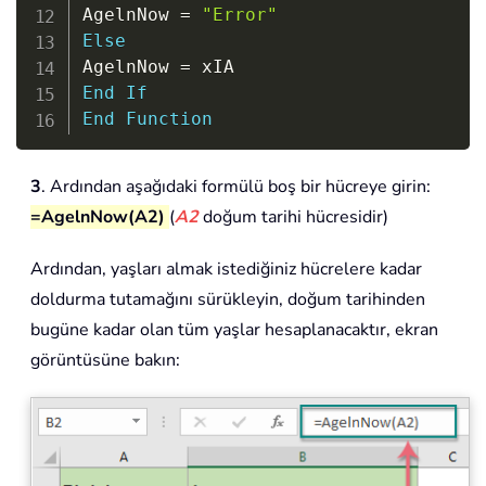
AgelnNow 
=
"Error"
Else
AgelnNow 
=
End
If
End
Function
3
. Ardından aşağıdaki formülü boş bir hücreye girin:
=AgelnNow(A2)
(
A2
doğum tarihi hücresidir)
Ardından, yaşları almak istediğiniz hücrelere kadar
doldurma tutamağını sürükleyin, doğum tarihinden
bugüne kadar olan tüm yaşlar hesaplanacaktır, ekran
görüntüsüne bakın: