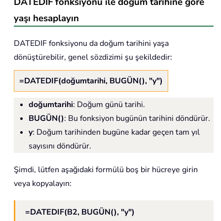
DATEDIF fonksiyonu ile doğum tarihine göre
yaşı hesaplayın
DATEDIF fonksiyonu da doğum tarihini yaşa
dönüştürebilir, genel sözdizimi şu şekildedir:
=DATEDIF(doğumtarihi, BUGÜN(), "y")
doğumtarihi
: Doğum günü tarihi.
BUGÜN()
: Bu fonksiyon bugünün tarihini döndürür.
y
: Doğum tarihinden bugüne kadar geçen tam yıl
sayısını döndürür.
Şimdi, lütfen aşağıdaki formülü boş bir hücreye girin
veya kopyalayın:
=DATEDIF(B2, BUGÜN(), "y")