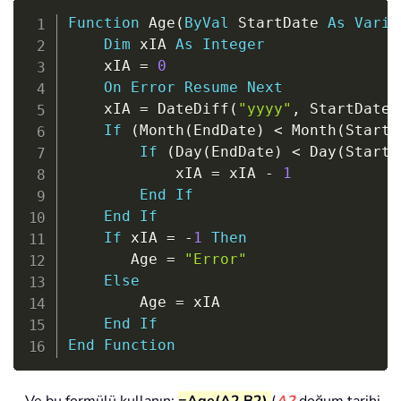
Copy
Function
 Age
(
ByVal
 StartDate 
As
Varia
Dim
 xIA 
As
Integer
    xIA 
=
0
On
Error
Resume
Next
    xIA 
=
 DateDiff
(
"yyyy"
,
 StartDate
,
If
(
Month
(
EndDate
)
<
 Month
(
StartD
If
(
Day
(
EndDate
)
<
 Day
(
StartD
            xIA 
=
 xIA 
-
1
End
If
End
If
If
 xIA 
=
-
1
Then
       Age 
=
"Error"
Else
        Age 
=
 xIA

End
If
End
Function
Ve bu formülü kullanın:
=Age(A2,B2)
(
A2
doğum tarihi