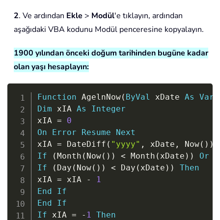
2
. Ve ardından
Ekle
>
Modül
'e tıklayın, ardından
aşağıdaki VBA kodunu Modül penceresine kopyalayın.
1900 yılından önceki doğum tarihinden bugüne kadar
olan yaşı hesaplayın:
Copy
Function
 AgelnNow
(
ByVal
 xDate 
As
Vari
Dim
 xIA 
As
Integer
xIA 
=
0
On
Error
Resume
Next
xIA 
=
 DateDiff
(
"yyyy"
,
 xDate
,
 Now
(
)
)
If
(
Month
(
Now
(
)
)
<
 Month
(
xDate
)
)
Or
(
If
(
Day
(
Now
(
)
)
<
 Day
(
xDate
)
)
Then
xIA 
=
 xIA 
-
1
End
If
End
If
If
 xIA 
=
-
1
Then