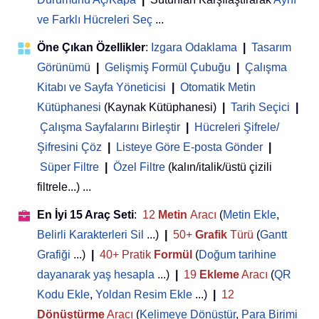
ve Farklı Hücreleri Seç
...
Öne Çıkan Özellikler
:
Izgara Odaklama
|
Tasarım
Görünümü
|
Gelişmiş Formül Çubuğu
|
Çalışma
Kitabı ve Sayfa Yöneticisi
 | 
Otomatik Metin
Kütüphanesi
(Kaynak Kütüphanesi)
|
Tarih Seçici
|
Çalışma Sayfalarını Birleştir
|
Hücreleri Şifrele/
Şifresini Çöz
|
Listeye Göre E-posta Gönder
|
Süper Filtre
|
Özel Filtre
(kalın/italik/üstü çizili
filtrele...) ...
En İyi 15 Araç Seti
:
12
Metin
Aracı
(
Metin Ekle
,
Belirli Karakterleri Sil
...)
|
50+
Grafik
Türü
(
Gantt
Grafiği
...)
|
40+ Pratik
Formül
(
Doğum tarihine
dayanarak yaş hesapla
...)
|
19
Ekleme
Aracı
(
QR
Kodu Ekle
,
Yoldan Resim Ekle
...)
|
12
Dönüştürme
Aracı
(
Kelimeye Dönüştür
,
Para Birimi