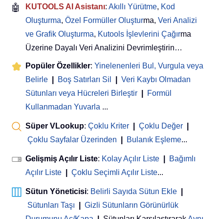
🤖
KUTOOLS AI Asistanı
:
Akıllı Yürütme
,
Kod
Oluşturma
,
Özel Formüller Oluştur
ma,
Veri Analizi
ve Grafik Oluşturma
,
Kutools İşlevlerini Çağır
ma
Üzerine Dayalı Veri Analizini Devrimleştirin…
Popüler Özellikler
:
Yinelenenleri Bul, Vurgula veya
Belirle
|
Boş Satırları Sil
|
Veri Kaybı Olmadan
Sütunları veya Hücreleri Birleştir
|
Formül
Kullanmadan Yuvarla
...
Süper VLookup
:
Çoklu Kriter
|
Çoklu Değer
|
Çoklu Sayfalar Üzerinden
|
Bulanık Eşleme
...
Gelişmiş Açılır Liste
:
Kolay Açılır Liste
|
Bağımlı
Açılır Liste
|
Çoklu Seçimli Açılır Liste
...
Sütun Yöneticisi
:
Belirli Sayıda Sütun Ekle
|
Sütunları Taşı
|
Gizli Sütunların Görünürlük
Durumunu Aç/Kapa
|
Sütunları Karşılaştırarak
Aynı