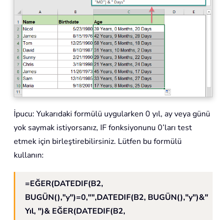
İpucu: Yukarıdaki formülü uygularken 0 yıl, ay veya günü
yok saymak istiyorsanız, IF fonksiyonunu 0’ları test
etmek için birleştirebilirsiniz. Lütfen bu formülü
kullanın:
=EĞER(DATEDIF(B2,
BUGÜN(),"y")=0,"",DATEDIF(B2, BUGÜN(),"y")&"
Yıl, ")& EĞER(DATEDIF(B2,