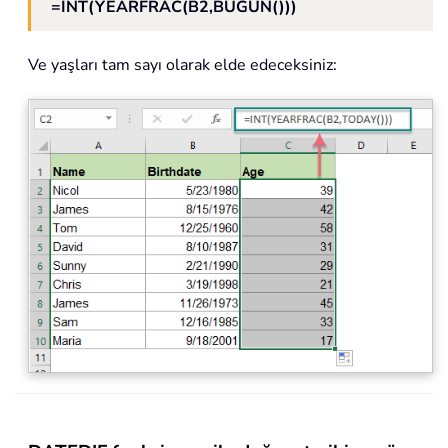
=INT(YEARFRAC(B2,BUGÜN()))
Ve yaşları tam sayı olarak elde edeceksiniz: