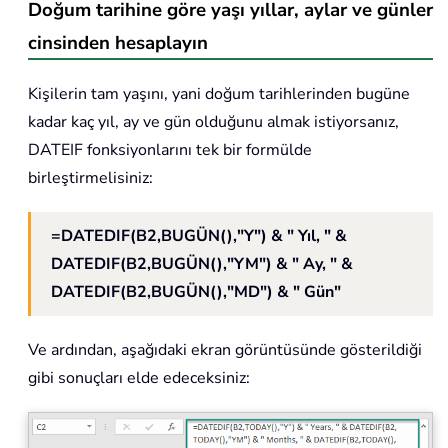
Doğum tarihine göre yaşı yıllar, aylar ve günler
cinsinden hesaplayın
Kişilerin tam yaşını, yani doğum tarihlerinden bugüne
kadar kaç yıl, ay ve gün olduğunu almak istiyorsanız,
DATEIF fonksiyonlarını tek bir formülde
birleştirmelisiniz:
=DATEDIF(B2,BUGÜN(),"Y") & " Yıl, " &
DATEDIF(B2,BUGÜN(),"YM") & " Ay, " &
DATEDIF(B2,BUGÜN(),"MD") & " Gün"
Ve ardından, aşağıdaki ekran görüntüsünde gösterildiği
gibi sonuçları elde edeceksiniz: