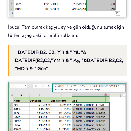
İpucu: Tam olarak kaç yıl, ay ve gün olduğunu almak için
lütfen aşağıdaki formülü kullanın:
=DATEDIF(B2, C2,"Y") & " Yıl, "&
DATEDIF(B2,C2,"YM") & " Ay, "&DATEDIF(B2,C2,
"MD") & " Gün"