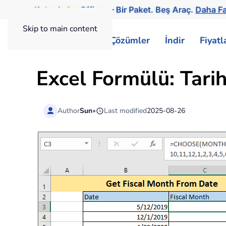
Kutools
for
Office
— Bir Paket. Beş Araç.
Daha Fa
Skip to main content
ExtendOffice
Çözümler
İndir
Fiyat
Excel Formülü: Tari
Author
Sun
•
Last modified
2025-08-26