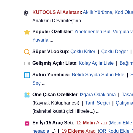
🤖
KUTOOLS AI Asistanı
:
Akıllı Yürütme
,
Kod Olu
Analizini Devrimleştirin…
Popüler Özellikler
:
Yinelenenleri Bul, Vurgula v
Yuvarla
...
Süper VLookup
:
Çoklu Kriter
|
Çoklu Değer
|
Gelişmiş Açılır Liste
:
Kolay Açılır Liste
|
Bağıml
Sütun Yöneticisi
:
Belirli Sayıda Sütun Ekle
|
S
Seç
...
Öne Çıkan Özellikler
:
Izgara Odaklama
|
Tasa
(Kaynak Kütüphanesi)
|
Tarih Seçici
|
Çalışma 
(kalın/italik/üstü çizili filtrele...) ...
En İyi 15 Araç Seti
:
12
Metin
Aracı
(
Metin Ekle
hesapla
...)
|
19
Ekleme
Aracı
(
QR Kodu Ekle
,