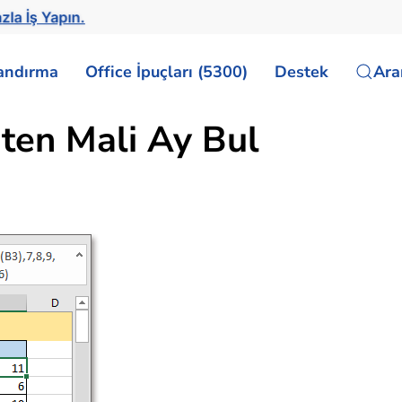
zla İş Yapın.
landırma
Office İpuçları (5300)
Destek
Ar
hten Mali Ay Bul