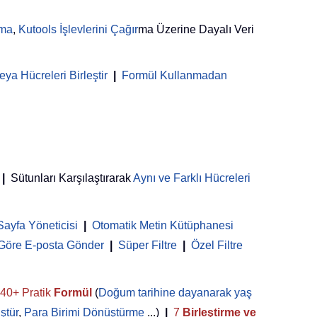
rma
,
Kutools İşlevlerini Çağır
ma Üzerine Dayalı Veri
ya Hücreleri Birleştir
|
Formül Kullanmadan
|
Sütunları Karşılaştırarak
Aynı ve Farklı Hücreleri
Sayfa Yöneticisi
 | 
Otomatik Metin Kütüphanesi
 Göre E-posta Gönder
|
Süper Filtre
|
Özel Filtre
40+ Pratik
Formül
(
Doğum tarihine dayanarak yaş
ştür
,
Para Birimi Dönüştürme
...)
|
7
Birleştirme ve