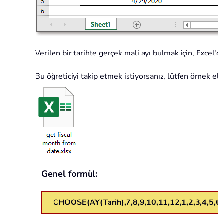
Verilen bir tarihte gerçek mali ayı bulmak için, Exce
Bu öğreticiyi takip etmek istiyorsanız, lütfen örnek e
Genel formül:
CHOOSE(AY(Tarih),7,8,9,10,11,12,1,2,3,4,5,