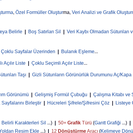
şturma
,
Özel Formüller Oluştur
ma,
Veri Analizi ve Grafik Oluştu
eya Belirle
|
Boş Satırları Sil
|
Veri Kaybı Olmadan Sütunları ve
Çoklu Sayfalar Üzerinden
|
Bulanık Eşleme
...
ı Açılır Liste
|
Çoklu Seçimli Açılır Liste
...
ütunları Taşı
|
Gizli Sütunların Görünürlük Durumunu Aç/Kapa
rım Görünümü
|
Gelişmiş Formül Çubuğu
|
Çalışma Kitabı ve 
Sayfalarını Birleştir
|
Hücreleri Şifrele/Şifresini Çöz
|
Listeye
,
Belirli Karakterleri Sil
...)
|
50+
Grafik
Türü
(
Gantt Grafiği
...)
|
Yoldan Resim Ekle
...)
|
12
Dönüştürme
Aracı
(
Kelimeye Dönü