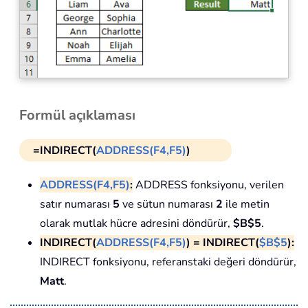
Formül açıklaması
=INDIRECT(
ADDRESS(F4,F5)
)
ADDRESS(F4,F5)
:
ADDRESS fonksiyonu, verilen
satır numarası
5
ve sütun numarası
2
ile metin
olarak mutlak hücre adresini döndürür,
$B$5
.
INDIRECT(
ADDRESS(F4,F5)
) = INDIRECT(
$B$5
):
INDIRECT fonksiyonu, referanstaki değeri döndürür,
Matt
.