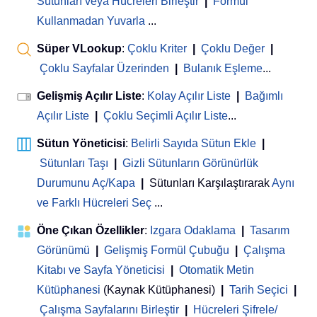
Sütunları veya Hücreleri Birleştir
|
Formül
Kullanmadan Yuvarla
...
Süper VLookup
:
Çoklu Kriter
|
Çoklu Değer
|
Çoklu Sayfalar Üzerinden
|
Bulanık Eşleme
...
Gelişmiş Açılır Liste
:
Kolay Açılır Liste
|
Bağımlı
Açılır Liste
|
Çoklu Seçimli Açılır Liste
...
Sütun Yöneticisi
:
Belirli Sayıda Sütun Ekle
|
Sütunları Taşı
|
Gizli Sütunların Görünürlük
Durumunu Aç/Kapa
|
Sütunları Karşılaştırarak
Aynı
ve Farklı Hücreleri Seç
...
Öne Çıkan Özellikler
:
Izgara Odaklama
|
Tasarım
Görünümü
|
Gelişmiş Formül Çubuğu
|
Çalışma
Kitabı ve Sayfa Yöneticisi
 | 
Otomatik Metin
Kütüphanesi
(Kaynak Kütüphanesi)
|
Tarih Seçici
|
Çalışma Sayfalarını Birleştir
|
Hücreleri Şifrele/