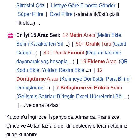
Şifresini Çöz
|
Listeye Göre E-posta Gönder
|
Süper Filtre
|
Özel Filtre
(kalın/italik/üstü çizili
filtrele...) ...
En İyi 15 Araç Seti
:
12
Metin
Aracı
(
Metin Ekle
,
Belirli Karakterleri Sil
...)
|
50+
Grafik
Türü
(
Gantt
Grafiği
...)
|
40+ Pratik
Formül
(
Doğum tarihine
dayanarak yaş hesapla
...)
|
19
Ekleme
Aracı
(
QR
Kodu Ekle
,
Yoldan Resim Ekle
...)
|
12
Dönüştürme
Aracı
(
Kelimeye Dönüştür
,
Para Birimi
Dönüştürme
...)
|
7
Birleştirme ve Bölme
Aracı
(
Gelişmiş Satırları Birleştir
,
Excel Hücrelerini Böl
...)
|
... ve daha fazlası
Kutools'u İngilizce, İspanyolca, Almanca, Fransızca,
Çince ve 40'tan fazla diğer dil desteğiyle tercih ettiğiniz
dilde kullanın!