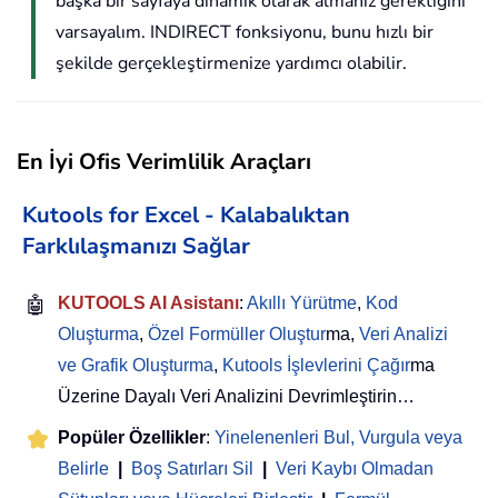
başka bir sayfaya dinamik olarak almanız gerektiğini
varsayalım. INDIRECT fonksiyonu, bunu hızlı bir
şekilde gerçekleştirmenize yardımcı olabilir.
En İyi Ofis Verimlilik Araçları
Kutools for Excel - Kalabalıktan
Farklılaşmanızı Sağlar
🤖
KUTOOLS AI Asistanı
:
Akıllı Yürütme
,
Kod
Oluşturma
,
Özel Formüller Oluştur
ma,
Veri Analizi
ve Grafik Oluşturma
,
Kutools İşlevlerini Çağır
ma
Üzerine Dayalı Veri Analizini Devrimleştirin…
Popüler Özellikler
:
Yinelenenleri Bul, Vurgula veya
Belirle
|
Boş Satırları Sil
|
Veri Kaybı Olmadan