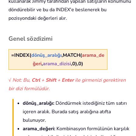
kullanarak Jimmy tarafından yapılan satışların konumunu
döndürebilir ve bu da INDEX'e beslenerek bu
pozisyondaki değerleri alır.
Genel sözdizimi
=INDEX(
dönüş_aralığı
,MATCH(
arama_de
ğeri
,
arama_dizisi
,0),0)
√ Not: Bu,
Ctrl
+
Shift
+
Enter
ile girmenizi gerektiren
bir dizi formülüdür.
dönüş_aralığı:
Döndürmek istediğiniz tüm satırı
içeren aralık. Burada satış aralığına atıfta
bulunuyor.
arama_değeri:
Kombinasyon formülünün karşılık