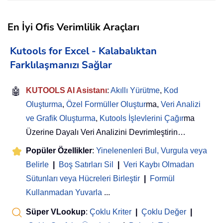
En İyi Ofis Verimlilik Araçları
Kutools for Excel - Kalabalıktan
Farklılaşmanızı Sağlar
🤖
KUTOOLS AI Asistanı
:
Akıllı Yürütme
,
Kod
Oluşturma
,
Özel Formüller Oluştur
ma,
Veri Analizi
ve Grafik Oluşturma
,
Kutools İşlevlerini Çağır
ma
Üzerine Dayalı Veri Analizini Devrimleştirin…
Popüler Özellikler
:
Yinelenenleri Bul, Vurgula veya
Belirle
|
Boş Satırları Sil
|
Veri Kaybı Olmadan
Sütunları veya Hücreleri Birleştir
|
Formül
Kullanmadan Yuvarla
...
Süper VLookup
:
Çoklu Kriter
|
Çoklu Değer
|