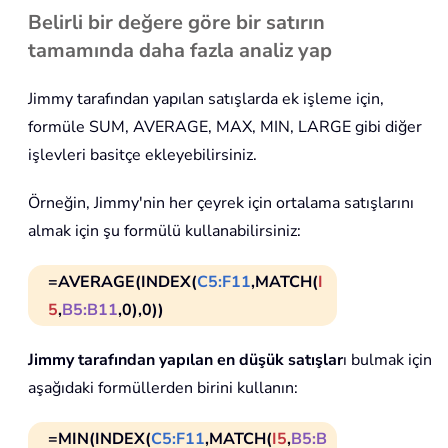
Belirli bir değere göre bir satırın
tamamında daha fazla analiz yap
Jimmy tarafından yapılan satışlarda ek işleme için,
formüle SUM, AVERAGE, MAX, MIN, LARGE gibi diğer
işlevleri basitçe ekleyebilirsiniz.
Örneğin, Jimmy'nin her çeyrek için ortalama satışlarını
almak için şu formülü kullanabilirsiniz:
=AVERAGE(INDEX(
C5:F11
,MATCH(
I
5
,
B5:B11
,0),0))
Jimmy tarafından yapılan en düşük satışlar
ı bulmak için
aşağıdaki formüllerden birini kullanın:
=MIN(INDEX(
C5:F11
,MATCH(
I5
,
B5:B