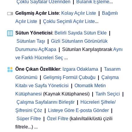
Çoklu Sayfalar Üzerinden
|
Bulanık Eşleme
...
Gelişmiş Açılır Liste
:
Kolay Açılır Liste
|
Bağımlı
Açılır Liste
|
Çoklu Seçimli Açılır Liste
...
Sütun Yöneticisi
:
Belirli Sayıda Sütun Ekle
|
Sütunları Taşı
|
Gizli Sütunların Görünürlük
Durumunu Aç/Kapa
|
Sütunları Karşılaştırarak
Aynı
ve Farklı Hücreleri Seç
...
Öne Çıkan Özellikler
:
Izgara Odaklama
|
Tasarım
Görünümü
|
Gelişmiş Formül Çubuğu
|
Çalışma
Kitabı ve Sayfa Yöneticisi
 | 
Otomatik Metin
Kütüphanesi
(Kaynak Kütüphanesi)
|
Tarih Seçici
|
Çalışma Sayfalarını Birleştir
|
Hücreleri Şifrele/
Şifresini Çöz
|
Listeye Göre E-posta Gönder
|
Süper Filtre
|
Özel Filtre
(kalın/italik/üstü çizili
filtrele...) ...