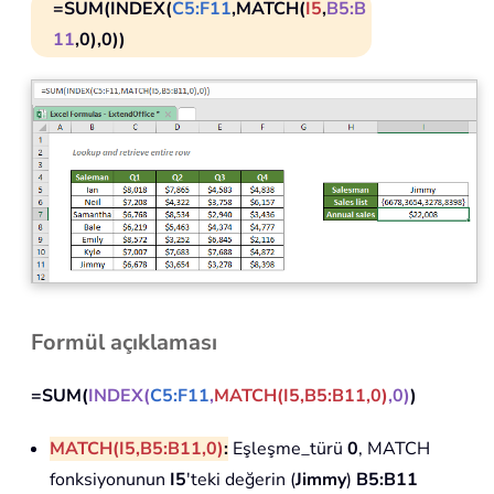
=SUM(INDEX(
C5:F11
,MATCH(
I5
,
B5:B
11
,0),0))
Formül açıklaması
=SUM(
INDEX(
C5:F11
,
MATCH(I5,B5:B11,0)
,0)
)
MATCH(I5,B5:B11,0)
:
Eşleşme_türü
0
, MATCH
fonksiyonunun
I5
'teki değerin (
Jimmy
)
B5:B11