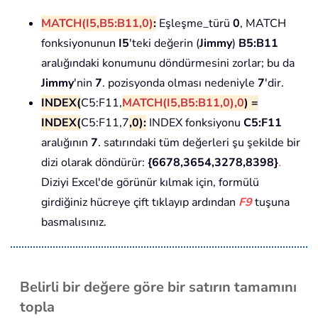
MATCH(I5,B5:B11,0)
:
Eşleşme_türü
0
, MATCH
fonksiyonunun
I5
'teki değerin (
Jimmy
)
B5:B11
aralığındaki konumunu döndürmesini zorlar; bu da
Jimmy
'nin
7
. pozisyonda olması nedeniyle
7
'dir.
INDEX(
C5:F11,
MATCH(I5,B5:B11,0),0
) =
INDEX(
C5:F11,7
,0):
INDEX fonksiyonu
C5:F11
aralığının
7
. satırındaki tüm değerleri şu şekilde bir
dizi olarak döndürür:
{6678,3654,3278,8398}
.
Diziyi Excel'de görünür kılmak için, formülü
girdiğiniz hücreye çift tıklayıp ardından
F9
tuşuna
basmalısınız.
Belirli bir değere göre bir satırın tamamını
topla