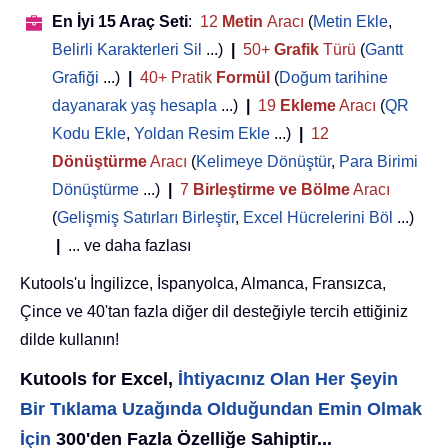
En İyi 15 Araç Seti
:
12
Metin
Aracı
(
Metin Ekle
,
Belirli Karakterleri Sil
...)
|
50+
Grafik
Türü
(
Gantt
Grafiği
...)
|
40+ Pratik
Formül
(
Doğum tarihine
dayanarak yaş hesapla
...)
|
19
Ekleme
Aracı
(
QR
Kodu Ekle
,
Yoldan Resim Ekle
...)
|
12
Dönüştürme
Aracı
(
Kelimeye Dönüştür
,
Para Birimi
Dönüştürme
...)
|
7
Birleştirme ve Bölme
Aracı
(
Gelişmiş Satırları Birleştir
,
Excel Hücrelerini Böl
...)
|
... ve daha fazlası
Kutools'u İngilizce, İspanyolca, Almanca, Fransızca,
Çince ve 40'tan fazla diğer dil desteğiyle tercih ettiğiniz
dilde kullanın!
Kutools for Excel,
İhtiyacınız Olan Her Şeyin
Bir Tıklama Uzağında Olduğundan Emin Olmak
İçin
300'den Fazla Özelliğe Sahiptir...