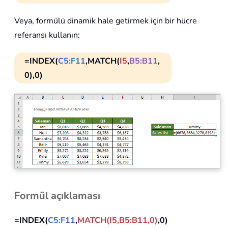
Veya, formülü dinamik hale getirmek için bir hücre
referansı kullanın:
=INDEX(
C5:F11
,MATCH(
I5
,
B5:B11
,
0),0)
Formül açıklaması
=INDEX(
C5:F11
,
MATCH(I5,B5:B11,0)
,0)