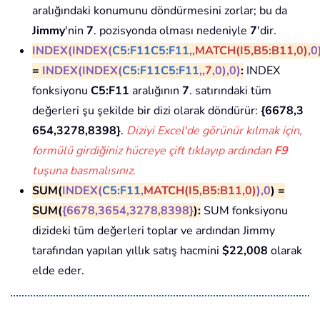
aralığındaki konumunu döndürmesini zorlar; bu da
Jimmy
'nin
7
. pozisyonda olması nedeniyle
7
'dir.
INDEX(
INDEX(
C5:F11
C5:F11
,
,
MATCH(I5,B5:B11,0)
,0
=
INDEX(
INDEX(
C5:F11
C5:F11
,
,
7
,0)
,0)
:
INDEX
fonksiyonu
C5:F11
aralığının
7
. satırındaki tüm
değerleri şu şekilde bir dizi olarak döndürür:
{6678,3
654,3278,8398}
.
Diziyi Excel'de görünür kılmak için,
formülü girdiğiniz hücreye çift tıklayıp ardından
F9
tuşuna basmalısınız.
SUM(
INDEX(
C5:F11
,
MATCH(I5,B5:B11,0)
),0
) =
SUM(
{6678,3654,3278,8398}
):
SUM fonksiyonu
dizideki tüm değerleri toplar ve ardından Jimmy
tarafından yapılan yıllık satış hacmini
$22,008
olarak
elde eder.