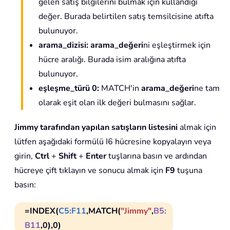
gelen satış bilgilerini bulmak için kullandığı
değer. Burada belirtilen satış temsilcisine atıfta
bulunuyor.
arama_dizisi:
arama_değeri
ni eşleştirmek için
hücre aralığı. Burada isim aralığına atıfta
bulunuyor.
eşleşme_türü 0:
MATCH'in
arama_değeri
ne tam
olarak eşit olan ilk değeri bulmasını sağlar.
Jimmy tarafından yapılan satışların listesini
almak için
lütfen aşağıdaki formülü I6 hücresine kopyalayın veya
girin,
Ctrl
+
Shift
+
Enter
tuşlarına basın ve ardından
hücreye çift tıklayın ve sonucu almak için
F9
tuşuna
basın:
=INDEX(
C5:F11
,MATCH(
"Jimmy"
,
B5:
B11
,0),0)