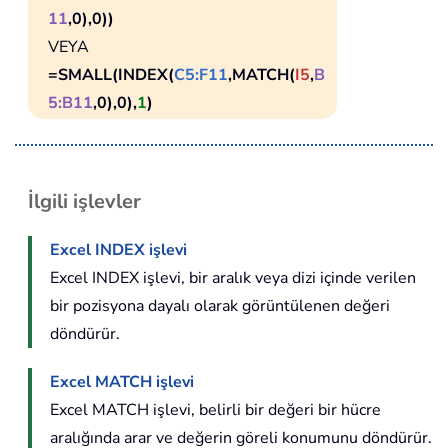
11
,0),0))
VEYA
=SMALL(INDEX(
C5:F11
,MATCH(
I5
,
B
5:B11
,0),0),
1
)
İlgili işlevler
Excel INDEX işlevi
Excel INDEX işlevi, bir aralık veya dizi içinde verilen
bir pozisyona dayalı olarak görüntülenen değeri
döndürür.
Excel MATCH işlevi
Excel MATCH işlevi, belirli bir değeri bir hücre
aralığında arar ve değerin göreli konumunu döndürür.