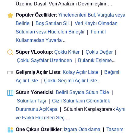
Üzerine Dayalı Veri Analizini Devrimleştirin…
Popüler Özellikler
:
Yinelenenleri Bul, Vurgula veya
Belirle
|
Boş Satırları Sil
|
Veri Kaybı Olmadan
Sütunları veya Hücreleri Birleştir
|
Formül
Kullanmadan Yuvarla
...
Süper VLookup
:
Çoklu Kriter
|
Çoklu Değer
|
Çoklu Sayfalar Üzerinden
|
Bulanık Eşleme
...
Gelişmiş Açılır Liste
:
Kolay Açılır Liste
|
Bağımlı
Açılır Liste
|
Çoklu Seçimli Açılır Liste
...
Sütun Yöneticisi
:
Belirli Sayıda Sütun Ekle
|
Sütunları Taşı
|
Gizli Sütunların Görünürlük
Durumunu Aç/Kapa
|
Sütunları Karşılaştırarak
Aynı
ve Farklı Hücreleri Seç
...
Öne Çıkan Özellikler
:
Izgara Odaklama
|
Tasarım