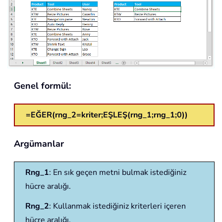
Genel formül:
=EĞER(rng_2=kriter;EŞLEŞ(rng_1;rng_1;0))
Argümanlar
Rng_1
: En sık geçen metni bulmak istediğiniz
hücre aralığı.
Rng_2
: Kullanmak istediğiniz kriterleri içeren
hücre aralığı.