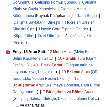
Görünümü
|
Gelişmiş Formül Çubuğu
|
Çalışma
Kitabı ve Sayfa Yöneticisi
 | 
Otomatik Metin
Kütüphanesi
(Kaynak Kütüphanesi)
|
Tarih Seçici
|
Çalışma Sayfalarını Birleştir
|
Hücreleri Şifrele/
Şifresini Çöz
|
Listeye Göre E-posta Gönder
|
Süper Filtre
|
Özel Filtre
(kalın/italik/üstü çizili
filtrele...) ...
En İyi 15 Araç Seti
:
12
Metin
Aracı
(
Metin Ekle
,
Belirli Karakterleri Sil
...)
|
50+
Grafik
Türü
(
Gantt
Grafiği
...)
|
40+ Pratik
Formül
(
Doğum tarihine
dayanarak yaş hesapla
...)
|
19
Ekleme
Aracı
(
QR
Kodu Ekle
,
Yoldan Resim Ekle
...)
|
12
Dönüştürme
Aracı
(
Kelimeye Dönüştür
,
Para Birimi
Dönüştürme
...)
|
7
Birleştirme ve Bölme
Aracı
(
Gelişmiş Satırları Birleştir
,
Excel Hücrelerini Böl
...)
|
... ve daha fazlası