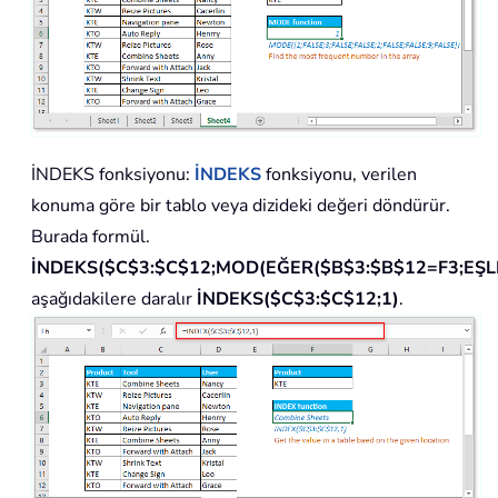
İNDEKS fonksiyonu
:
İNDEKS
fonksiyonu, verilen
konuma göre bir tablo veya dizideki değeri döndürür.
Burada formül.
İNDEKS($C$3:$C$12;MOD(EĞER($B$3:$B$12=F3;EŞLE
aşağıdakilere daralır
İNDEKS($C$3:$C$12;1)
.