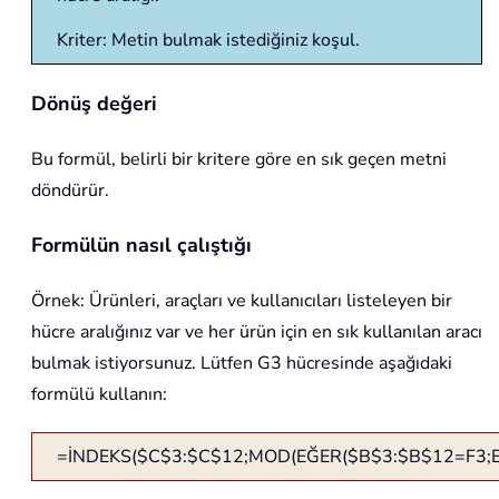
Kriter: Metin bulmak istediğiniz koşul.
Dönüş değeri
Bu formül, belirli bir kritere göre en sık geçen metni
döndürür.
Formülün nasıl çalıştığı
Örnek: Ürünleri, araçları ve kullanıcıları listeleyen bir
hücre aralığınız var ve her ürün için en sık kullanılan aracı
bulmak istiyorsunuz. Lütfen G3 hücresinde aşağıdaki
formülü kullanın:
=İNDEKS($C$3:$C$12;MOD(EĞER($B$3:$B$12=F3;EŞ