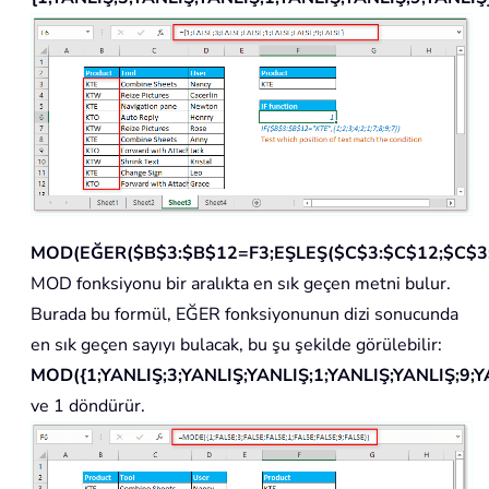
MOD(EĞER($B$3:$B$12=F3;EŞLEŞ($C$3:$C$12;$C$3:
MOD fonksiyonu bir aralıkta en sık geçen metni bulur.
Burada bu formül, EĞER fonksiyonunun dizi sonucunda
en sık geçen sayıyı bulacak, bu şu şekilde görülebilir:
MOD({1;YANLIŞ;3;YANLIŞ;YANLIŞ;1;YANLIŞ;YANLIŞ;9;Y
ve 1 döndürür.