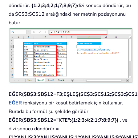
döndürür.
{1;2;3;4;2;1;7;8;9;7}
dizi sonucu döndürür, bu
da $C$3:$C$12 aralığındaki her metnin pozisyonunu
bulur.
EĞER($B$3:$B$12=F3;EŞLEŞ($C$3:$C$12;$C$3:$C$12
EĞER
fonksiyonu bir koşul belirlemek için kullanılır.
Burada bu formül şu şekilde görülür:
EĞER($B$3:$B$12="KTE";{1;2;3;4;2;1;7;8;9;7})
, ve
dizi sonucu döndürür
=
{1;YANLIŞ;3;YANLIŞ;YANLIŞ;1;YANLIŞ;YANLIŞ;9;YANLIŞ