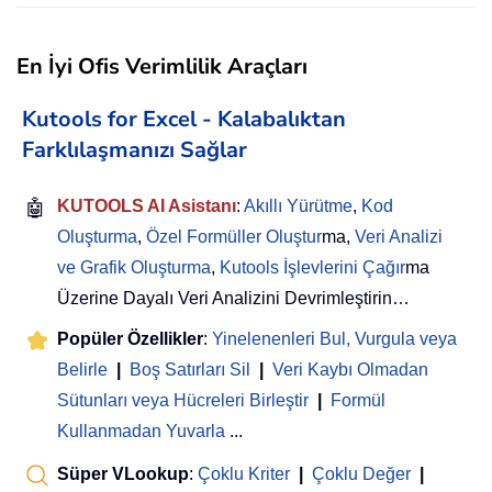
En İyi Ofis Verimlilik Araçları
Kutools for Excel - Kalabalıktan
Farklılaşmanızı Sağlar
🤖
KUTOOLS AI Asistanı
:
Akıllı Yürütme
,
Kod
Oluşturma
,
Özel Formüller Oluştur
ma,
Veri Analizi
ve Grafik Oluşturma
,
Kutools İşlevlerini Çağır
ma
Üzerine Dayalı Veri Analizini Devrimleştirin…
Popüler Özellikler
:
Yinelenenleri Bul, Vurgula veya
Belirle
|
Boş Satırları Sil
|
Veri Kaybı Olmadan
Sütunları veya Hücreleri Birleştir
|
Formül
Kullanmadan Yuvarla
...
Süper VLookup
:
Çoklu Kriter
|
Çoklu Değer
|