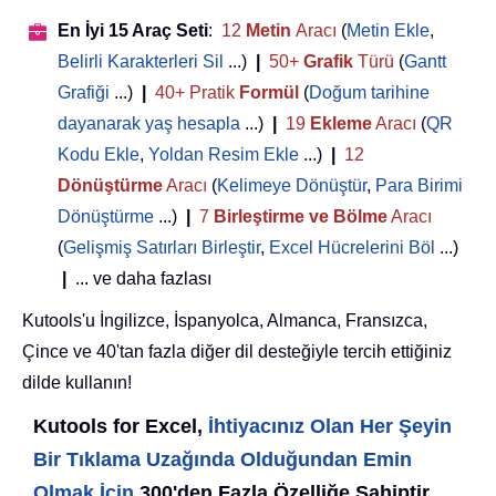
En İyi 15 Araç Seti
:
12
Metin
Aracı
(
Metin Ekle
,
Belirli Karakterleri Sil
...)
|
50+
Grafik
Türü
(
Gantt
Grafiği
...)
|
40+ Pratik
Formül
(
Doğum tarihine
dayanarak yaş hesapla
...)
|
19
Ekleme
Aracı
(
QR
Kodu Ekle
,
Yoldan Resim Ekle
...)
|
12
Dönüştürme
Aracı
(
Kelimeye Dönüştür
,
Para Birimi
Dönüştürme
...)
|
7
Birleştirme ve Bölme
Aracı
(
Gelişmiş Satırları Birleştir
,
Excel Hücrelerini Böl
...)
|
... ve daha fazlası
Kutools'u İngilizce, İspanyolca, Almanca, Fransızca,
Çince ve 40'tan fazla diğer dil desteğiyle tercih ettiğiniz
dilde kullanın!
Kutools for Excel,
İhtiyacınız Olan Her Şeyin
Bir Tıklama Uzağında Olduğundan Emin
Olmak İçin
300'den Fazla Özelliğe Sahiptir...