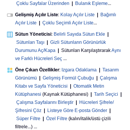
Çoklu Sayfalar Üzerinden
|
Bulanık Eşleme
...
Gelişmiş Açılır Liste
:
Kolay Açılır Liste
|
Bağımlı
Açılır Liste
|
Çoklu Seçimli Açılır Liste
...
Sütun Yöneticisi
:
Belirli Sayıda Sütun Ekle
|
Sütunları Taşı
|
Gizli Sütunların Görünürlük
Durumunu Aç/Kapa
|
Sütunları Karşılaştırarak
Aynı
ve Farklı Hücreleri Seç
...
Öne Çıkan Özellikler
:
Izgara Odaklama
|
Tasarım
Görünümü
|
Gelişmiş Formül Çubuğu
|
Çalışma
Kitabı ve Sayfa Yöneticisi
 | 
Otomatik Metin
Kütüphanesi
(Kaynak Kütüphanesi)
|
Tarih Seçici
|
Çalışma Sayfalarını Birleştir
|
Hücreleri Şifrele/
Şifresini Çöz
|
Listeye Göre E-posta Gönder
|
Süper Filtre
|
Özel Filtre
(kalın/italik/üstü çizili
filtrele...) ...