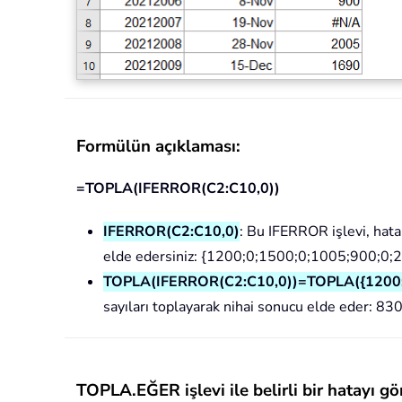
Formülün açıklaması:
=TOPLA(IFERROR(C2:C10,0))
IFERROR(C2:C10,0)
: Bu IFERROR işlevi, hata
elde edersiniz: {1200;0;1500;0;1005;900;0;
TOPLA(IFERROR(C2:C10,0))=TOPLA({1200;
sayıları toplayarak nihai sonucu elde eder: 83
TOPLA.EĞER işlevi ile belirli bir hatayı g