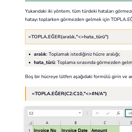
Yukarıdaki iki yöntem, tüm türdeki hataları görmezde
hatayı toplarken görmezden gelmek için TOPLA.EĞER 
=TOPLA.EĞER(aralık,"<>hata_türü")
aralık
: Toplamak istediğiniz hücre aralığı;
hata_türü
: Toplama sırasında görmezden gelmek
Boş bir hücreye lütfen aşağıdaki formülü girin ve a
=TOPLA.EĞER(C2:C10,"<>#N/A")