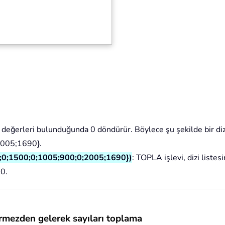
 değerleri bulunduğunda 0 döndürür. Böylece şu şekilde bir dizi
2005;1690}.
0;1500;0;1005;900;0;2005;1690})
: TOPLA işlevi, dizi liste
00.
örmezden gelerek sayıları toplama