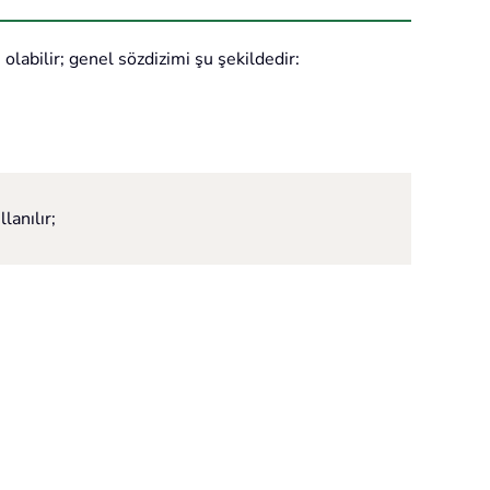
labilir; genel sözdizimi şu şekildedir:
anılır;