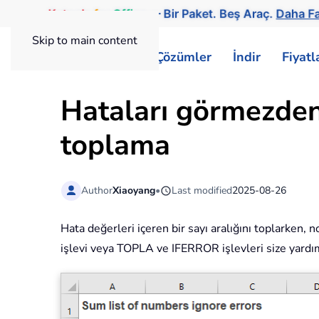
Kutools
for
Office
— Bir Paket. Beş Araç.
Daha Fa
Skip to main content
ExtendOffice
Çözümler
İndir
Fiyat
Hataları görmezden 
toplama
Author
Xiaoyang
•
Last modified
2025-08-26
Hata değerleri içeren bir sayı aralığını toplarken
işlevi veya TOPLA ve IFERROR işlevleri size yardımc