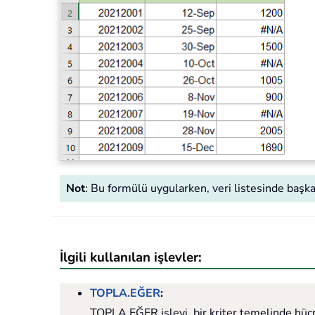
Not
: Bu formülü uygularken, veri listesinde başk
İlgili kullanılan işlevler:
TOPLA.EĞER
:
TOPLA.EĞER işlevi, bir kriter temelinde hücr