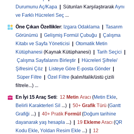
Durumunu Aç/Kapa
|
Sütunları Karşılaştırarak
Aynı
ve Farklı Hücreleri Seç
...
Öne Çıkan Özellikler
:
Izgara Odaklama
|
Tasarım
Görünümü
|
Gelişmiş Formül Çubuğu
|
Çalışma
Kitabı ve Sayfa Yöneticisi
 | 
Otomatik Metin
Kütüphanesi
(Kaynak Kütüphanesi)
|
Tarih Seçici
|
Çalışma Sayfalarını Birleştir
|
Hücreleri Şifrele/
Şifresini Çöz
|
Listeye Göre E-posta Gönder
|
Süper Filtre
|
Özel Filtre
(kalın/italik/üstü çizili
filtrele...) ...
En İyi 15 Araç Seti
:
12
Metin
Aracı
(
Metin Ekle
,
Belirli Karakterleri Sil
...)
|
50+
Grafik
Türü
(
Gantt
Grafiği
...)
|
40+ Pratik
Formül
(
Doğum tarihine
dayanarak yaş hesapla
...)
|
19
Ekleme
Aracı
(
QR
Kodu Ekle
,
Yoldan Resim Ekle
...)
|
12