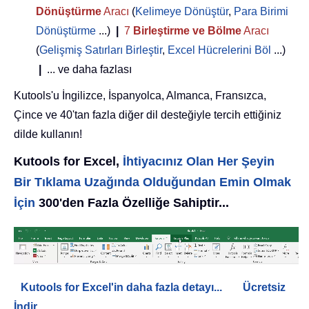
Dönüştürme
Aracı
(
Kelimeye Dönüştür
,
Para Birimi
Dönüştürme
...)
|
7
Birleştirme ve Bölme
Aracı
(
Gelişmiş Satırları Birleştir
,
Excel Hücrelerini Böl
...)
|
... ve daha fazlası
Kutools'u İngilizce, İspanyolca, Almanca, Fransızca,
Çince ve 40'tan fazla diğer dil desteğiyle tercih ettiğiniz
dilde kullanın!
Kutools for Excel,
İhtiyacınız Olan Her Şeyin
Bir Tıklama Uzağında Olduğundan Emin Olmak
İçin
300'den Fazla Özelliğe Sahiptir...
Kutools for Excel'in daha fazla detayı...
Ücretsiz
İndir