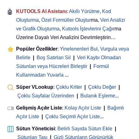
🤖
KUTOOLS AI Asistanı
:
Akıllı Yürütme
,
Kod
Oluşturma
,
Özel Formüller Oluştur
ma,
Veri Analizi
ve Grafik Oluşturma
,
Kutools İşlevlerini Çağır
ma
Üzerine Dayalı Veri Analizini Devrimleştirin…
Popüler Özellikler
:
Yinelenenleri Bul, Vurgula veya
Belirle
|
Boş Satırları Sil
|
Veri Kaybı Olmadan
Sütunları veya Hücreleri Birleştir
|
Formül
Kullanmadan Yuvarla
...
Süper VLookup
:
Çoklu Kriter
|
Çoklu Değer
|
Çoklu Sayfalar Üzerinden
|
Bulanık Eşleme
...
Gelişmiş Açılır Liste
:
Kolay Açılır Liste
|
Bağımlı
Açılır Liste
|
Çoklu Seçimli Açılır Liste
...
Sütun Yöneticisi
:
Belirli Sayıda Sütun Ekle
|
Sütunları Taşı
|
Gizli Sütunların Görünürlük