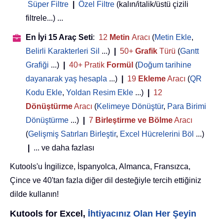
Süper Filtre
|
Özel Filtre
(kalın/italik/üstü çizili
filtrele...) ...
En İyi 15 Araç Seti
:
12
Metin
Aracı
(
Metin Ekle
,
Belirli Karakterleri Sil
...)
|
50+
Grafik
Türü
(
Gantt
Grafiği
...)
|
40+ Pratik
Formül
(
Doğum tarihine
dayanarak yaş hesapla
...)
|
19
Ekleme
Aracı
(
QR
Kodu Ekle
,
Yoldan Resim Ekle
...)
|
12
Dönüştürme
Aracı
(
Kelimeye Dönüştür
,
Para Birimi
Dönüştürme
...)
|
7
Birleştirme ve Bölme
Aracı
(
Gelişmiş Satırları Birleştir
,
Excel Hücrelerini Böl
...)
|
... ve daha fazlası
Kutools'u İngilizce, İspanyolca, Almanca, Fransızca,
Çince ve 40'tan fazla diğer dil desteğiyle tercih ettiğiniz
dilde kullanın!
Kutools for Excel,
İhtiyacınız Olan Her Şeyin