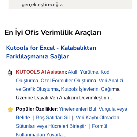
gerçekleştireceğiz.
En İyi Ofis Verimlilik Araçları
Kutools for Excel - Kalabalıktan
Farklılaşmanızı Sağlar
🤖
KUTOOLS AI Asistanı
:
Akıllı Yürütme
,
Kod
Oluşturma
,
Özel Formüller Oluştur
ma,
Veri Analizi
ve Grafik Oluşturma
,
Kutools İşlevlerini Çağır
ma
Üzerine Dayalı Veri Analizini Devrimleştirin…
Popüler Özellikler
:
Yinelenenleri Bul, Vurgula veya
Belirle
|
Boş Satırları Sil
|
Veri Kaybı Olmadan
Sütunları veya Hücreleri Birleştir
|
Formül
Kullanmadan Yuvarla
...