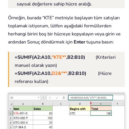
sayısal değerlere sahip hücre aralığı.
Örneğin, burada “KTE” metniyle başlayan tüm satışları
toplamak istiyorum, lütfen aşağıdaki formüllerden
herhangi birini boş bir hücreye kopyalayın veya girin ve
ardından Sonuç döndürmek için
Enter
tuşuna basın:
=SUMIF(A2:A10,
"KTE*"
,B2:B10)
(Kriterleri
manuel olarak yazın)
=SUMIF(A2:A10,
D2&"*"
,B2:B10)
(Hücre
referansı kullan)