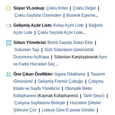
Süper VLookup
:
Çoklu Kriter
|
Çoklu Değer
|
Çoklu Sayfalar Üzerinden
|
Bulanık Eşleme
...
Gelişmiş Açılır Liste
:
Kolay Açılır Liste
|
Bağımlı
Açılır Liste
|
Çoklu Seçimli Açılır Liste
...
Sütun Yöneticisi
:
Belirli Sayıda Sütun Ekle
|
Sütunları Taşı
|
Gizli Sütunların Görünürlük
Durumunu Aç/Kapa
|
Sütunları Karşılaştırarak
Aynı
ve Farklı Hücreleri Seç
...
Öne Çıkan Özellikler
:
Izgara Odaklama
|
Tasarım
Görünümü
|
Gelişmiş Formül Çubuğu
|
Çalışma
Kitabı ve Sayfa Yöneticisi
 | 
Otomatik Metin
Kütüphanesi
(Kaynak Kütüphanesi)
|
Tarih Seçici
|
Çalışma Sayfalarını Birleştir
|
Hücreleri Şifrele/
Şifresini Çöz
|
Listeye Göre E-posta Gönder
|