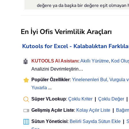
değere ya da başka bir değere eşit olmayan hü
En İyi Ofis Verimlilik Araçları
Kutools for Excel - Kalabalıktan Farklıl
🤖
KUTOOLS AI Asistanı
:
Akıllı Yürütme
,
Kod Olu
Analizini Devrimleştirin…
Popüler Özellikler
:
Yinelenenleri Bul, Vurgula v
Yuvarla
...
Süper VLookup
:
Çoklu Kriter
|
Çoklu Değer
|
Gelişmiş Açılır Liste
:
Kolay Açılır Liste
|
Bağıml
Sütun Yöneticisi
:
Belirli Sayıda Sütun Ekle
|
S