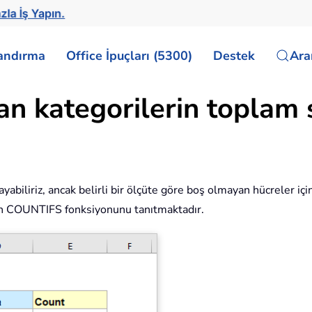
zla İş Yapın.
landırma
Office İpuçları (5300)
Destek
Ar
n kategorilerin toplam 
yabiliriz, ancak belirli bir ölçüte göre boş olmayan hücreler iç
için COUNTIFS fonksiyonunu tanıtmaktadır.