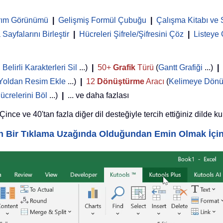
rım Görünümü
|
Gelişmiş Formül Çubuğu
|
Çalışma Kitabı ve 
Sayfalarını Birleştir
|
Hücreleri Şifrele/Şifresini Çöz
|
Listeye
,
Belirli Karakterleri Sil
...)
|
50+
Grafik
Türü
(
Gantt Grafiği
...)
|
Yoldan Resim Ekle
...)
|
12
Dönüştürme
Aracı
(
Kelimeye Dönü
ücrelerini Böl
...)
|
... ve daha fazlası
nce ve 40'tan fazla diğer dil desteğiyle tercih ettiğiniz dilde ku
yin Bir Tıklama Uzağında Olduğundan Emin Olmak İçi