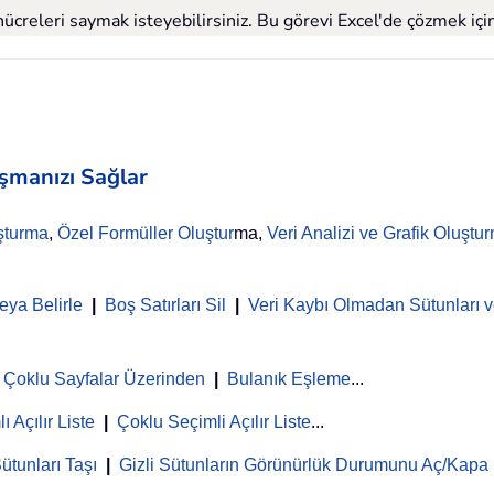
creleri saymak isteyebilirsiniz. Bu görevi Excel'de çözmek için 
aşmanızı Sağlar
şturma
,
Özel Formüller Oluştur
ma,
Veri Analizi ve Grafik Oluştu
eya Belirle
|
Boş Satırları Sil
|
Veri Kaybı Olmadan Sütunları ve
Çoklu Sayfalar Üzerinden
|
Bulanık Eşleme
...
ı Açılır Liste
|
Çoklu Seçimli Açılır Liste
...
ütunları Taşı
|
Gizli Sütunların Görünürlük Durumunu Aç/Kapa