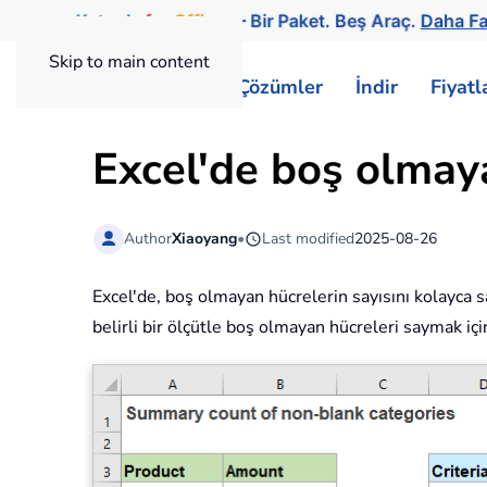
Kutools
for
Office
— Bir Paket. Beş Araç.
Daha Fa
Skip to main content
ExtendOffice
Çözümler
İndir
Fiyat
Excel'de boş olmaya
Author
Xiaoyang
•
Last modified
2025-08-26
Excel'de, boş olmayan hücrelerin sayısını kolayca sa
belirli bir ölçütle boş olmayan hücreleri saymak 