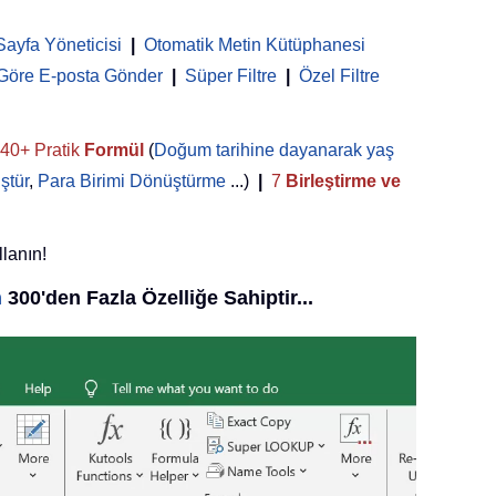
Sayfa Yöneticisi
 | 
Otomatik Metin Kütüphanesi
 Göre E-posta Gönder
|
Süper Filtre
|
Özel Filtre
40+ Pratik
Formül
(
Doğum tarihine dayanarak yaş
ştür
,
Para Birimi Dönüştürme
...)
|
7
Birleştirme ve
llanın!
n
300'den Fazla Özelliğe Sahiptir...