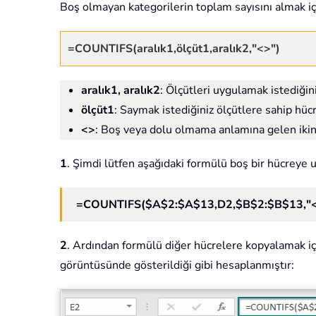
Boş olmayan kategorilerin toplam sayısını almak iç
=COUNTIFS(aralık1,ölçüt1,aralık2,"<>")
aralık1, aralık2
: Ölçütleri uygulamak istediğini
ölçüt1
: Saymak istediğiniz ölçütlere sahip hüc
<>
: Boş veya dolu olmama anlamına gelen ikinc
1
. Şimdi lütfen aşağıdaki formülü boş bir hücreye 
=COUNTIFS($A$2:$A$13,D2,$B$2:$B$13,"<
2
. Ardından formülü diğer hücrelere kopyalamak içi
görüntüsünde gösterildiği gibi hesaplanmıştır: