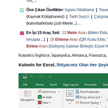
Seç
...
Öne Çıkan Özellikler
:
Izgara Odaklama
|
Tasa
(Kaynak Kütüphanesi)
|
Tarih Seçici
|
Çalışma 
(kalın/italik/üstü çizili filtrele...) ...
En İyi 15 Araç Seti
:
12
Metin
Aracı
(
Metin Ekle
hesapla
...)
|
19
Ekleme
Aracı
(
QR Kodu Ekle
,
Bölme
Aracı
(
Gelişmiş Satırları Birleştir
,
Excel H
Kutools'u İngilizce, İspanyolca, Almanca, Fransızca, Çi
Kutools for Excel,
İhtiyacınız Olan Her Şe