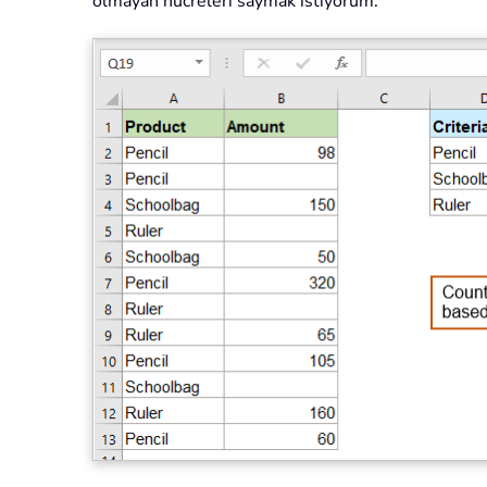
olmayan hücreleri saymak istiyorum.