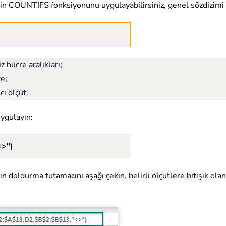
in COUNTIFS fonksiyonunu uygulayabilirsiniz, genel sözdizimi 
z hücre aralıkları;
re;
i ölçüt.
uygulayın:
>")
n doldurma tutamacını aşağı çekin, belirli ölçütlere bitişik ola