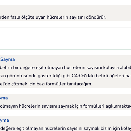
den fazla ölçüte uyan hücrelerin sayısını döndürür.
ı Sayma
irli bir değere eşit olmayan hücrelerin sayısını kolayca alabil
n görüntüsünde gösterildiği gibi C4:C6'daki belirli öğeleri har
l'de çözmek için bazı formüller tanıtacağım.
ayma
 olmayan hücrelerin sayısını saymak için formülleri açıklamaktad
ayma
ğere eşit olmayan hücrelerin sayısını saymak bizim için kolay ola