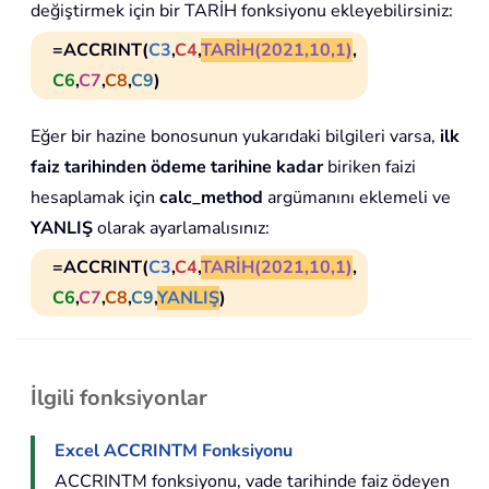
değiştirmek için bir TARİH fonksiyonu ekleyebilirsiniz:
=ACCRINT(
C3
,
C4
,
TARİH(2021,10,1)
,
C6
,
C7
,
C8
,
C9
)
Eğer bir hazine bonosunun yukarıdaki bilgileri varsa,
ilk
faiz tarihinden ödeme tarihine kadar
biriken faizi
hesaplamak için
calc_method
argümanını eklemeli ve
YANLIŞ
olarak ayarlamalısınız:
=ACCRINT(
C3
,
C4
,
TARİH(2021,10,1)
,
C6
,
C7
,
C8
,
C9
,
YANLIŞ
)
İlgili fonksiyonlar
Excel ACCRINTM Fonksiyonu
ACCRINTM fonksiyonu, vade tarihinde faiz ödeyen