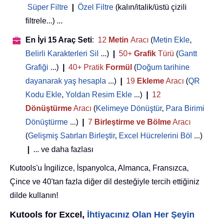
Süper Filtre
|
Özel Filtre
(kalın/italik/üstü çizili
filtrele...) ...
En İyi 15 Araç Seti
:
12
Metin
Aracı
(
Metin Ekle
,
Belirli Karakterleri Sil
...)
|
50+
Grafik
Türü
(
Gantt
Grafiği
...)
|
40+ Pratik
Formül
(
Doğum tarihine
dayanarak yaş hesapla
...)
|
19
Ekleme
Aracı
(
QR
Kodu Ekle
,
Yoldan Resim Ekle
...)
|
12
Dönüştürme
Aracı
(
Kelimeye Dönüştür
,
Para Birimi
Dönüştürme
...)
|
7
Birleştirme ve Bölme
Aracı
(
Gelişmiş Satırları Birleştir
,
Excel Hücrelerini Böl
...)
|
... ve daha fazlası
Kutools'u İngilizce, İspanyolca, Almanca, Fransızca,
Çince ve 40'tan fazla diğer dil desteğiyle tercih ettiğiniz
dilde kullanın!
Kutools for Excel,
İhtiyacınız Olan Her Şeyin