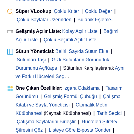
Süper VLookup
:
Çoklu Kriter
|
Çoklu Değer
|
Çoklu Sayfalar Üzerinden
|
Bulanık Eşleme
...
Gelişmiş Açılır Liste
:
Kolay Açılır Liste
|
Bağımlı
Açılır Liste
|
Çoklu Seçimli Açılır Liste
...
Sütun Yöneticisi
:
Belirli Sayıda Sütun Ekle
|
Sütunları Taşı
|
Gizli Sütunların Görünürlük
Durumunu Aç/Kapa
|
Sütunları Karşılaştırarak
Aynı
ve Farklı Hücreleri Seç
...
Öne Çıkan Özellikler
:
Izgara Odaklama
|
Tasarım
Görünümü
|
Gelişmiş Formül Çubuğu
|
Çalışma
Kitabı ve Sayfa Yöneticisi
 | 
Otomatik Metin
Kütüphanesi
(Kaynak Kütüphanesi)
|
Tarih Seçici
|
Çalışma Sayfalarını Birleştir
|
Hücreleri Şifrele/
Şifresini Çöz
|
Listeye Göre E-posta Gönder
|