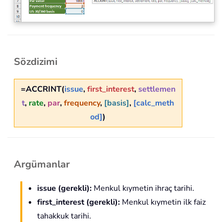
Sözdizimi
=ACCRINT(
issue
,
first_interest
,
settlemen
t
,
rate
,
par
,
frequency
,
[basis]
,
[calc_meth
od]
)
Argümanlar
issue
(gerekli)
:
Menkul kıymetin ihraç tarihi.
first_interest
(gerekli)
:
Menkul kıymetin ilk faiz
tahakkuk tarihi.