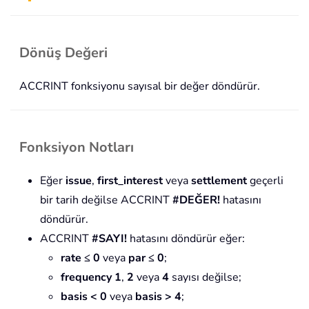
Dönüş Değeri
ACCRINT fonksiyonu sayısal bir değer döndürür.
Fonksiyon Notları
Eğer
issue
,
first_interest
veya
settlement
geçerli
bir tarih değilse ACCRINT
#DEĞER!
hatasını
döndürür.
ACCRINT
#SAYI!
hatasını döndürür eğer:
rate ≤ 0
veya
par ≤ 0
;
frequency
1
,
2
veya
4
sayısı değilse;
basis < 0
veya
basis > 4
;