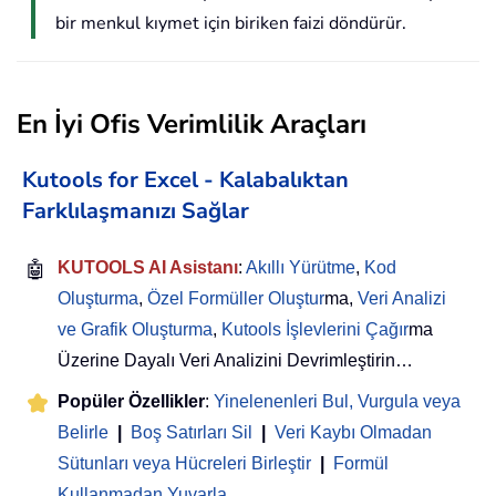
bir menkul kıymet için biriken faizi döndürür.
En İyi Ofis Verimlilik Araçları
Kutools for Excel - Kalabalıktan
Farklılaşmanızı Sağlar
🤖
KUTOOLS AI Asistanı
:
Akıllı Yürütme
,
Kod
Oluşturma
,
Özel Formüller Oluştur
ma,
Veri Analizi
ve Grafik Oluşturma
,
Kutools İşlevlerini Çağır
ma
Üzerine Dayalı Veri Analizini Devrimleştirin…
Popüler Özellikler
:
Yinelenenleri Bul, Vurgula veya
Belirle
|
Boş Satırları Sil
|
Veri Kaybı Olmadan
Sütunları veya Hücreleri Birleştir
|
Formül
Kullanmadan Yuvarla
...