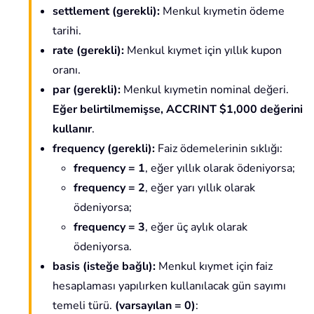
settlement
(gerekli)
:
Menkul kıymetin ödeme
tarihi.
rate
(gerekli)
:
Menkul kıymet için yıllık kupon
oranı.
par
(gerekli)
:
Menkul kıymetin nominal değeri.
Eğer belirtilmemişse, ACCRINT $1,000 değerini
kullanır
.
frequency
(gerekli)
:
Faiz ödemelerinin sıklığı:
frequency = 1
, eğer yıllık olarak ödeniyorsa;
frequency = 2
, eğer yarı yıllık olarak
ödeniyorsa;
frequency = 3
, eğer üç aylık olarak
ödeniyorsa.
basis
(isteğe bağlı)
:
Menkul kıymet için faiz
hesaplaması yapılırken kullanılacak gün sayımı
temeli türü.
(varsayılan = 0)
: