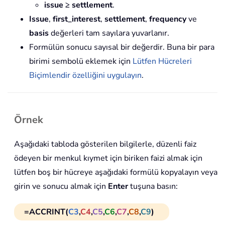
issue ≥ settlement
.
Issue
,
first_interest
,
settlement
,
frequency
ve
basis
değerleri tam sayılara yuvarlanır.
Formülün sonucu sayısal bir değerdir. Buna bir para
birimi sembolü eklemek için
Lütfen Hücreleri
Biçimlendir özelliğini uygulayın
.
Örnek
Aşağıdaki tabloda gösterilen bilgilerle, düzenli faiz
ödeyen bir menkul kıymet için biriken faizi almak için
lütfen boş bir hücreye aşağıdaki formülü kopyalayın veya
girin ve sonucu almak için
Enter
tuşuna basın:
=ACCRINT(
C3
,
C4
,
C5
,
C6
,
C7
,
C8
,
C9
)