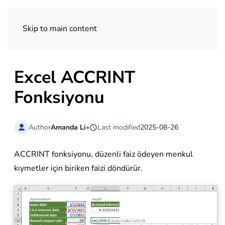
ExtendOffice
Skip to main content
Excel ACCRINT
Fonksiyonu
Author
Amanda Li
•
Last modified
2025-08-26
ACCRINT fonksiyonu, düzenli faiz ödeyen menkul
kıymetler için biriken faizi döndürür.