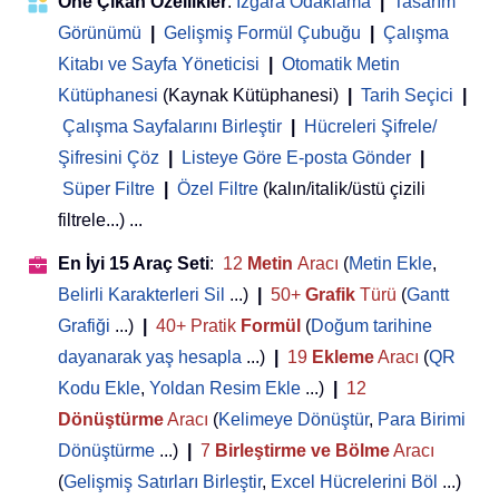
Öne Çıkan Özellikler
:
Izgara Odaklama
|
Tasarım
Görünümü
|
Gelişmiş Formül Çubuğu
|
Çalışma
Kitabı ve Sayfa Yöneticisi
 | 
Otomatik Metin
Kütüphanesi
(Kaynak Kütüphanesi)
|
Tarih Seçici
|
Çalışma Sayfalarını Birleştir
|
Hücreleri Şifrele/
Şifresini Çöz
|
Listeye Göre E-posta Gönder
|
Süper Filtre
|
Özel Filtre
(kalın/italik/üstü çizili
filtrele...) ...
En İyi 15 Araç Seti
:
12
Metin
Aracı
(
Metin Ekle
,
Belirli Karakterleri Sil
...)
|
50+
Grafik
Türü
(
Gantt
Grafiği
...)
|
40+ Pratik
Formül
(
Doğum tarihine
dayanarak yaş hesapla
...)
|
19
Ekleme
Aracı
(
QR
Kodu Ekle
,
Yoldan Resim Ekle
...)
|
12
Dönüştürme
Aracı
(
Kelimeye Dönüştür
,
Para Birimi
Dönüştürme
...)
|
7
Birleştirme ve Bölme
Aracı
(
Gelişmiş Satırları Birleştir
,
Excel Hücrelerini Böl
...)