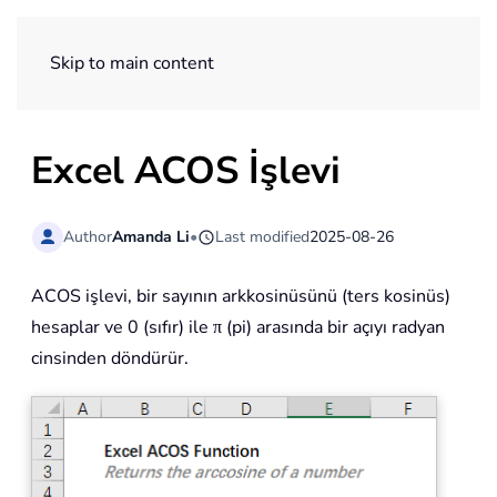
ExtendOffice
Skip to main content
Excel ACOS İşlevi
Author
Amanda Li
•
Last modified
2025-08-26
ACOS işlevi, bir sayının arkkosinüsünü (ters kosinüs)
hesaplar ve 0 (sıfır) ile π (pi) arasında bir açıyı radyan
cinsinden döndürür.