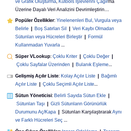
ve Grafik Oluşturma
,
Kutools İşlevlerini Çağır
ma
Üzerine Dayalı Veri Analizini Devrimleştirin…
Popüler Özellikler
:
Yinelenenleri Bul, Vurgula veya
Belirle
|
Boş Satırları Sil
|
Veri Kaybı Olmadan
Sütunları veya Hücreleri Birleştir
|
Formül
Kullanmadan Yuvarla
...
Süper VLookup
:
Çoklu Kriter
|
Çoklu Değer
|
Çoklu Sayfalar Üzerinden
|
Bulanık Eşleme
...
Gelişmiş Açılır Liste
:
Kolay Açılır Liste
|
Bağımlı
Açılır Liste
|
Çoklu Seçimli Açılır Liste
...
Sütun Yöneticisi
:
Belirli Sayıda Sütun Ekle
|
Sütunları Taşı
|
Gizli Sütunların Görünürlük
Durumunu Aç/Kapa
|
Sütunları Karşılaştırarak
Aynı
ve Farklı Hücreleri Seç
...