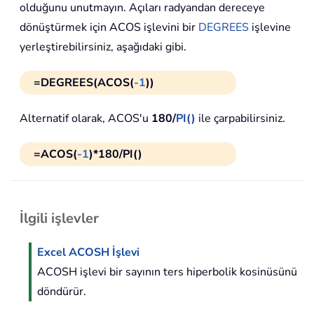
olduğunu unutmayın. Açıları radyandan dereceye
dönüştürmek için ACOS işlevini bir
DEGREES
işlevine
yerleştirebilirsiniz, aşağıdaki gibi.
=DEGREES(ACOS(
-1
))
Alternatif olarak, ACOS'u
180/
PI()
ile çarpabilirsiniz.
=ACOS(
-1
)*180/PI()
İlgili işlevler
Excel ACOSH İşlevi
ACOSH işlevi bir sayının ters hiperbolik kosinüsünü
döndürür.