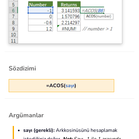
Sözdizimi
=ACOS(
sayı
)
Argümanlar
sayı (gerekli):
Arkkosinüsünü hesaplamak
istediğiniz değer.
Not:
Sayı -1 ile 1 arasında