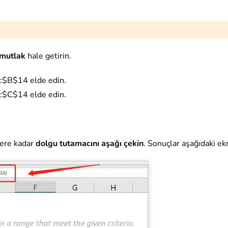
mutlak
hale getirin.
5:$B$14 elde edin.
5:$C$14 elde edin.
lere kadar
dolgu tutamacını aşağı çekin
. Sonuçlar aşağıdaki ek