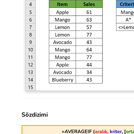
Sözdizimi
=AVERAGEIF (
aralık
,
kriter
, [
ort