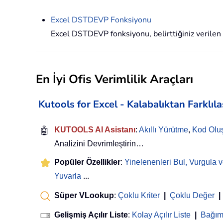
Excel
DSTDEVP
Fonksiyonu
Excel DSTDEVP fonksiyonu, belirttiğiniz verilen
En İyi Ofis Verimlilik Araçları
Kutools for Excel - Kalabalıktan Farklıl
🤖
KUTOOLS AI Asistanı
:
Akıllı Yürütme
,
Kod Olu
Analizini Devrimleştirin…
Popüler Özellikler
:
Yinelenenleri Bul, Vurgula v
Yuvarla
...
Süper VLookup
:
Çoklu Kriter
|
Çoklu Değer
|
Gelişmiş Açılır Liste
:
Kolay Açılır Liste
|
Bağıml