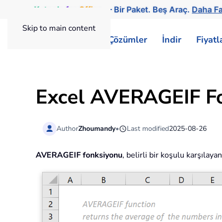
Kutools
for
Office
— Bir Paket. Beş Araç.
Daha Fa
Skip to main content
ExtendOffice
Çözümler
İndir
Fiyat
Excel AVERAGEIF F
Author
Zhoumandy
•
Last modified
2025-08-26
AVERAGEIF fonksiyonu
, belirli bir koşulu karşılaya