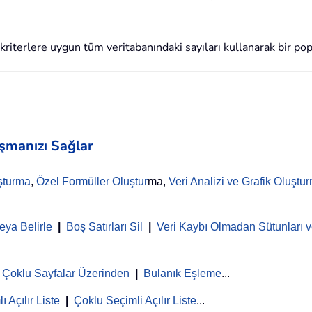
 kriterlere uygun tüm veritabanındaki sayıları kullanarak bir 
aşmanızı Sağlar
şturma
,
Özel Formüller Oluştur
ma,
Veri Analizi ve Grafik Oluştu
eya Belirle
|
Boş Satırları Sil
|
Veri Kaybı Olmadan Sütunları ve
Çoklu Sayfalar Üzerinden
|
Bulanık Eşleme
...
ı Açılır Liste
|
Çoklu Seçimli Açılır Liste
...