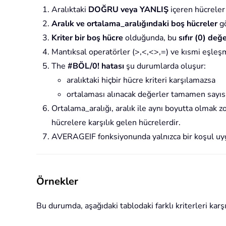
Aralıktaki
DOĞRU veya YANLIŞ
içeren hücreler 
Aralık ve ortalama_aralığındaki boş hücreler
gö
Kriter bir boş hücre
olduğunda, bu
sıfır (0) değe
Mantıksal operatörler (>,<,<>,=) ve kısmi eşleşme 
The
#BÖL/0! hatası
şu durumlarda oluşur:
aralıktaki hiçbir hücre kriteri karşılamazsa
ortalaması alınacak değerler tamamen sayıs
Ortalama_aralığı, aralık ile aynı boyutta olmak z
hücrelere karşılık gelen hücrelerdir.
AVERAGEIF fonksiyonunda yalnızca bir koşul uyg
Örnekler
Bu durumda, aşağıdaki tablodaki farklı kriterleri kar