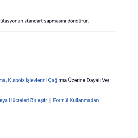
popülasyonun standart sapmasını döndürür.
rma
,
Kutools İşlevlerini Çağır
ma Üzerine Dayalı Veri
ya Hücreleri Birleştir
|
Formül Kullanmadan