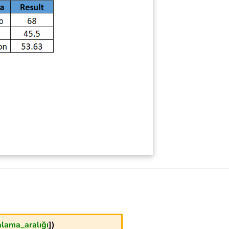
alama_aralığı
])