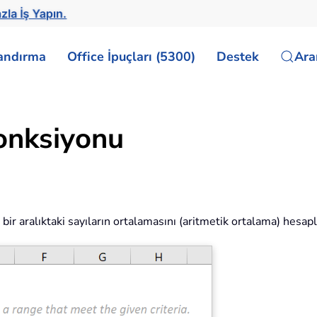
zla İş Yapın.
landırma
Office İpuçları (5300)
Destek
Ar
onksiyonu
n bir aralıktaki sayıların ortalamasını (aritmetik ortalama) hesapl