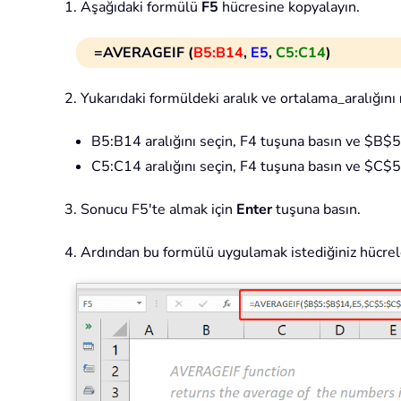
1. Aşağıdaki formülü
F5
hücresine kopyalayın.
=AVERAGEIF (
B5:B14
,
E5
,
C5:C14
)
2. Yukarıdaki formüldeki aralık ve ortalama_aralığını
B5:B14 aralığını seçin, F4 tuşuna basın ve $B$
C5:C14 aralığını seçin, F4 tuşuna basın ve $C$
3. Sonucu F5'te almak için
Enter
tuşuna basın.
4. Ardından bu formülü uygulamak istediğiniz hücre