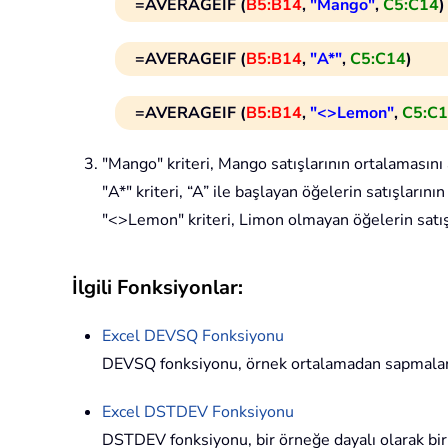
=AVERAGEIF (
B5:B14
,
"Mango"
,
C5:C14
)
=AVERAGEIF (
B5:B14
,
"A*"
,
C5:C14
)
=AVERAGEIF (
B5:B14
,
"<>Lemon"
,
C5:C
"Mango" kriteri, Mango satışlarının ortalamasını
"A*" kriteri, “A” ile başlayan öğelerin satışların
"<>Lemon" kriteri, Limon olmayan öğelerin satış
İlgili Fonksiyonlar:
Excel
DEVSQ
Fonksiyonu
DEVSQ fonksiyonu, örnek ortalamadan sapmaların
Excel
DSTDEV
Fonksiyonu
DSTDEV fonksiyonu, bir örneğe dayalı olarak bi