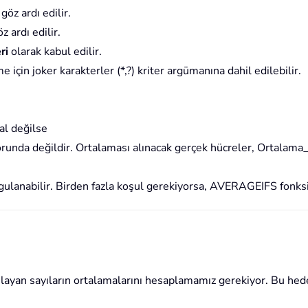
göz ardı edilir.
z ardı edilir.
ri
olarak kabul edilir.
için joker karakterler (*,?) kriter argümanına dahil edilebilir.
al değilse
orunda değildir. Ortalaması alınacak gerçek hücreler, Ortalama_a
ulanabilir. Birden fazla koşul gerekiyorsa, AVERAGEIFS fonks
şılayan sayıların ortalamalarını hesaplamamız gerekiyor. Bu hede