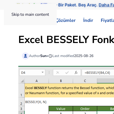
Kutools
for
Office
— Bir Paket. Beş Araç.
Daha Faz
Skip to main content
ExtendOffice
Çözümler
İndir
Fiyat
Excel BESSELY Fonk
Author
Sun
•
Last modified
2025-08-26