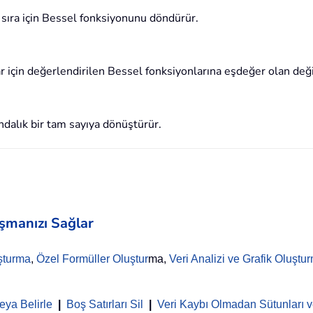
e sıra için Bessel fonksiyonunu döndürür.
 için değerlendirilen Bessel fonksiyonlarına eşdeğer olan değ
ndalık bir tam sayıya dönüştürür.
aşmanızı Sağlar
şturma
,
Özel Formüller Oluştur
ma,
Veri Analizi ve Grafik Oluştu
eya Belirle
|
Boş Satırları Sil
|
Veri Kaybı Olmadan Sütunları ve