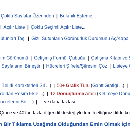
Çoklu Sayfalar Üzerinden
|
Bulanık Eşleme
...
ı Açılır Liste
|
Çoklu Seçimli Açılır Liste
...
ütunları Taşı
|
Gizli Sütunların Görünürlük Durumunu Aç/Kapa
rım Görünümü
|
Gelişmiş Formül Çubuğu
|
Çalışma Kitabı ve 
Sayfalarını Birleştir
|
Hücreleri Şifrele/Şifresini Çöz
|
Listeye
,
Belirli Karakterleri Sil
...)
|
50+
Grafik
Türü
(
Gantt Grafiği
...)
|
Yoldan Resim Ekle
...)
|
12
Dönüştürme
Aracı
(
Kelimeye Dönü
ücrelerini Böl
...)
|
... ve daha fazlası
nce ve 40'tan fazla diğer dil desteğiyle tercih ettiğiniz dilde ku
yin Bir Tıklama Uzağında Olduğundan Emin Olmak İçi