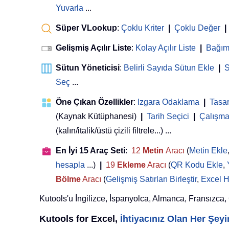
Yuvarla
...
Süper VLookup
:
Çoklu Kriter
|
Çoklu Değer
|
Gelişmiş Açılır Liste
:
Kolay Açılır Liste
|
Bağıml
Sütun Yöneticisi
:
Belirli Sayıda Sütun Ekle
|
S
Seç
...
Öne Çıkan Özellikler
:
Izgara Odaklama
|
Tasa
(Kaynak Kütüphanesi)
|
Tarih Seçici
|
Çalışma 
(kalın/italik/üstü çizili filtrele...) ...
En İyi 15 Araç Seti
:
12
Metin
Aracı
(
Metin Ekle
hesapla
...)
|
19
Ekleme
Aracı
(
QR Kodu Ekle
,
Bölme
Aracı
(
Gelişmiş Satırları Birleştir
,
Excel H
Kutools'u İngilizce, İspanyolca, Almanca, Fransızca, Çi
Kutools for Excel,
İhtiyacınız Olan Her Şe