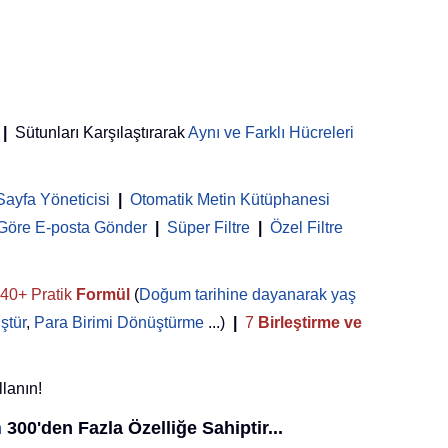
|
Sütunları Karşılaştırarak
Aynı ve Farklı Hücreleri
Sayfa Yöneticisi
 | 
Otomatik Metin Kütüphanesi
 Göre E-posta Gönder
|
Süper Filtre
|
Özel Filtre
40+ Pratik
Formül
(
Doğum tarihine dayanarak yaş
ştür
,
Para Birimi Dönüştürme
...)
|
7
Birleştirme ve
llanın!
n
300'den Fazla Özelliğe Sahiptir...