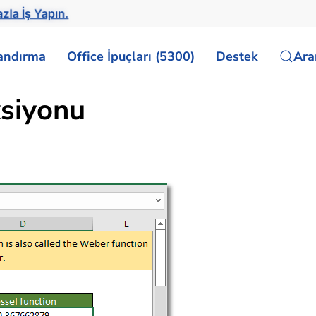
la İş Yapın.
landırma
Office İpuçları (5300)
Destek
Ar
siyonu