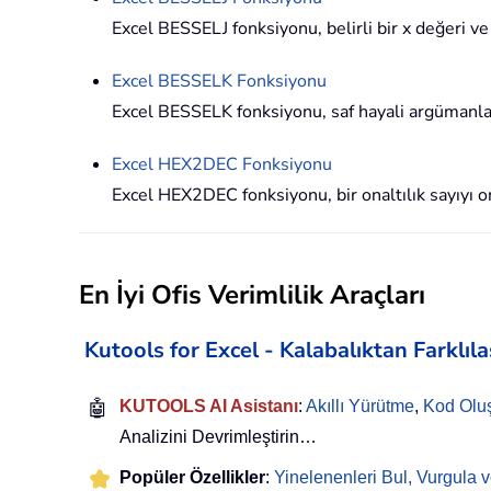
Excel BESSELJ fonksiyonu, belirli bir x değeri v
Excel
BESSELK
Fonksiyonu
Excel BESSELK fonksiyonu, saf hayali argümanlar
Excel
HEX2DEC
Fonksiyonu
Excel HEX2DEC fonksiyonu, bir onaltılık sayıyı o
En İyi Ofis Verimlilik Araçları
Kutools for Excel - Kalabalıktan Farklıl
🤖
KUTOOLS AI Asistanı
:
Akıllı Yürütme
,
Kod Olu
Analizini Devrimleştirin…
Popüler Özellikler
:
Yinelenenleri Bul, Vurgula v