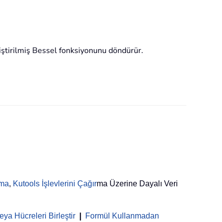
iştirilmiş Bessel fonksiyonunu döndürür.
rma
,
Kutools İşlevlerini Çağır
ma Üzerine Dayalı Veri
ya Hücreleri Birleştir
|
Formül Kullanmadan