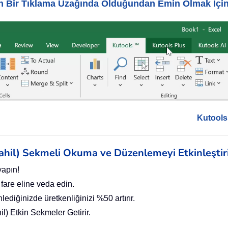
yin Bir Tıklama Uzağında Olduğundan Emin Olmak İçi
Kutools 
 Dahil) Sekmeli Okuma ve Düzenlemeyi Etkinleştir
yapın!
 fare eline veda edin.
ediğinizde üretkenliğinizi %50 artırır.
l) Etkin Sekmeler Getirir.