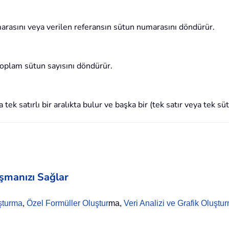
asını veya verilen referansın sütun numarasını döndürür.
toplam sütun sayısını döndürür.
 tek satırlı bir aralıkta bulur ve başka bir (tek satır veya tek s
aşmanızı Sağlar
şturma
,
Özel Formüller Oluştur
ma,
Veri Analizi ve Grafik Oluştu