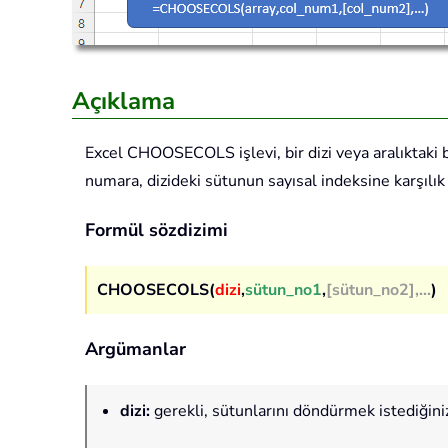
Açıklama
Excel
CHOOSECOLS
işlevi, bir dizi veya aralıkta
numara, dizideki sütunun sayısal indeksine karşılık 
Formül sözdizimi
CHOOSECOLS(
dizi
,
sütun_no1
,
[sütun_no2],...
)
Argümanlar
dizi
:
gerekli, sütunlarını döndürmek istediğiniz 