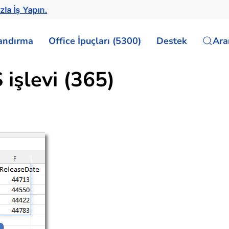
zla İş Yapın.
landırma
Office İpuçları (5300)
Destek
Ar
şlevi (365)