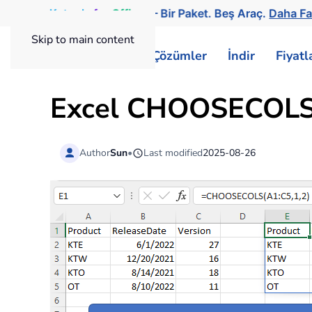
Kutools
for
Office
— Bir Paket. Beş Araç.
Daha Fa
Skip to main content
ExtendOffice
Çözümler
İndir
Fiyat
Excel CHOOSECOLS i
Author
Sun
•
Last modified
2025-08-26