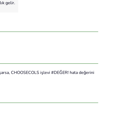
ık gelir.
nı aşarsa, CHOOSECOLS işlevi #DEĞER! hata değerini