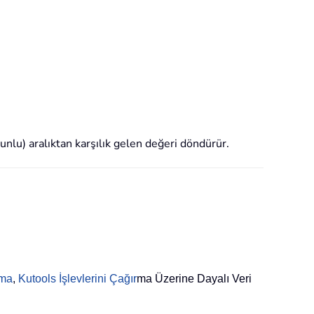
ütunlu) aralıktan karşılık gelen değeri döndürür.
rma
,
Kutools İşlevlerini Çağır
ma Üzerine Dayalı Veri