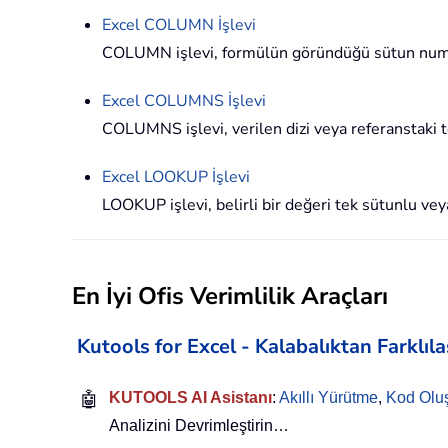
Excel
COLUMN
İşlevi
COLUMN işlevi, formülün göründüğü sütun numar
Excel
COLUMNS
İşlevi
COLUMNS işlevi, verilen dizi veya referanstaki 
Excel
LOOKUP
İşlevi
LOOKUP işlevi, belirli bir değeri tek sütunlu veya
En İyi Ofis Verimlilik Araçları
Kutools for Excel - Kalabalıktan Farklıl
🤖
KUTOOLS AI Asistanı
:
Akıllı Yürütme
,
Kod Olu
Analizini Devrimleştirin…