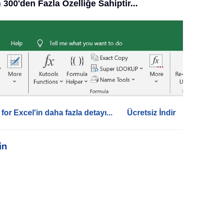
n
300'den Fazla Özelliğe Sahiptir...
for Excel'in daha fazla detayı...
Ücretsiz İndir
in