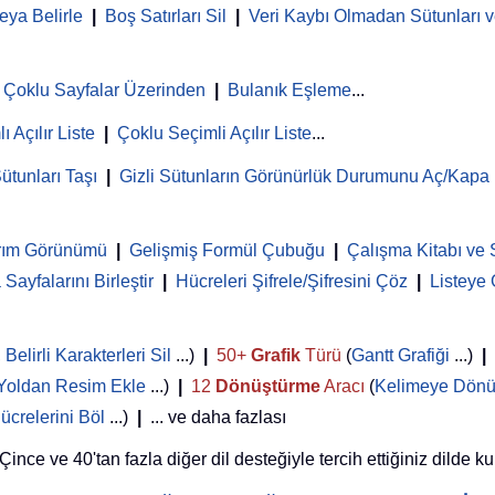
eya Belirle
|
Boş Satırları Sil
|
Veri Kaybı Olmadan Sütunları ve
Çoklu Sayfalar Üzerinden
|
Bulanık Eşleme
...
ı Açılır Liste
|
Çoklu Seçimli Açılır Liste
...
ütunları Taşı
|
Gizli Sütunların Görünürlük Durumunu Aç/Kapa
rım Görünümü
|
Gelişmiş Formül Çubuğu
|
Çalışma Kitabı ve 
Sayfalarını Birleştir
|
Hücreleri Şifrele/Şifresini Çöz
|
Listeye
,
Belirli Karakterleri Sil
...)
|
50+
Grafik
Türü
(
Gantt Grafiği
...)
|
Yoldan Resim Ekle
...)
|
12
Dönüştürme
Aracı
(
Kelimeye Dönü
ücrelerini Böl
...)
|
... ve daha fazlası
nce ve 40'tan fazla diğer dil desteğiyle tercih ettiğiniz dilde ku