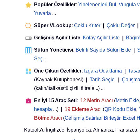
Popüler Özellikler
:
Yinelenenleri Bul, Vurgula v
Yuvarla
...
Süper VLookup
:
Çoklu Kriter
|
Çoklu Değer
|
Gelişmiş Açılır Liste
:
Kolay Açılır Liste
|
Bağıml
Sütun Yöneticisi
:
Belirli Sayıda Sütun Ekle
|
S
Seç
...
Öne Çıkan Özellikler
:
Izgara Odaklama
|
Tasa
(Kaynak Kütüphanesi)
|
Tarih Seçici
|
Çalışma 
(kalın/italik/üstü çizili filtrele...) ...
En İyi 15 Araç Seti
:
12
Metin
Aracı
(
Metin Ekle
hesapla
...)
|
19
Ekleme
Aracı
(
QR Kodu Ekle
,
Bölme
Aracı
(
Gelişmiş Satırları Birleştir
,
Excel H
Kutools'u İngilizce, İspanyolca, Almanca, Fransızca, Çi