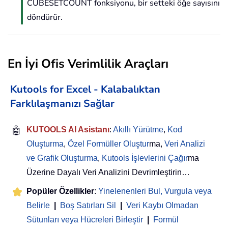
CUBESETCOUNT fonksiyonu, bir setteki öğe sayısını
döndürür.
En İyi Ofis Verimlilik Araçları
Kutools for Excel - Kalabalıktan
Farklılaşmanızı Sağlar
🤖
KUTOOLS AI Asistanı
:
Akıllı Yürütme
,
Kod
Oluşturma
,
Özel Formüller Oluştur
ma,
Veri Analizi
ve Grafik Oluşturma
,
Kutools İşlevlerini Çağır
ma
Üzerine Dayalı Veri Analizini Devrimleştirin…
Popüler Özellikler
:
Yinelenenleri Bul, Vurgula veya
Belirle
|
Boş Satırları Sil
|
Veri Kaybı Olmadan
Sütunları veya Hücreleri Birleştir
|
Formül