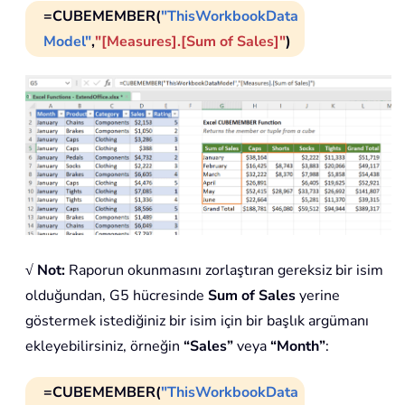
=CUBEMEMBER(
"ThisWorkbookData
Model"
,
"[Measures].[Sum of Sales]"
)
√ Not:
Raporun okunmasını zorlaştıran gereksiz bir isim
olduğundan, G5 hücresinde
Sum of Sales
yerine
göstermek istediğiniz bir isim için bir başlık argümanı
ekleyebilirsiniz, örneğin
“Sales”
veya
“Month”
:
=CUBEMEMBER(
"ThisWorkbookData