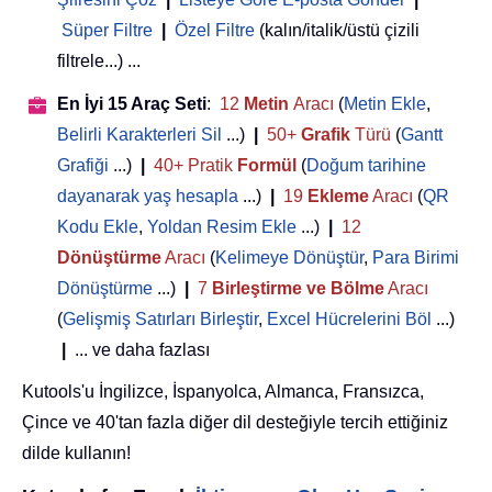
Süper Filtre
|
Özel Filtre
(kalın/italik/üstü çizili
filtrele...) ...
En İyi 15 Araç Seti
:
12
Metin
Aracı
(
Metin Ekle
,
Belirli Karakterleri Sil
...)
|
50+
Grafik
Türü
(
Gantt
Grafiği
...)
|
40+ Pratik
Formül
(
Doğum tarihine
dayanarak yaş hesapla
...)
|
19
Ekleme
Aracı
(
QR
Kodu Ekle
,
Yoldan Resim Ekle
...)
|
12
Dönüştürme
Aracı
(
Kelimeye Dönüştür
,
Para Birimi
Dönüştürme
...)
|
7
Birleştirme ve Bölme
Aracı
(
Gelişmiş Satırları Birleştir
,
Excel Hücrelerini Böl
...)
|
... ve daha fazlası
Kutools'u İngilizce, İspanyolca, Almanca, Fransızca,
Çince ve 40'tan fazla diğer dil desteğiyle tercih ettiğiniz
dilde kullanın!