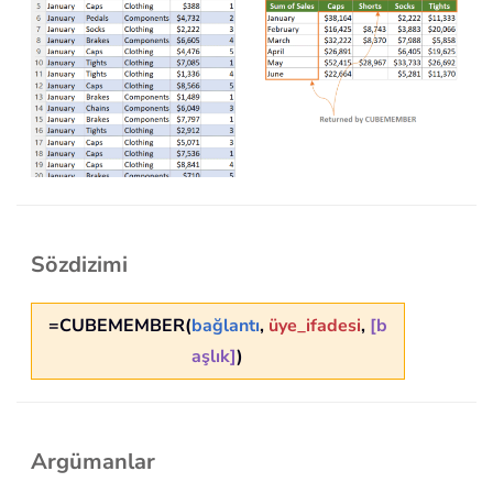
Sözdizimi
=CUBEMEMBER(
bağlantı
,
üye_ifadesi
,
[b
aşlık]
)
Argümanlar