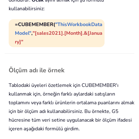
döndürür.
Ocak
ayını almak için şu formülü
kullanabilirsiniz:
=CUBEMEMBER(
"ThisWorkbookData
Model"
,
"[sales2021].[Month].&[Janua
ry]"
Ölçüm adı ile örnek
Tablodaki üyeleri özetlemek için CUBEMEMBER'ı
kullanmak için, örneğin farklı aylardaki satışların
toplamını veya farklı ürünlerin ortalama puanlarını almak
için bir ölçüm adı kullanabilirsiniz. Bu örnekte, G5
hücresine tüm veri setine uygulanacak bir ölçüm ifadesi
içeren aşağıdaki formülü girdim.