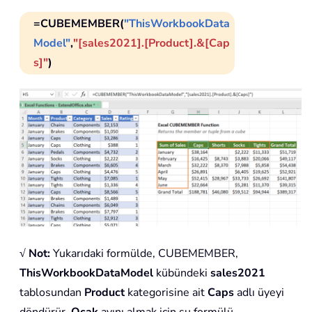
=CUBEMEMBER(
"ThisWorkbookData
Model"
,
"[sales2021].[Product].&[Cap
s]"
)
√ Not:
Yukarıdaki formülde, CUBEMEMBER,
ThisWorkbookDataModel
kübündeki
sales2021
tablosundan
Product
kategorisine ait
Caps
adlı üyeyi