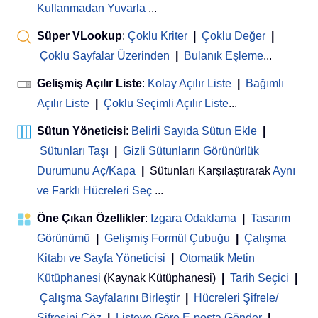
Kullanmadan Yuvarla
...
Süper VLookup
:
Çoklu Kriter
|
Çoklu Değer
|
Çoklu Sayfalar Üzerinden
|
Bulanık Eşleme
...
Gelişmiş Açılır Liste
:
Kolay Açılır Liste
|
Bağımlı
Açılır Liste
|
Çoklu Seçimli Açılır Liste
...
Sütun Yöneticisi
:
Belirli Sayıda Sütun Ekle
|
Sütunları Taşı
|
Gizli Sütunların Görünürlük
Durumunu Aç/Kapa
|
Sütunları Karşılaştırarak
Aynı
ve Farklı Hücreleri Seç
...
Öne Çıkan Özellikler
:
Izgara Odaklama
|
Tasarım
Görünümü
|
Gelişmiş Formül Çubuğu
|
Çalışma
Kitabı ve Sayfa Yöneticisi
 | 
Otomatik Metin
Kütüphanesi
(Kaynak Kütüphanesi)
|
Tarih Seçici
|
Çalışma Sayfalarını Birleştir
|
Hücreleri Şifrele/
Şifresini Çöz
|
Listeye Göre E-posta Gönder
|