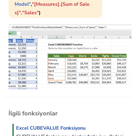
Model"
,
"[Measures].[Sum of Sale
s]","Sales"
)
İlgili fonksiyonlar
Excel CUBEVALUE Fonksiyonu