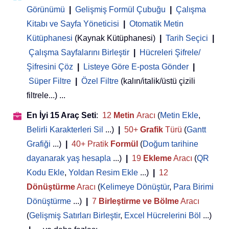
Görünümü
|
Gelişmiş Formül Çubuğu
|
Çalışma
Kitabı ve Sayfa Yöneticisi
 | 
Otomatik Metin
Kütüphanesi
(Kaynak Kütüphanesi)
|
Tarih Seçici
|
Çalışma Sayfalarını Birleştir
|
Hücreleri Şifrele/
Şifresini Çöz
|
Listeye Göre E-posta Gönder
|
Süper Filtre
|
Özel Filtre
(kalın/italik/üstü çizili
filtrele...) ...
En İyi 15 Araç Seti
:
12
Metin
Aracı
(
Metin Ekle
,
Belirli Karakterleri Sil
...)
|
50+
Grafik
Türü
(
Gantt
Grafiği
...)
|
40+ Pratik
Formül
(
Doğum tarihine
dayanarak yaş hesapla
...)
|
19
Ekleme
Aracı
(
QR
Kodu Ekle
,
Yoldan Resim Ekle
...)
|
12
Dönüştürme
Aracı
(
Kelimeye Dönüştür
,
Para Birimi
Dönüştürme
...)
|
7
Birleştirme ve Bölme
Aracı
(
Gelişmiş Satırları Birleştir
,
Excel Hücrelerini Böl
...)