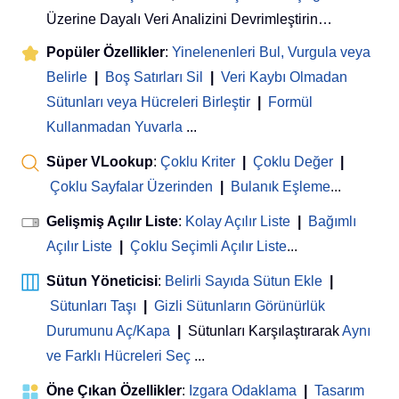
Üzerine Dayalı Veri Analizini Devrimleştirin…
Popüler Özellikler
:
Yinelenenleri Bul, Vurgula veya
Belirle
|
Boş Satırları Sil
|
Veri Kaybı Olmadan
Sütunları veya Hücreleri Birleştir
|
Formül
Kullanmadan Yuvarla
...
Süper VLookup
:
Çoklu Kriter
|
Çoklu Değer
|
Çoklu Sayfalar Üzerinden
|
Bulanık Eşleme
...
Gelişmiş Açılır Liste
:
Kolay Açılır Liste
|
Bağımlı
Açılır Liste
|
Çoklu Seçimli Açılır Liste
...
Sütun Yöneticisi
:
Belirli Sayıda Sütun Ekle
|
Sütunları Taşı
|
Gizli Sütunların Görünürlük
Durumunu Aç/Kapa
|
Sütunları Karşılaştırarak
Aynı
ve Farklı Hücreleri Seç
...
Öne Çıkan Özellikler
:
Izgara Odaklama
|
Tasarım