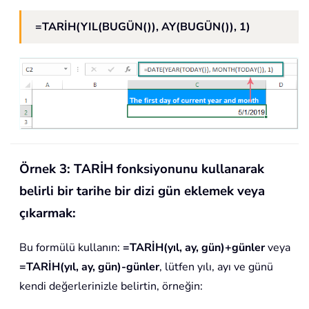
=TARİH(YIL(BUGÜN()), AY(BUGÜN()), 1)
Örnek 3: TARİH fonksiyonunu kullanarak
belirli bir tarihe bir dizi gün eklemek veya
çıkarmak:
Bu formülü kullanın:
=TARİH(yıl, ay, gün)+günler
veya
=TARİH(yıl, ay, gün)-günler
, lütfen yılı, ayı ve günü
kendi değerlerinizle belirtin, örneğin: