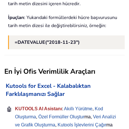
tarih metin dizesini içeren hücredir.
İpuçları
: Yukarıdaki formüllerdeki hücre başvurusunu
tarih metin dizesi ile değiştirebilirsiniz, örneğin:
=DATEVALUE("2018-11-23")
En İyi Ofis Verimlilik Araçları
Kutools for Excel - Kalabalıktan
Farklılaşmanızı Sağlar
🤖
KUTOOLS AI Asistanı
:
Akıllı Yürütme
,
Kod
Oluşturma
,
Özel Formüller Oluştur
ma,
Veri Analizi
ve Grafik Oluşturma
,
Kutools İşlevlerini Çağır
ma