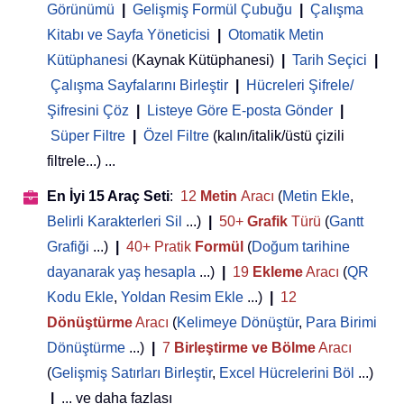
Görünümü
|
Gelişmiş Formül Çubuğu
|
Çalışma
Kitabı ve Sayfa Yöneticisi
 | 
Otomatik Metin
Kütüphanesi
(Kaynak Kütüphanesi)
|
Tarih Seçici
|
Çalışma Sayfalarını Birleştir
|
Hücreleri Şifrele/
Şifresini Çöz
|
Listeye Göre E-posta Gönder
|
Süper Filtre
|
Özel Filtre
(kalın/italik/üstü çizili
filtrele...) ...
En İyi 15 Araç Seti
:
12
Metin
Aracı
(
Metin Ekle
,
Belirli Karakterleri Sil
...)
|
50+
Grafik
Türü
(
Gantt
Grafiği
...)
|
40+ Pratik
Formül
(
Doğum tarihine
dayanarak yaş hesapla
...)
|
19
Ekleme
Aracı
(
QR
Kodu Ekle
,
Yoldan Resim Ekle
...)
|
12
Dönüştürme
Aracı
(
Kelimeye Dönüştür
,
Para Birimi
Dönüştürme
...)
|
7
Birleştirme ve Bölme
Aracı
(
Gelişmiş Satırları Birleştir
,
Excel Hücrelerini Böl
...)
|
... ve daha fazlası