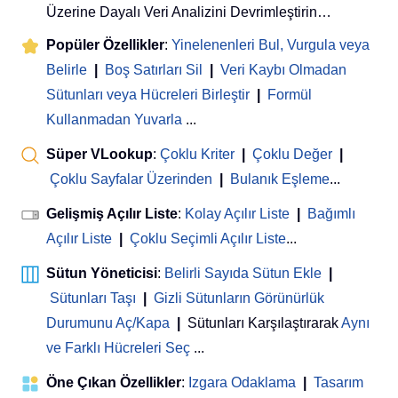
Üzerine Dayalı Veri Analizini Devrimleştirin…
Popüler Özellikler
:
Yinelenenleri Bul, Vurgula veya
Belirle
|
Boş Satırları Sil
|
Veri Kaybı Olmadan
Sütunları veya Hücreleri Birleştir
|
Formül
Kullanmadan Yuvarla
...
Süper VLookup
:
Çoklu Kriter
|
Çoklu Değer
|
Çoklu Sayfalar Üzerinden
|
Bulanık Eşleme
...
Gelişmiş Açılır Liste
:
Kolay Açılır Liste
|
Bağımlı
Açılır Liste
|
Çoklu Seçimli Açılır Liste
...
Sütun Yöneticisi
:
Belirli Sayıda Sütun Ekle
|
Sütunları Taşı
|
Gizli Sütunların Görünürlük
Durumunu Aç/Kapa
|
Sütunları Karşılaştırarak
Aynı
ve Farklı Hücreleri Seç
...
Öne Çıkan Özellikler
:
Izgara Odaklama
|
Tasarım