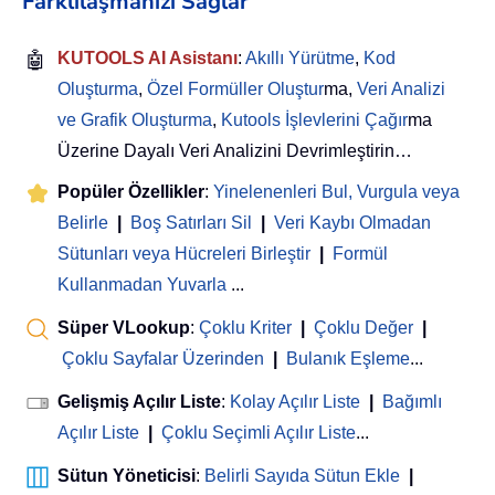
Farklılaşmanızı Sağlar
🤖
KUTOOLS AI Asistanı
:
Akıllı Yürütme
,
Kod
Oluşturma
,
Özel Formüller Oluştur
ma,
Veri Analizi
ve Grafik Oluşturma
,
Kutools İşlevlerini Çağır
ma
Üzerine Dayalı Veri Analizini Devrimleştirin…
Popüler Özellikler
:
Yinelenenleri Bul, Vurgula veya
Belirle
|
Boş Satırları Sil
|
Veri Kaybı Olmadan
Sütunları veya Hücreleri Birleştir
|
Formül
Kullanmadan Yuvarla
...
Süper VLookup
:
Çoklu Kriter
|
Çoklu Değer
|
Çoklu Sayfalar Üzerinden
|
Bulanık Eşleme
...
Gelişmiş Açılır Liste
:
Kolay Açılır Liste
|
Bağımlı
Açılır Liste
|
Çoklu Seçimli Açılır Liste
...
Sütun Yöneticisi
:
Belirli Sayıda Sütun Ekle
|