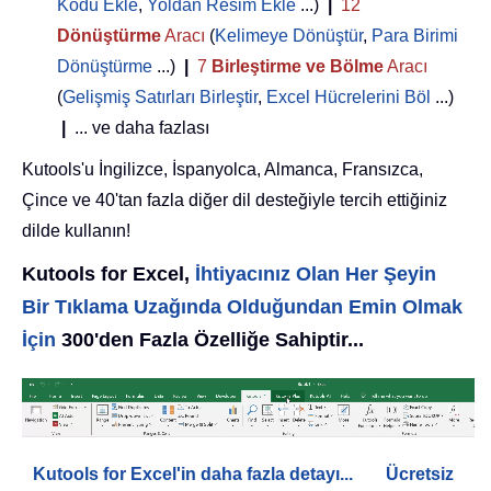
Kodu Ekle
,
Yoldan Resim Ekle
...)
|
12
Dönüştürme
Aracı
(
Kelimeye Dönüştür
,
Para Birimi
Dönüştürme
...)
|
7
Birleştirme ve Bölme
Aracı
(
Gelişmiş Satırları Birleştir
,
Excel Hücrelerini Böl
...)
|
... ve daha fazlası
Kutools'u İngilizce, İspanyolca, Almanca, Fransızca,
Çince ve 40'tan fazla diğer dil desteğiyle tercih ettiğiniz
dilde kullanın!
Kutools for Excel,
İhtiyacınız Olan Her Şeyin
Bir Tıklama Uzağında Olduğundan Emin Olmak
İçin
300'den Fazla Özelliğe Sahiptir...
Kutools for Excel'in daha fazla detayı...
Ücretsiz