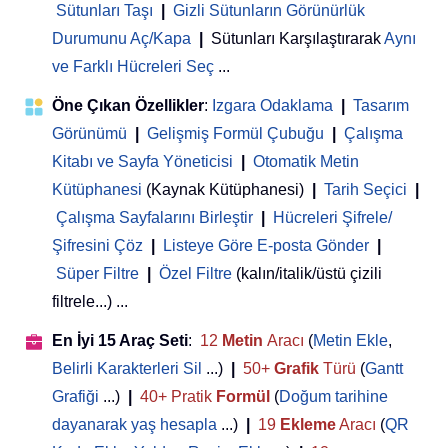
Sütunları Taşı
|
Gizli Sütunların Görünürlük
Durumunu Aç/Kapa
|
Sütunları Karşılaştırarak
Aynı
ve Farklı Hücreleri Seç
...
Öne Çıkan Özellikler
:
Izgara Odaklama
|
Tasarım
Görünümü
|
Gelişmiş Formül Çubuğu
|
Çalışma
Kitabı ve Sayfa Yöneticisi
 | 
Otomatik Metin
Kütüphanesi
(Kaynak Kütüphanesi)
|
Tarih Seçici
|
Çalışma Sayfalarını Birleştir
|
Hücreleri Şifrele/
Şifresini Çöz
|
Listeye Göre E-posta Gönder
|
Süper Filtre
|
Özel Filtre
(kalın/italik/üstü çizili
filtrele...) ...
En İyi 15 Araç Seti
:
12
Metin
Aracı
(
Metin Ekle
,
Belirli Karakterleri Sil
...)
|
50+
Grafik
Türü
(
Gantt
Grafiği
...)
|
40+ Pratik
Formül
(
Doğum tarihine
dayanarak yaş hesapla
...)
|
19
Ekleme
Aracı
(
QR