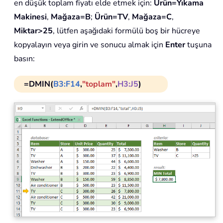
en düşük toplam fiyatı elde etmek için:
Ürün=Yıkama
Makinesi
,
Mağaza=B
;
Ürün=TV
,
Mağaza=C
,
Miktar>25
, lütfen aşağıdaki formülü boş bir hücreye
kopyalayın veya girin ve sonucu almak için
Enter
tuşuna
basın:
=DMIN(
B3:F14
,
"toplam"
,
H3:J5
)