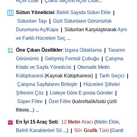
Açılır Liste
|
Çoklu Seçimli Açılır Liste
...
Sütun Yöneticisi
:
Belirli Sayıda Sütun Ekle
|
Sütunları Taşı
|
Gizli Sütunların Görünürlük
Durumunu Aç/Kapa
|
Sütunları Karşılaştırarak
Aynı
ve Farklı Hücreleri Seç
...
Öne Çıkan Özellikler
:
Izgara Odaklama
|
Tasarım
Görünümü
|
Gelişmiş Formül Çubuğu
|
Çalışma
Kitabı ve Sayfa Yöneticisi
 | 
Otomatik Metin
Kütüphanesi
(Kaynak Kütüphanesi)
|
Tarih Seçici
|
Çalışma Sayfalarını Birleştir
|
Hücreleri Şifrele/
Şifresini Çöz
|
Listeye Göre E-posta Gönder
|
Süper Filtre
|
Özel Filtre
(kalın/italik/üstü çizili
filtrele...) ...
En İyi 15 Araç Seti
:
12
Metin
Aracı
(
Metin Ekle
,
Belirli Karakterleri Sil
...)
|
50+
Grafik
Türü
(
Gantt