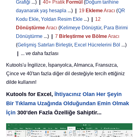
Grafiği
...)
|
40+ Pratik
Formül
(
Doğum tarihine
dayanarak yaş hesapla
...)
|
19
Ekleme
Aracı
(
QR
Kodu Ekle
,
Yoldan Resim Ekle
...)
|
12
Dönüştürme
Aracı
(
Kelimeye Dönüştür
,
Para Birimi
Dönüştürme
...)
|
7
Birleştirme ve Bölme
Aracı
(
Gelişmiş Satırları Birleştir
,
Excel Hücrelerini Böl
...)
|
... ve daha fazlası
Kutools'u İngilizce, İspanyolca, Almanca, Fransızca,
Çince ve 40'tan fazla diğer dil desteğiyle tercih ettiğiniz
dilde kullanın!
Kutools for Excel,
İhtiyacınız Olan Her Şeyin
Bir Tıklama Uzağında Olduğundan Emin Olmak
İçin
300'den Fazla Özelliğe Sahiptir...