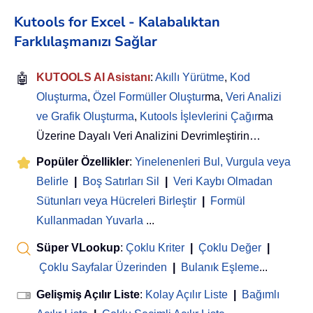
Kutools for Excel - Kalabalıktan
Farklılaşmanızı Sağlar
🤖
KUTOOLS AI Asistanı
:
Akıllı Yürütme
,
Kod
Oluşturma
,
Özel Formüller Oluştur
ma,
Veri Analizi
ve Grafik Oluşturma
,
Kutools İşlevlerini Çağır
ma
Üzerine Dayalı Veri Analizini Devrimleştirin…
Popüler Özellikler
:
Yinelenenleri Bul, Vurgula veya
Belirle
|
Boş Satırları Sil
|
Veri Kaybı Olmadan
Sütunları veya Hücreleri Birleştir
|
Formül
Kullanmadan Yuvarla
...
Süper VLookup
:
Çoklu Kriter
|
Çoklu Değer
|
Çoklu Sayfalar Üzerinden
|
Bulanık Eşleme
...
Gelişmiş Açılır Liste
:
Kolay Açılır Liste
|
Bağımlı