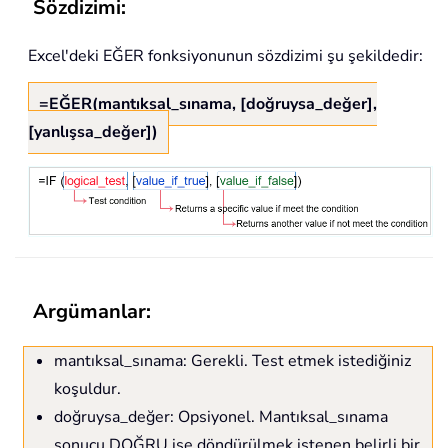
Sözdizimi:
Excel'deki EĞER fonksiyonunun sözdizimi şu şekildedir:
=EĞER(mantıksal_sınama, [doğruysa_değer],
[yanlışsa_değer])
Argümanlar:
mantıksal_sınama: Gerekli. Test etmek istediğiniz
koşuldur.
doğruysa_değer: Opsiyonel. Mantıksal_sınama
sonucu DOĞRU ise döndürülmek istenen belirli bir