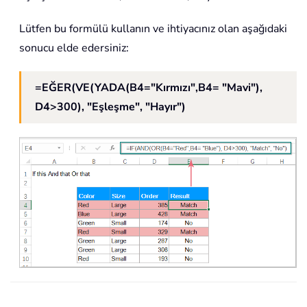
Lütfen bu formülü kullanın ve ihtiyacınız olan aşağıdaki
sonucu elde edersiniz:
=EĞER(VE(YADA(B4="Kırmızı",B4= "Mavi"),
D4>300), "Eşleşme", "Hayır")