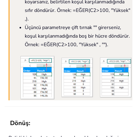
koyarsanız, belirtilen koşul karşılanmadığında
sıfır döndürür. Örnek: =EĞER(C2>100, "Yüksek"
,).
Üçüncü parametreye çift tırnak "" girerseniz,
koşul karşılanmadığında boş bir hücre döndürür.
Örnek: =EĞER(C2>100, "Yüksek" , "").
Dönüş: