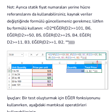
Not: Ayrıca statik fiyat numaraları yerine hücre
referanslarını da kullanabilirsiniz, kaynak veriler
değiştiğinde formülü güncellemeniz gerekmez, lütfen
bu formülü kullanın: =D2*EĞER(D2>=101, B6,
EĞER(D2>=50, B5, EĞER(D2>=25, B4, EĞER(
D2>=11, B3, EĞER(D2>=1, B2, "")))))
İpuçları: Bir test oluşturmak için EĞER fonksiyonunu
kullanırken, aşağıdaki mantıksal operatörleri
kullanabilirsiniz: