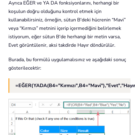
Ayrıca EĞER ve YA DA fonksiyonlarını, herhangi bir
koşulun doğru olduğunu kontrol etmek için
kullanabilirsiniz, örneğin, sütun B'deki hücrenin “Mavi”
veya “Kırmızı” metnini içerip içermediğini belirlemek
istiyorum, eğer sütun B'de herhangi bir metin varsa,
Evet görüntülenir, aksi takdirde Hayır döndürülür.
Burada, bu formülü uygulamalısınız ve aşağıdaki sonuç
gösterilecektir:
=EĞER(YADA(B4="Kırmızı",B4="Mavi"),"Evet","Hayır