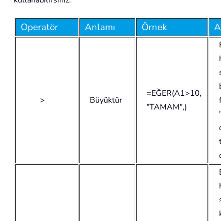
Operatör
Anlamı
Örnek
A
=EĞER(A1>10,
>
Büyüktür
"TAMAM",)