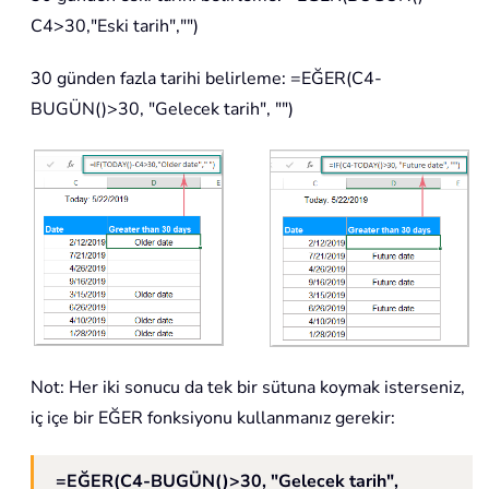
C4>30,"Eski tarih","")
30 günden fazla tarihi belirleme: =EĞER(C4-
BUGÜN()>30, "Gelecek tarih", "")
Not: Her iki sonucu da tek bir sütuna koymak isterseniz,
iç içe bir EĞER fonksiyonu kullanmanız gerekir:
=EĞER(C4-BUGÜN()>30, "Gelecek tarih",