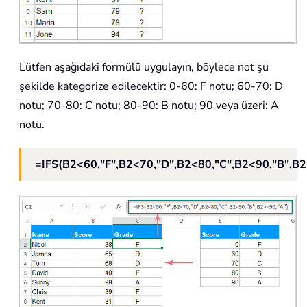
Lütfen aşağıdaki formülü uygulayın, böylece not şu
şekilde kategorize edilecektir: 0-60: F notu; 60-70: D
notu; 70-80: C notu; 80-90: B notu; 90 veya üzeri: A
notu.
=IFS(B2<60,"F",B2<70,"D",B2<80,"C",B2<90,"B",B2