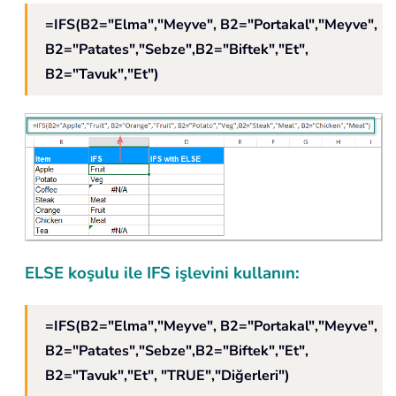
=IFS(B2="Elma","Meyve", B2="Portakal","Meyve",
B2="Patates","Sebze",B2="Biftek","Et",
B2="Tavuk","Et")
ELSE koşulu ile IFS işlevini kullanın:
=IFS(B2="Elma","Meyve", B2="Portakal","Meyve",
B2="Patates","Sebze",B2="Biftek","Et",
B2="Tavuk","Et", "TRUE","Diğerleri")