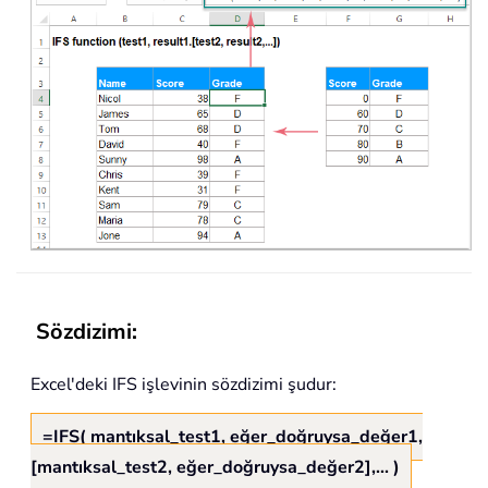
Sözdizimi:
Excel'deki IFS işlevinin sözdizimi şudur:
=IFS( mantıksal_test1, eğer_doğruysa_değer1,
[mantıksal_test2, eğer_doğruysa_değer2],... )