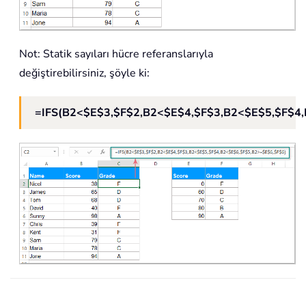
Not: Statik sayıları hücre referanslarıyla
değiştirebilirsiniz, şöyle ki:
=IFS(B2<$E$3,$F$2,B2<$E$4,$F$3,B2<$E$5,$F$4