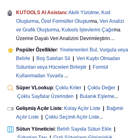
🤖
KUTOOLS AI Asistanı
:
Akıllı Yürütme
,
Kod
Oluşturma
,
Özel Formüller Oluştur
ma,
Veri Analizi
ve Grafik Oluşturma
,
Kutools İşlevlerini Çağır
ma
Üzerine Dayalı Veri Analizini Devrimleştirin…
Popüler Özellikler
:
Yinelenenleri Bul, Vurgula veya
Belirle
|
Boş Satırları Sil
|
Veri Kaybı Olmadan
Sütunları veya Hücreleri Birleştir
|
Formül
Kullanmadan Yuvarla
...
Süper VLookup
:
Çoklu Kriter
|
Çoklu Değer
|
Çoklu Sayfalar Üzerinden
|
Bulanık Eşleme
...
Gelişmiş Açılır Liste
:
Kolay Açılır Liste
|
Bağımlı
Açılır Liste
|
Çoklu Seçimli Açılır Liste
...
Sütun Yöneticisi
:
Belirli Sayıda Sütun Ekle
|
Sütunları Taşı
|
Gizli Sütunların Görünürlük