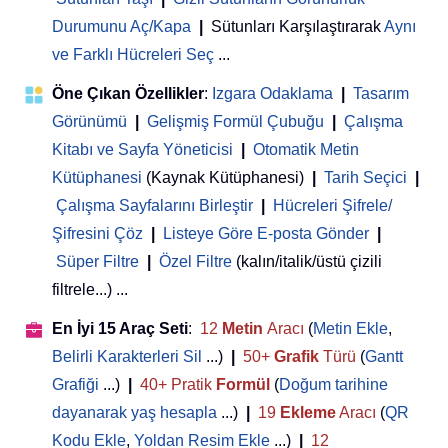
Durumunu Aç/Kapa
|
Sütunları Karşılaştırarak
Aynı
ve Farklı Hücreleri Seç
...
Öne Çıkan Özellikler
:
Izgara Odaklama
|
Tasarım
Görünümü
|
Gelişmiş Formül Çubuğu
|
Çalışma
Kitabı ve Sayfa Yöneticisi
 | 
Otomatik Metin
Kütüphanesi
(Kaynak Kütüphanesi)
|
Tarih Seçici
|
Çalışma Sayfalarını Birleştir
|
Hücreleri Şifrele/
Şifresini Çöz
|
Listeye Göre E-posta Gönder
|
Süper Filtre
|
Özel Filtre
(kalın/italik/üstü çizili
filtrele...) ...
En İyi 15 Araç Seti
:
12
Metin
Aracı
(
Metin Ekle
,
Belirli Karakterleri Sil
...)
|
50+
Grafik
Türü
(
Gantt
Grafiği
...)
|
40+ Pratik
Formül
(
Doğum tarihine
dayanarak yaş hesapla
...)
|
19
Ekleme
Aracı
(
QR
Kodu Ekle
,
Yoldan Resim Ekle
...)
|
12